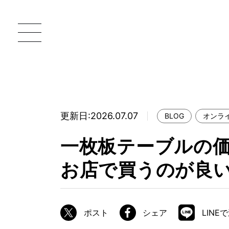
更新日:2026.07.07
BLOG
オンラ
一枚板 ATELIER MOKUBA HOME
直
一枚板テーブルの
MOKUBA について
お店で買うのが良
ブランドコンセプト
製造工程
職人の技能・技巧
ポスト
シェア
LINE
加工技術