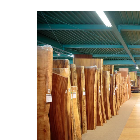
商品情報
ATELIER MOKUBAの一枚板テーブル
ATELIER MOKUBAの一枚板×異素材
特別なダイニングチェア
一枚板用のテーブル脚
樹種紹介
コーディネート集
メンテナンス方法