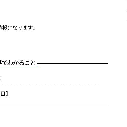
の情報になります。
事でわかること
種
杢目】