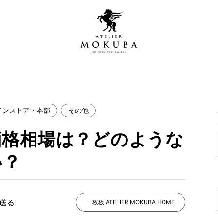
インストア・本部
その他
営店
全商品一覧
価格相場は？どのような
青山プレミアムギャラリー
新入荷情報
新宿ギャラリー
い？
レジンギャラリー
納品事例
吉祥寺ギャラリー
【アウトレット取扱店】
納品事例（住宅・インテ
で送る
一枚板 ATELIER MOKUBA HOME
横浜ギャラリー
納品事例（店舗・オフィ