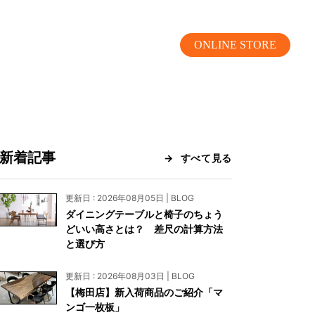
ONLINE STORE
新着記事
すべて見る
MOKUBA CHANNEL
更新日 : 2026年08月05日 | BLOG
ダイニングテーブルと椅子のちょう
よくあるご質問
どいい高さとは？ 差尺の計算方法
と選び方
お問い合わせ
更新日 : 2026年08月03日 | BLOG
リア）
お問い合わせ
【梅田店】新入荷商品のご紹介「マ
ンゴ一枚板」
ス）
資料請求