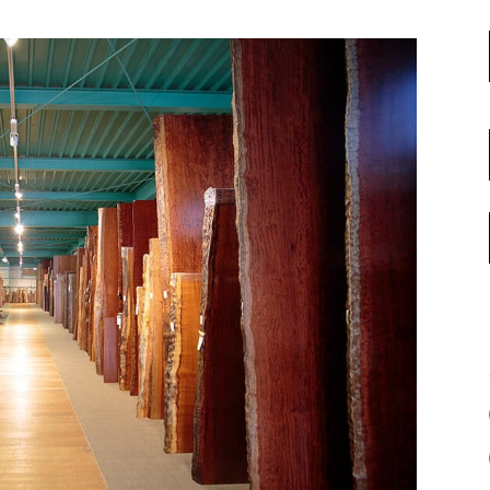
名古屋ギャラリー
お客様の声
大阪梅田ギャラリー
コーディネート集
アウトレット神戸店
大川ギャラリー【本店】
INFORMATION
天神ギャラリー
NEWS
公式オンラインストア
EVENT
BLOG
WEBカタログ
メディア美術協力実績