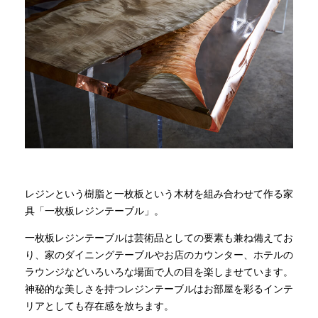
商品情報
直営店
イベント
WEBカタログ
レジンという樹脂と一枚板という木材を組み合わせて作る家
全商品一覧
具「一枚板レジンテーブル」。
一枚板レジンテーブルは芸術品としての要素も兼ね備えてお
り、家のダイニングテーブルやお店のカウンター、ホテルの
新入荷情報
ラウンジなどいろいろな場面で人の目を楽しませています。
神秘的な美しさを持つレジンテーブルはお部屋を彩るインテ
リアとしても存在感を放ちます。
納品事例