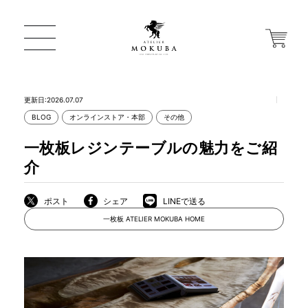
更新日:2026.07.07
BLOG
オンラインストア・本部
その他
ONLINE STORE
一枚板レジンテーブルの魅力をご紹
介
店舗から探す
ポスト
シェア
LINEで送る
一枚板 ATELIER MOKUBA HOME
一枚板 ATELIER MOKUBA HOME
MOKUBA について