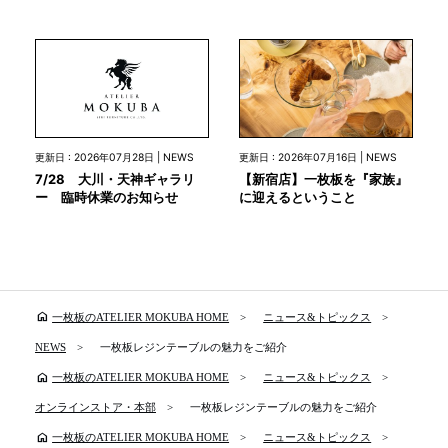
更新日 : 2026年07月28日 | NEWS
更新日 : 2026年07月16日 | NEWS
7/28 大川・天神ギャラリ
【新宿店】一枚板を『家族』
ー 臨時休業のお知らせ
に迎えるということ
home
一枚板のATELIER MOKUBA HOME
ニュース&トピックス
NEWS
一枚板レジンテーブルの魅力をご紹介
home
一枚板のATELIER MOKUBA HOME
ニュース&トピックス
オンラインストア・本部
一枚板レジンテーブルの魅力をご紹介
home
一枚板のATELIER MOKUBA HOME
ニュース&トピックス