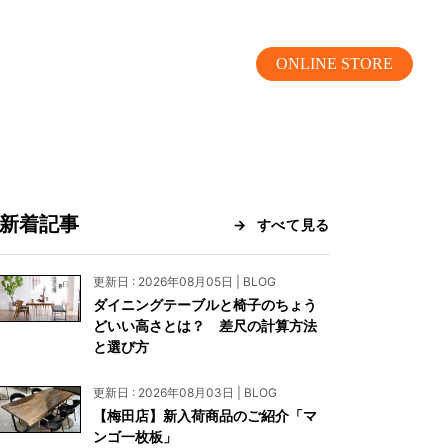
ONLINE STORE
新着記事
すべて見る
MOKUBA CHANNEL
更新日 : 2026年08月05日 | BLOG
ダイニングテーブルと椅子のちょう
よくあるご質問
どいい高さとは？ 差尺の計算方法
と選び方
お問い合わせ
更新日 : 2026年08月03日 | BLOG
リア）
お問い合わせ
【梅田店】新入荷商品のご紹介「マ
ンゴ一枚板」
ス）
資料請求