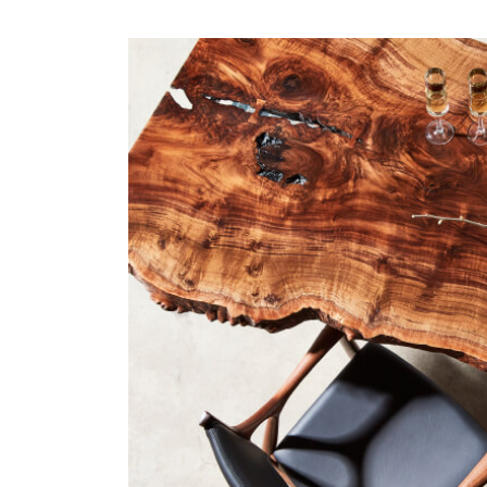
商品情報
ATELIER MOKUBAの一枚板テーブル
ATELIER MOKUBAの一枚板×異素材
特別なダイニングチェア
一枚板用のテーブル脚
樹種紹介
コーディネート集
メンテナンス方法