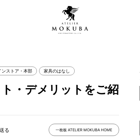
インストア・本部
家具のはなし
営店
全商品一覧
ット・デメリットをご紹
青山プレミアムギャラリー
新入荷情報
新宿ギャラリー
レジンギャラリー
納品事例
吉祥寺ギャラリー
【アウトレット取扱店】
納品事例（住宅・インテ
で送る
一枚板 ATELIER MOKUBA HOME
横浜ギャラリー
納品事例（店舗・オフィ