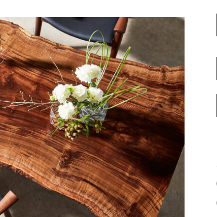
名古屋ギャラリー
お客様の声
大阪梅田ギャラリー
コーディネート集
アウトレット神戸店
大川ギャラリー【本店】
INFORMATION
天神ギャラリー
NEWS
公式オンラインストア
EVENT
BLOG
WEBカタログ
メディア美術協力実績