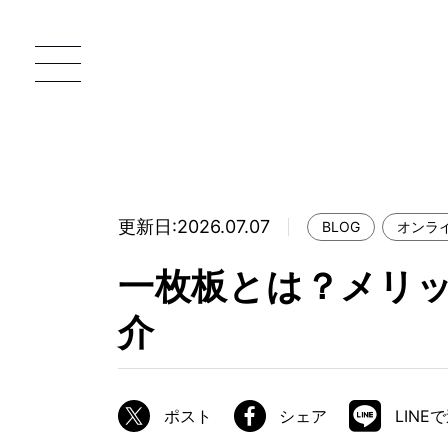
更新日:2026.07.07
BLOG
オンラ
一枚板 ATELIER MOKUBA HOME
直
一枚板とは？メリ
MOKUBA について
介
ブランドコンセプト
製造工程
職人の技能・技巧
ポスト
シェア
LINE
加工技術