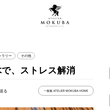
ャラリー
その他
営店
全商品一覧
木で、ストレス解消
青山プレミアムギャラリー
新入荷情報
新宿ギャラリー
レジンギャラリー
で送る
納品事例
一枚板 ATELIER MOKUBA HOME
吉祥寺ギャラリー
【アウトレット取扱店】
納品事例（住宅・インテ
横浜ギャラリー
納品事例（店舗・オフィ