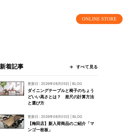
ONLINE STORE
新着記事
すべて見る
MOKUBA CHANNEL
更新日 : 2026年08月05日 | BLOG
ダイニングテーブルと椅子のちょう
よくあるご質問
どいい高さとは？ 差尺の計算方法
と選び方
お問い合わせ
更新日 : 2026年08月03日 | BLOG
リア）
お問い合わせ
【梅田店】新入荷商品のご紹介「マ
ンゴ一枚板」
ス）
資料請求