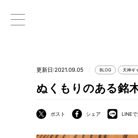
更新日:2021.09.05
BLOG
天神ギ
一枚板 ATELIER MOKUBA HOME
直
ぬくもりのある銘
MOKUBA について
ブランドコンセプト
ポスト
シェア
LINE
製造工程
職人の技能・技巧
加工技術