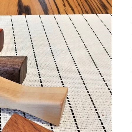
名古屋ギャラリー
お客様の声
大阪梅田ギャラリー
コーディネート集
アウトレット神戸店
大川ギャラリー【本店】
INFORMATION
天神ギャラリー
NEWS
公式オンラインストア
EVENT
BLOG
WEBカタログ
メディア美術協力実績