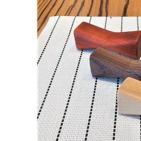
商品情報
ATELIER MOKUBAの一枚板テーブル
ATELIER MOKUBAの一枚板×異素材
特別なダイニングチェア
一枚板用のテーブル脚
樹種紹介
コーディネート集
メンテナンス方法