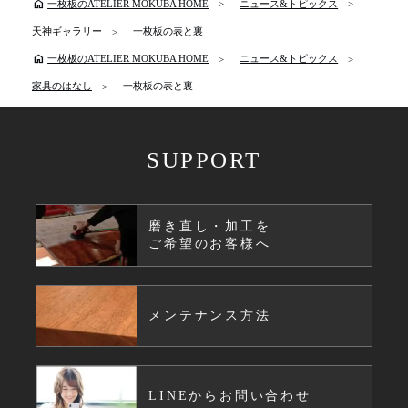
home
一枚板のATELIER MOKUBA HOME
ニュース&トピックス
天神ギャラリー
一枚板の表と裏
home
一枚板のATELIER MOKUBA HOME
ニュース&トピックス
家具のはなし
一枚板の表と裏
SUPPORT
磨き直し・加工を
ご希望のお客様へ
メンテナンス方法
LINEからお問い合わせ