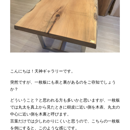
商品情報
直営店
イベント
WEBカタログ
こんにちは！天神ギャラリーです。
突然ですが、一枚板にも表と裏があるのをご存知でしょう
全商品一覧
か？
どういうこと？と思われる方も多いかと思いますが、一枚板
新入荷情報
では丸太を真上から見たときに樹皮に近い側を木表、丸太の
中心に近い側を木裏と呼びます。
言葉だけでは少しわかりにくいと思うので、こちらの一枚板
納品事例
を例にすると、このような感じです。