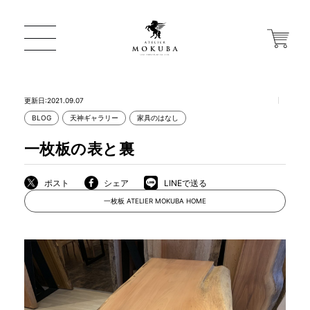
更新日:2021.09.07
BLOG
天神ギャラリー
家具のはなし
ONLINE STORE
一枚板の表と裏
店舗から探す
ポスト
シェア
LINEで送る
一枚板 ATELIER MOKUBA HOME
一枚板 ATELIER MOKUBA HOME
MOKUBA について