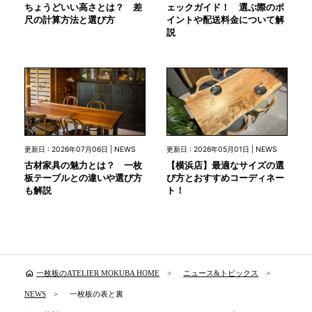
ちょうどいい高さとは？ 差
ェックガイド！ 選ぶ際のポ
尺の計算方法と選び方
イントや配送料金について解
説
更新日 : 2026年07月06日 | NEWS
更新日 : 2026年05月01日 | NEWS
古材家具の魅力とは？ 一枚
【横浜店】最適なサイズの選
板テーブルとの違いや選び方
び方とおすすめコーディネー
も解説
ト！
home
一枚板のATELIER MOKUBA HOME
ニュース&トピックス
NEWS
一枚板の表と裏