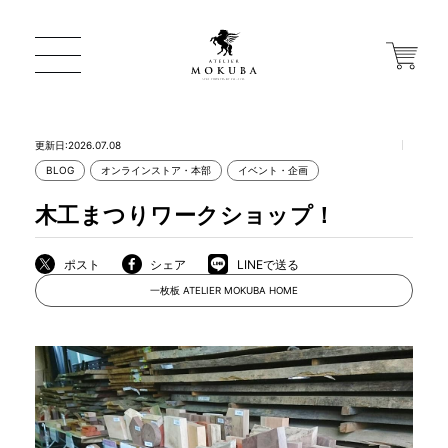
更新日:2026.07.08
BLOG
オンラインストア・本部
イベント・企画
ONLINE STORE
木工まつりワークショップ！
店舗から探す
ポスト
シェア
LINEで送る
一枚板 ATELIER MOKUBA HOME
一枚板 ATELIER MOKUBA HOME
MOKUBA について