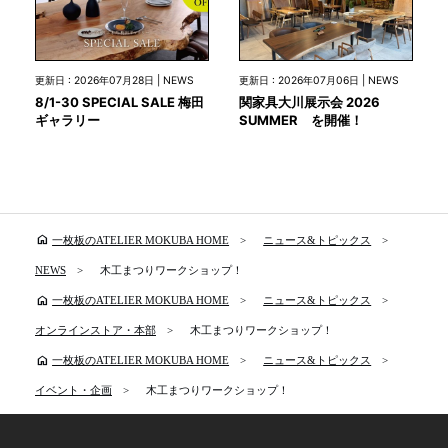
更新日 : 2026年07月28日 | NEWS
更新日 : 2026年07月06日 | NEWS
8/1-30 SPECIAL SALE 梅田
関家具大川展示会 2026
ギャラリー
SUMMER を開催！
home
一枚板のATELIER MOKUBA HOME
ニュース&トピックス
NEWS
木工まつりワークショップ！
home
一枚板のATELIER MOKUBA HOME
ニュース&トピックス
オンラインストア・本部
木工まつりワークショップ！
home
一枚板のATELIER MOKUBA HOME
ニュース&トピックス
イベント・企画
木工まつりワークショップ！