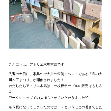
商品情報
直営店
イベント
WEBカタログ
こんにちは、アトリエ木馬本部です！
全商品一覧
先週の土日に、家具の街大川の恒例イベントである「春の大
川木工まつり」が開催されました！
わたしたちアトリエ木馬は、一枚板テーブルの販売はもちろ
新入荷情報
ん、
ワークショップでの参加もさせていただきました^^
もう夏になってしまったのでは…？というほどの暑さでした
納品事例