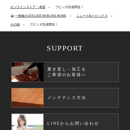
オンラインストア・本部
ブビンガ完成間近！
home
一枚板のATELIER MOKUBA HOME
ニュース&トピックス
その他
ブビンガ完成間近！
SUPPORT
磨き直し・加工を
ご希望のお客様へ
メンテナンス方法
LINEからお問い合わせ