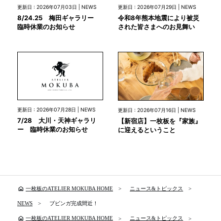
更新日 : 2026年07月03日 | NEWS
更新日 : 2026年07月29日 | NEWS
8/24.25 梅田ギャラリー
令和8年熊本地震により被災
臨時休業のお知らせ
された皆さまへのお見舞い
更新日 : 2026年07月28日 | NEWS
更新日 : 2026年07月16日 | NEWS
7/28 大川・天神ギャラリ
【新宿店】一枚板を『家族』
ー 臨時休業のお知らせ
に迎えるということ
home
一枚板のATELIER MOKUBA HOME
ニュース&トピックス
NEWS
ブビンガ完成間近！
home
一枚板のATELIER MOKUBA HOME
ニュース&トピックス