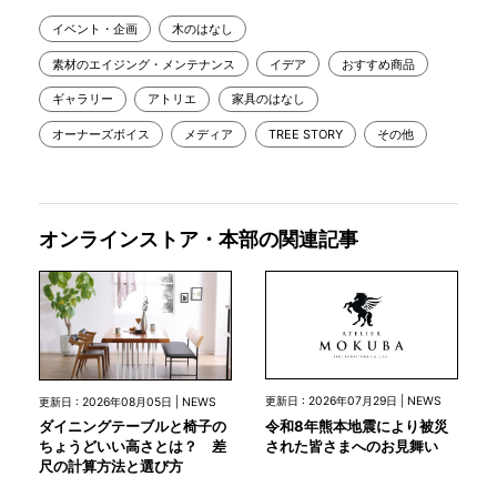
イベント・企画
木のはなし
素材のエイジング・メンテナンス
イデア
おすすめ商品
ギャラリー
アトリエ
家具のはなし
オーナーズボイス
メディア
TREE STORY
その他
オンラインストア・本部の関連記事
更新日 : 2026年07月29日 | NEWS
更新日 : 2026年08月05日 | NEWS
令和8年熊本地震により被災
ダイニングテーブルと椅子の
された皆さまへのお見舞い
ちょうどいい高さとは？ 差
尺の計算方法と選び方