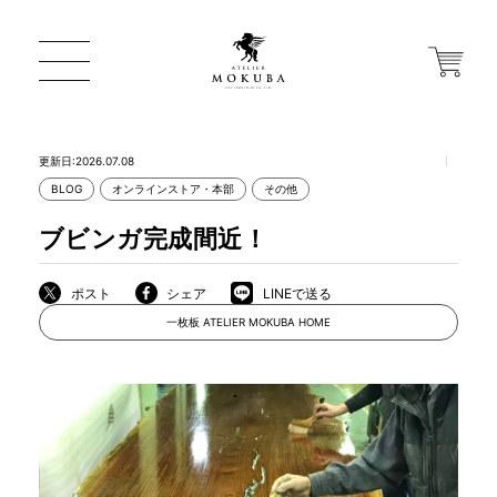
更新日:2026.07.08
BLOG
オンラインストア・本部
その他
ONLINE STORE
ブビンガ完成間近！
店舗から探す
ポスト
シェア
LINEで送る
一枚板 ATELIER MOKUBA HOME
一枚板 ATELIER MOKUBA HOME
MOKUBA について