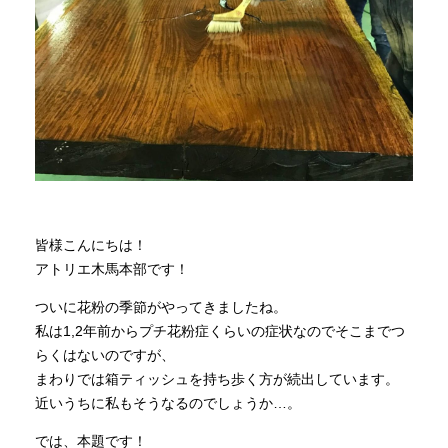
商品情報
直営店
イベント
WEBカタログ
皆様こんにちは！
アトリエ木馬本部です！
全商品一覧
ついに花粉の季節がやってきましたね。
私は1,2年前からプチ花粉症くらいの症状なのでそこまでつ
らくはないのですが、
新入荷情報
まわりでは箱ティッシュを持ち歩く方が続出しています。
近いうちに私もそうなるのでしょうか…。
納品事例
では、本題です！