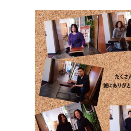
商品情報
ATELIER MOKUBAの一枚板テーブル
ATELIER MOKUBAの一枚板×異素材
特別なダイニングチェア
一枚板用のテーブル脚
樹種紹介
コーディネート集
メンテナンス方法