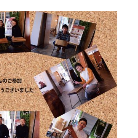
名古屋ギャラリー
お客様の声
大阪梅田ギャラリー
コーディネート集
アウトレット神戸店
大川ギャラリー【本店】
INFORMATION
天神ギャラリー
NEWS
公式オンラインストア
EVENT
BLOG
WEBカタログ
メディア美術協力実績