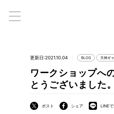
更新日:2021.10.04
BLOG
天神ギ
一枚板 ATELIER MOKUBA HOME
直
ワークショップへ
MOKUBA について
とうございました
ブランドコンセプト
製造工程
職人の技能・技巧
ポスト
シェア
LINE
加工技術