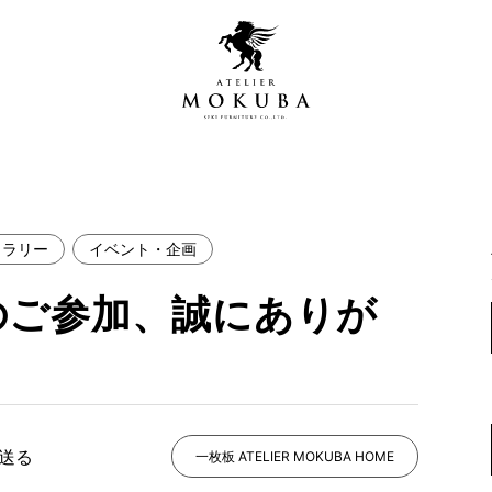
ャラリー
イベント・企画
営店
全商品一覧
のご参加、誠にありが
青山プレミアムギャラリー
新入荷情報
新宿ギャラリー
。
レジンギャラリー
納品事例
吉祥寺ギャラリー
【アウトレット取扱店】
納品事例（住宅・インテ
で送る
一枚板 ATELIER MOKUBA HOME
横浜ギャラリー
納品事例（店舗・オフィ