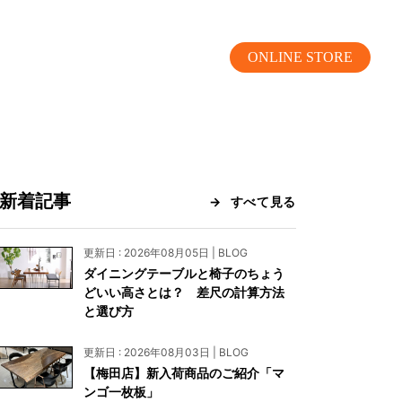
ONLINE STORE
新着記事
すべて見る
MOKUBA CHANNEL
更新日 : 2026年08月05日 | BLOG
ダイニングテーブルと椅子のちょう
よくあるご質問
どいい高さとは？ 差尺の計算方法
と選び方
お問い合わせ
更新日 : 2026年08月03日 | BLOG
リア）
お問い合わせ
【梅田店】新入荷商品のご紹介「マ
ンゴ一枚板」
ス）
資料請求