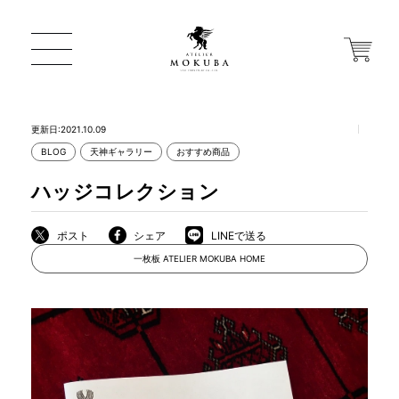
更新日:2021.10.09
BLOG
天神ギャラリー
おすすめ商品
ONLINE STORE
ハッジコレクション
店舗から探す
ポスト
シェア
LINEで送る
一枚板 ATELIER MOKUBA HOME
一枚板 ATELIER MOKUBA HOME
MOKUBA について