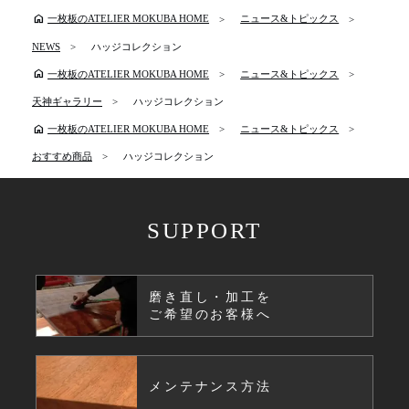
home
一枚板のATELIER MOKUBA HOME
ニュース&トピックス
NEWS
ハッジコレクション
home
一枚板のATELIER MOKUBA HOME
ニュース&トピックス
天神ギャラリー
ハッジコレクション
home
一枚板のATELIER MOKUBA HOME
ニュース&トピックス
おすすめ商品
ハッジコレクション
SUPPORT
磨き直し・加工を
ご希望のお客様へ
メンテナンス方法