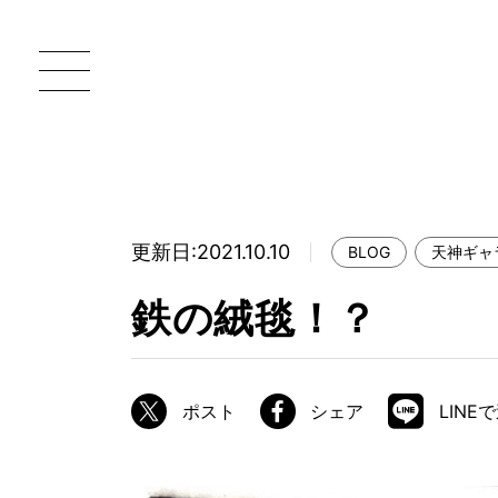
更新日:2021.10.10
BLOG
天神ギャ
一枚板 ATELIER MOKUBA HOME
直
鉄の絨毯！？
MOKUBA について
ブランドコンセプト
ポスト
シェア
LINE
製造工程
職人の技能・技巧
加工技術