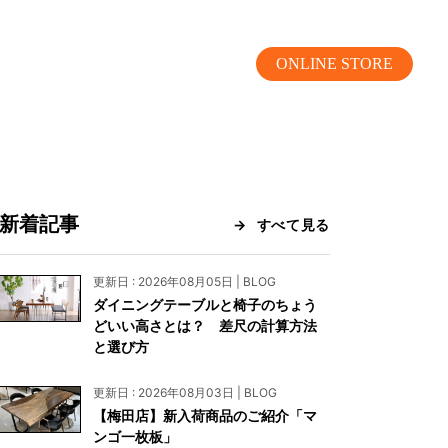
ONLINE STORE
新着記事
すべて見る
MOKUBA CHANNEL
更新日 : 2026年08月05日 | BLOG
ダイニングテーブルと椅子のちょう
よくあるご質問
どいい高さとは？ 差尺の計算方法
と選び方
お問い合わせ
更新日 : 2026年08月03日 | BLOG
リア）
お問い合わせ
【梅田店】新入荷商品のご紹介「マ
ンゴ一枚板」
ス）
資料請求