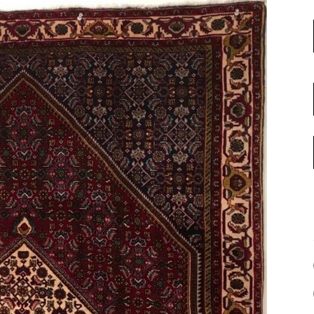
名古屋ギャラリー
お客様の声
大阪梅田ギャラリー
コーディネート集
アウトレット神戸店
大川ギャラリー【本店】
INFORMATION
天神ギャラリー
NEWS
公式オンラインストア
EVENT
BLOG
WEBカタログ
メディア美術協力実績