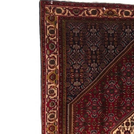
商品情報
ATELIER MOKUBAの一枚板テーブル
ATELIER MOKUBAの一枚板×異素材
特別なダイニングチェア
一枚板用のテーブル脚
樹種紹介
コーディネート集
メンテナンス方法