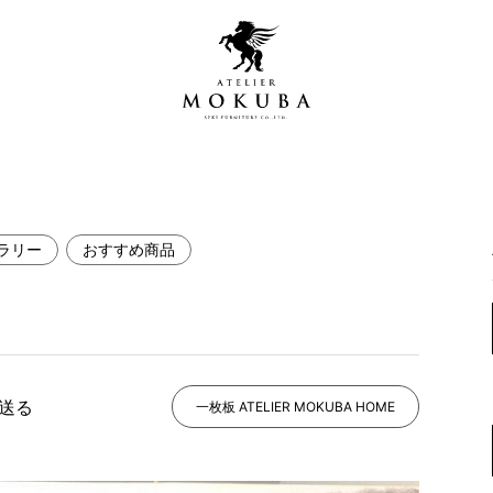
ラリー
おすすめ商品
営店
全商品一覧
青山プレミアムギャラリー
新入荷情報
新宿ギャラリー
レジンギャラリー
で送る
納品事例
一枚板 ATELIER MOKUBA HOME
吉祥寺ギャラリー
【アウトレット取扱店】
納品事例（住宅・インテ
横浜ギャラリー
納品事例（店舗・オフィ