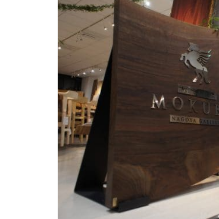
商品情報
ATELIER MOKUBAの一枚板テーブル
ATELIER MOKUBAの一枚板×異素材
特別なダイニングチェア
一枚板用のテーブル脚
樹種紹介
コーディネート集
メンテナンス方法