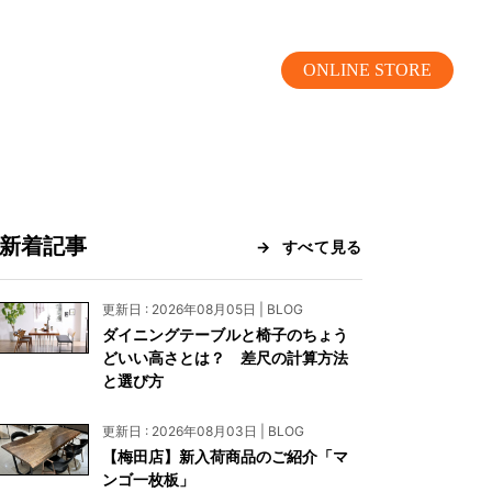
ONLINE STORE
新着記事
すべて見る
MOKUBA CHANNEL
更新日 : 2026年08月05日 | BLOG
ダイニングテーブルと椅子のちょう
よくあるご質問
どいい高さとは？ 差尺の計算方法
と選び方
お問い合わせ
更新日 : 2026年08月03日 | BLOG
リア）
お問い合わせ
【梅田店】新入荷商品のご紹介「マ
ンゴ一枚板」
ス）
資料請求