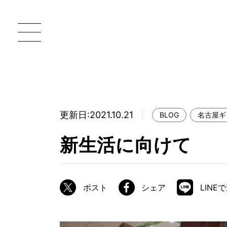
更新日:2021.10.21
BLOG
名古屋ギ
一枚板 ATELIER MOKUBA HOME
直
新生活に向けて
MOKUBA について
ブランドコンセプト
ポスト
シェア
LINE
製造工程
職人の技能・技巧
加工技術