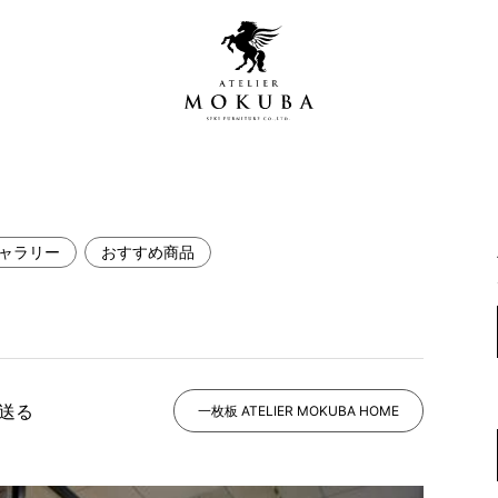
ャラリー
おすすめ商品
営店
全商品一覧
青山プレミアムギャラリー
新入荷情報
新宿ギャラリー
レジンギャラリー
で送る
納品事例
一枚板 ATELIER MOKUBA HOME
吉祥寺ギャラリー
【アウトレット取扱店】
納品事例（住宅・インテ
横浜ギャラリー
納品事例（店舗・オフィ