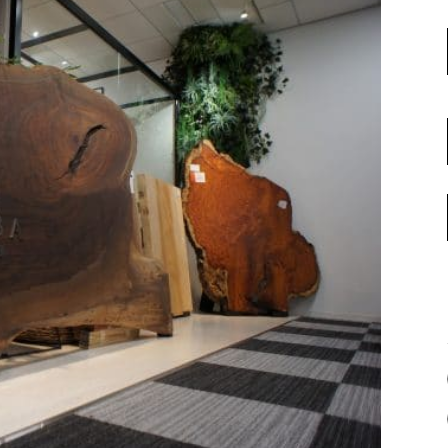
名古屋ギャラリー
お客様の声
大阪梅田ギャラリー
コーディネート集
アウトレット神戸店
大川ギャラリー【本店】
INFORMATION
天神ギャラリー
NEWS
公式オンラインストア
EVENT
BLOG
WEBカタログ
メディア美術協力実績