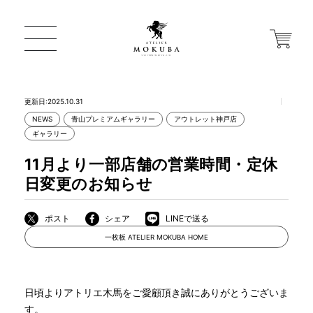
更新日:2025.10.31
NEWS
青山プレミアムギャラリー
アウトレット神戸店
ギャラリー
ONLINE STORE
11月より一部店舗の営業時間・定休
店舗から探す
日変更のお知らせ
ポスト
シェア
LINEで送る
一枚板 ATELIER MOKUBA HOME
一枚板 ATELIER MOKUBA HOME
MOKUBA について
日頃よりアトリエ木馬をご愛顧頂き誠にありがとうございま
す。