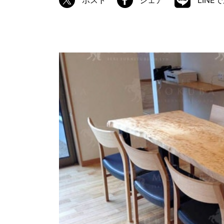
ポスト
シェア
LINE
商品情報
ATELIER MOKUBAの一枚板テーブル
ATELIER MOKUBAの一枚板×異素材
特別なダイニングチェア
一枚板用のテーブル脚
樹種紹介
コーディネート集
メンテナンス方法