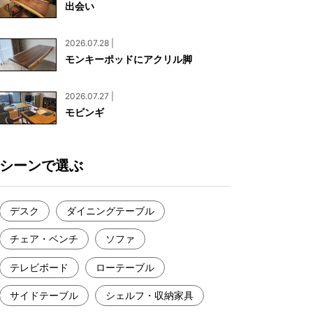
出会い
お見積もり
工務店様・設計会社様向けお問い合わせ
2026.07.28 |
一枚板買い取りに関して
モンキーポッドにアクリル脚
2026.07.27 |
モビンギ
シーンで選ぶ
デスク
ダイニングテーブル
チェア・ベンチ
ソファ
テレビボード
ローテーブル
サイドテーブル
シェルフ・収納家具