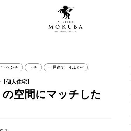
ア・ベンチ
トチ
一戸建て 4LDK～
営店
全商品一覧
チ【個人住宅】
青山プレミアムギャラリー
新入荷情報
トの空間にマッチした
新宿ギャラリー
レジンギャラリー
納品事例
吉祥寺ギャラリー
【アウトレット取扱店】
納品事例（住宅・インテ
横浜ギャラリー
納品事例（店舗・オフィ