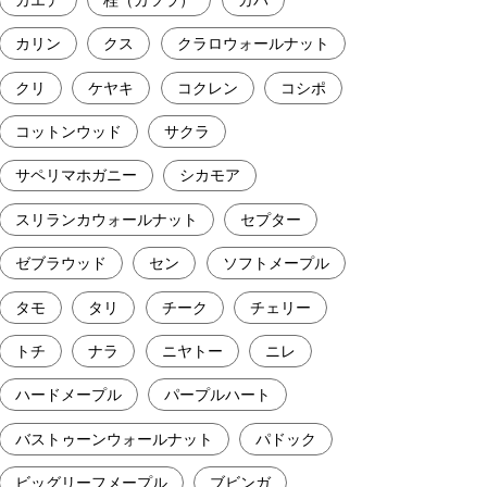
カリン
クス
クラロウォールナット
クリ
ケヤキ
コクレン
コシポ
コットンウッド
サクラ
サペリマホガニー
シカモア
スリランカウォールナット
セプター
ゼブラウッド
セン
ソフトメープル
タモ
タリ
チーク
チェリー
トチ
ナラ
ニヤトー
ニレ
ハードメープル
パープルハート
バストゥーンウォールナット
パドック
ビッグリーフメープル
ブビンガ