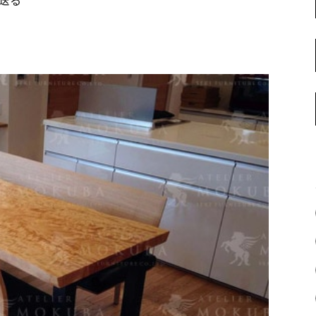
で送る
名古屋ギャラリー
お客様の声
大阪梅田ギャラリー
コーディネート集
アウトレット神戸店
大川ギャラリー【本店】
INFORMATION
天神ギャラリー
NEWS
公式オンラインストア
EVENT
BLOG
WEBカタログ
メディア美術協力実績