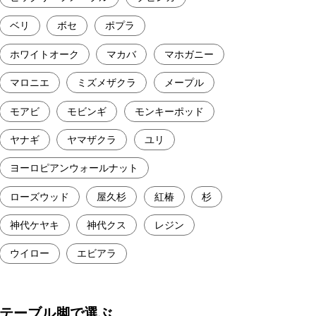
ベリ
ボセ
ポプラ
ホワイトオーク
マカバ
マホガニー
マロニエ
ミズメザクラ
メープル
モアビ
モビンギ
モンキーポッド
ヤナギ
ヤマザクラ
ユリ
ヨーロピアンウォールナット
ローズウッド
屋久杉
紅椿
杉
神代ケヤキ
神代クス
レジン
ウイロー
エビアラ
テーブル脚で選ぶ