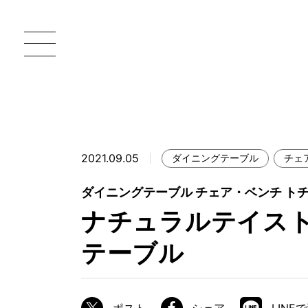
2021.09.05
ダイニングテーブル
チェ
一枚板 ATELIER MOKUBA HOME
直
ダイニングテーブル チェア・ベンチ ト
MOKUBA について
ナチュラルテイス
ブランドコンセプト
テーブル
製造工程
職人の技能・技巧
加工技術