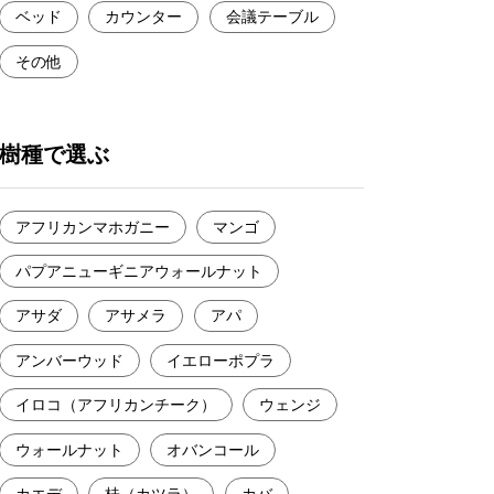
ベッド
カウンター
会議テーブル
その他
樹種で選ぶ
アフリカンマホガニー
マンゴ
パプアニューギニアウォールナット
アサダ
アサメラ
アパ
アンバーウッド
イエローポプラ
イロコ（アフリカンチーク）
ウェンジ
ウォールナット
オバンコール
カエデ
桂（カツラ）
カバ