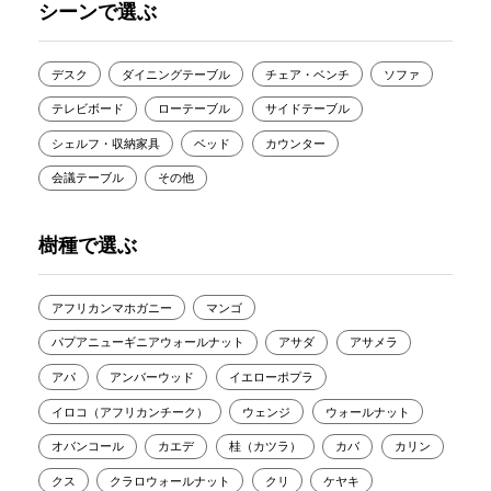
シーンで選ぶ
デスク
ダイニングテーブル
チェア・ベンチ
ソファ
テレビボード
ローテーブル
サイドテーブル
シェルフ・収納家具
ベッド
カウンター
会議テーブル
その他
樹種で選ぶ
アフリカンマホガニー
マンゴ
パプアニューギニアウォールナット
アサダ
アサメラ
アパ
アンバーウッド
イエローポプラ
イロコ（アフリカンチーク）
ウェンジ
ウォールナット
オバンコール
カエデ
桂（カツラ）
カバ
カリン
クス
クラロウォールナット
クリ
ケヤキ