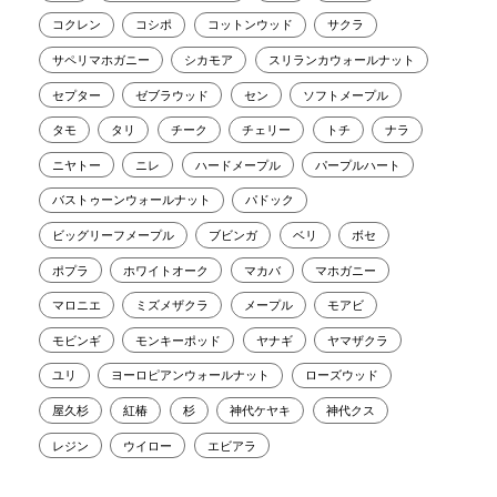
コクレン
コシポ
コットンウッド
サクラ
サペリマホガニー
シカモア
スリランカウォールナット
セプター
ゼブラウッド
セン
ソフトメープル
タモ
タリ
チーク
チェリー
トチ
ナラ
ニヤトー
ニレ
ハードメープル
パープルハート
バストゥーンウォールナット
パドック
ビッグリーフメープル
ブビンガ
ベリ
ボセ
ポプラ
ホワイトオーク
マカバ
マホガニー
マロニエ
ミズメザクラ
メープル
モアビ
モビンギ
モンキーポッド
ヤナギ
ヤマザクラ
ユリ
ヨーロピアンウォールナット
ローズウッド
屋久杉
紅椿
杉
神代ケヤキ
神代クス
レジン
ウイロー
エビアラ