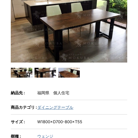
商品情報
直営店
イベント
WEBカタログ
全商品一覧
納品先 :
福岡県 個人住宅
商品カテゴリ :
ダイニングテーブル
新入荷情報
サイズ :
W1800×D700-800×T55
納品事例
樹種 :
ウェンジ