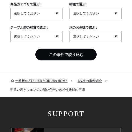
商品カテゴリで選ぶ :
樹種で選ぶ :
テーブル脚の材質で選ぶ :
床のお色味で選ぶ :
この条件で絞り込む
home
一枚板のATELIER MOKUBA HOME
1枚板の事例紹介
明るい床とウェンジの深い色合いの相性抜群の空間
SUPPORT