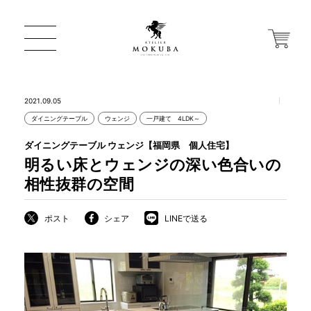
2021.09.05
ダイニングテーブル
ウェンジ
一戸建て 4LDK～
ONLINE STORE
ダイニングテーブル ウェンジ【福岡県 個人住宅】
明るい床とウェンジの深い色合いの
店舗から探す
相性抜群の空間
ポスト
シェア
LINEで送る
一枚板 ATELIER MOKUBA HOME
MOKUBA について