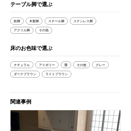
テーブル脚で選ぶ
鉄脚
木製脚
スチール脚
ステンレス脚
アクリル脚
その他
床のお色味で選ぶ
ナチュラル
アイボリー
畳
その他
グレー
ダークブラウン
ライトブラウン
関連事例