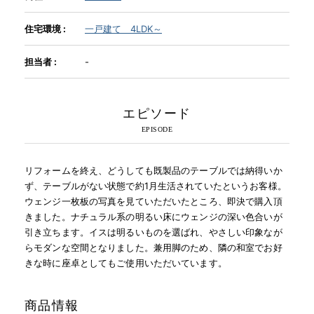
住宅環境 :
一戸建て 4LDK～
INFORMATION
担当者 :
-
MOKUBA CHANNEL
エピソード
よくあるご質問
リフォームを終え、どうしても既製品のテーブルでは納得いか
お問い合わせ
ず、テーブルがない状態で約1月生活されていたというお客様。
ウェンジ一枚板の写真を見ていただいたところ、即決で購入頂
きました。ナチュラル系の明るい床にウェンジの深い色合いが
引き立ちます。イスは明るいものを選ばれ、やさしい印象なが
らモダンな空間となりました。兼用脚のため、隣の和室でお好
きな時に座卓としてもご使用いただいています。
商品情報