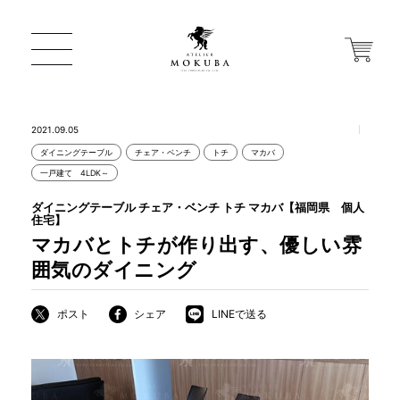
2021.09.05
ダイニングテーブル
チェア・ベンチ
トチ
マカバ
ONLINE STORE
一戸建て 4LDK～
ダイニングテーブル チェア・ベンチ トチ マカバ【福岡県 個人
住宅】
店舗から探す
マカバとトチが作り出す、優しい雰
囲気のダイニング
一枚板 ATELIER MOKUBA HOME
ポスト
シェア
LINEで送る
MOKUBA について