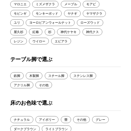
マロニエ
ミズメザクラ
メープル
モアビ
モビンギ
モンキーポッド
ヤナギ
ヤマザクラ
ユリ
ヨーロピアンウォールナット
ローズウッド
屋久杉
紅椿
杉
神代ケヤキ
神代クス
レジン
ウイロー
エビアラ
テーブル脚で選ぶ
鉄脚
木製脚
スチール脚
ステンレス脚
アクリル脚
その他
床のお色味で選ぶ
ナチュラル
アイボリー
畳
その他
グレー
ダークブラウン
ライトブラウン