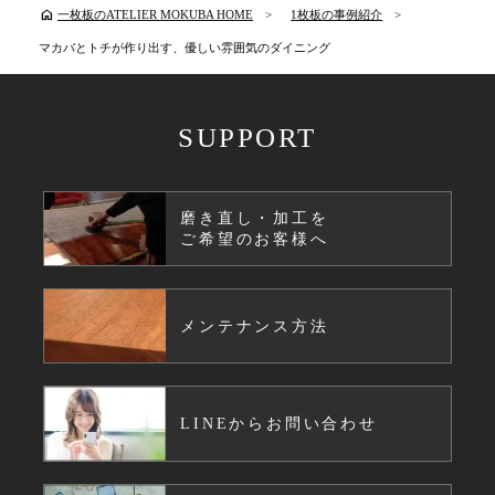
home
一枚板のATELIER MOKUBA HOME
1枚板の事例紹介
マカバとトチが作り出す、優しい雰囲気のダイニング
SUPPORT
磨き直し・加工を
ご希望のお客様へ
メンテナンス方法
LINEからお問い合わせ