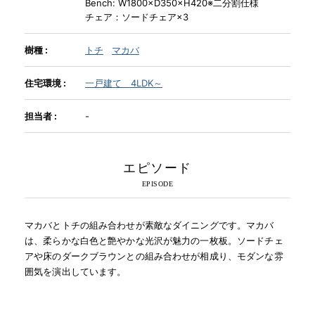
Bench: W1800×D350×H420※二分割仕様
チェア：ソードチェア×3
INFORMATION
樹種 :
トチ
マカバ
住宅環境 :
一戸建て 4LDK～
MOKUBA CHANNEL
担当者 :
-
よくあるご質問
エピソード
お問い合わせ
マカバとトチの組み合わせが素敵なダイニングです。マカバ
は、柔らかな白色と艶やかな光沢が魅力の一枚板。ソードチェ
アや床のダークブラウンとの組み合わせが相成り、モダンな雰
囲気を演出しています。