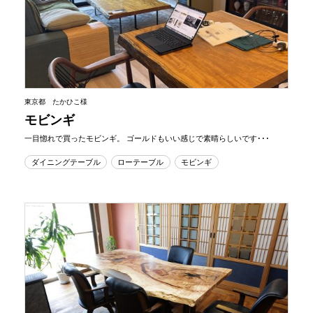
東京都 たかひこ様
モビンギ
一目惚れで買ったモビンギ。 ゴールドもいい感じで素晴らしいです･･･
ダイニングテーブル
ローテーブル
モビンギ