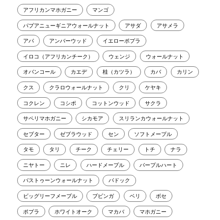
アフリカンマホガニー
マンゴ
パプアニューギニアウォールナット
アサダ
アサメラ
アパ
アンバーウッド
イエローポプラ
イロコ（アフリカンチーク）
ウェンジ
ウォールナット
オバンコール
カエデ
桂（カツラ）
カバ
カリン
クス
クラロウォールナット
クリ
ケヤキ
コクレン
コシポ
コットンウッド
サクラ
サペリマホガニー
シカモア
スリランカウォールナット
セプター
ゼブラウッド
セン
ソフトメープル
タモ
タリ
チーク
チェリー
トチ
ナラ
ニヤトー
ニレ
ハードメープル
パープルハート
バストゥーンウォールナット
パドック
ビッグリーフメープル
ブビンガ
ベリ
ボセ
ポプラ
ホワイトオーク
マカバ
マホガニー