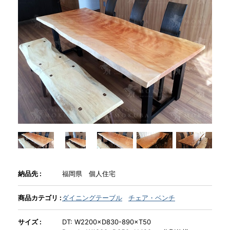
商品情報
直営店
イベント
WEBカタログ
全商品一覧
納品先 :
福岡県 個人住宅
新入荷情報
商品カテゴリ :
ダイニングテーブル
チェア・ベンチ
サイズ :
DT: W2200×D830-890×T50
納品事例