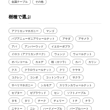
会議テーブル
その他
樹種で選ぶ
アフリカンマホガニー
マンゴ
パプアニューギニアウォールナット
アサダ
アサメラ
アパ
アンバーウッド
イエローポプラ
イロコ（アフリカンチーク）
ウェンジ
ウォールナット
オバンコール
カエデ
桂（カツラ）
カバ
カリン
クス
クラロウォールナット
クリ
ケヤキ
コクレン
コシポ
コットンウッド
サクラ
サペリマホガニー
シカモア
スリランカウォールナット
セプター
ゼブラウッド
セン
ソフトメープル
タモ
タリ
チーク
チェリー
トチ
ナラ
ニヤトー
ニレ
ハードメープル
パープルハート