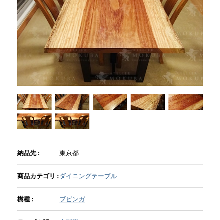
商品情報
直営店
イベント
WEBカタログ
全商品一覧
納品先 :
東京都
商品カテゴリ :
ダイニングテーブル
新入荷情報
樹種 :
ブビンガ
納品事例