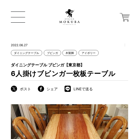
2022.06.27
ダイニングテーブル
ブビンガ
木製脚
アイボリー
ONLINE STORE
ダイニングテーブル ブビンガ【東京都】
6人掛けブビンガ一枚板テーブル
店舗から探す
ポスト
シェア
LINEで送る
一枚板 ATELIER MOKUBA HOME
MOKUBA について