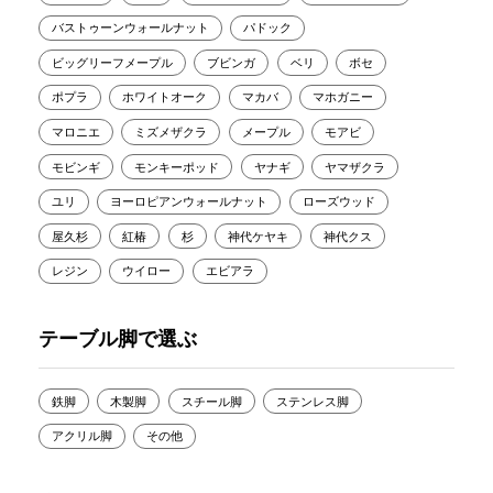
バストゥーンウォールナット
パドック
ビッグリーフメープル
ブビンガ
ベリ
ボセ
ポプラ
ホワイトオーク
マカバ
マホガニー
マロニエ
ミズメザクラ
メープル
モアビ
モビンギ
モンキーポッド
ヤナギ
ヤマザクラ
ユリ
ヨーロピアンウォールナット
ローズウッド
屋久杉
紅椿
杉
神代ケヤキ
神代クス
レジン
ウイロー
エビアラ
テーブル脚で選ぶ
鉄脚
木製脚
スチール脚
ステンレス脚
アクリル脚
その他