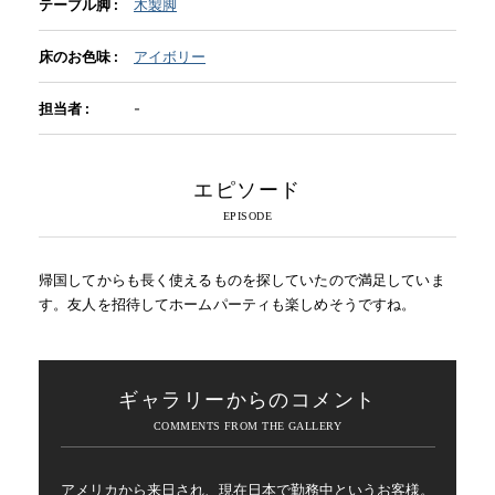
テーブル脚 :
木製脚
床のお色味 :
アイボリー
INFORMATION
担当者 :
-
MOKUBA CHANNEL
エピソード
よくあるご質問
帰国してからも長く使えるものを探していたので満足していま
お問い合わせ
す。友人を招待してホームパーティも楽しめそうですね。
ギャラリーからのコメント
アメリカから来日され、現在日本で勤務中というお客様。