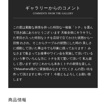
ギャラリーからのコメント
この度は素敵な表情を持った特別な一枚板「トチ」を選ん
で頂き誠にありがとうござ います 天板全体にキラキラし
た杢目が入った特別なトチを店頭で立てかけた状態から一
目惚 れされ、そこからテーブルの状態にした時の 美しさ
に感動して頂いた事は今でも印象に残っております！ み
なさまで集まってお食事やワイン会を実施して頂いている
という事でいろんな方に トチを見て驚いて頂いて 私も嬉
しく思います ぜひこれからも末永くトチの表情を楽しん
でMasaharu様のご家族様みなさまでたくさ んの思い出を
作って頂けますと幸いです！ 今後ともよろしくお願い致
します
商品情報