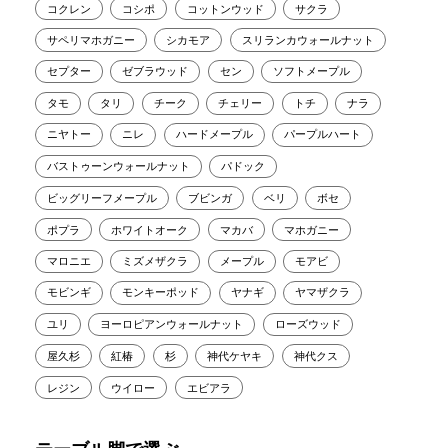
コクレン
コシポ
コットンウッド
サクラ
サペリマホガニー
シカモア
スリランカウォールナット
セプター
ゼブラウッド
セン
ソフトメープル
タモ
タリ
チーク
チェリー
トチ
ナラ
ニヤトー
ニレ
ハードメープル
パープルハート
バストゥーンウォールナット
パドック
ビッグリーフメープル
ブビンガ
ベリ
ボセ
ポプラ
ホワイトオーク
マカバ
マホガニー
マロニエ
ミズメザクラ
メープル
モアビ
モビンギ
モンキーポッド
ヤナギ
ヤマザクラ
ユリ
ヨーロピアンウォールナット
ローズウッド
屋久杉
紅椿
杉
神代ケヤキ
神代クス
レジン
ウイロー
エビアラ