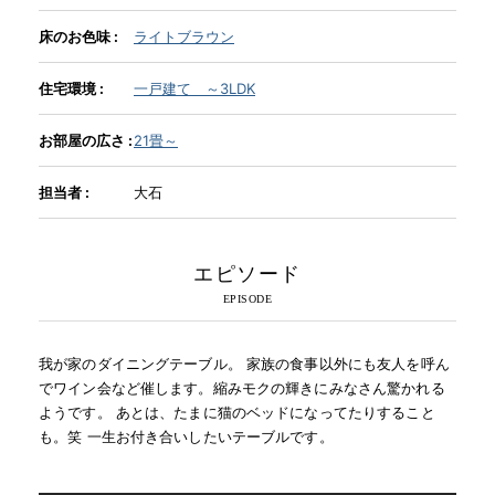
床のお色味 :
ライトブラウン
INFORMATION
住宅環境 :
一戸建て ～3LDK
MOKUBA CHANNEL
お部屋の広さ :
21畳～
担当者 :
大石
よくあるご質問
エピソード
お問い合わせ
我が家のダイニングテーブル。 家族の食事以外にも友人を呼ん
でワイン会など催します。縮みモクの輝きにみなさん驚かれる
ようです。 あとは、たまに猫のベッドになってたりすること
も。笑 一生お付き合いしたいテーブルです。