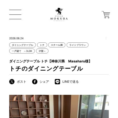
2026.06.24
ダイニングテーブル
トチ
スチール脚
ライトブラウン
ONLINE STORE
一戸建て ～3LDK
21畳～
ダイニングテーブル トチ【神奈川県 Masaharu様】
店舗から探す
トチのダイニングテーブル
ポスト
シェア
LINEで送る
一枚板 ATELIER MOKUBA HOME
MOKUBA について