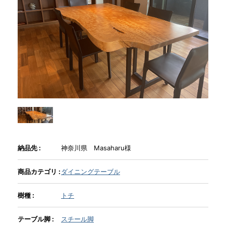
商品情報
直営店
イベント
WEBカタログ
納品先 :
神奈川県 Masaharu様
全商品一覧
商品カテゴリ :
ダイニングテーブル
新入荷情報
樹種 :
トチ
納品事例
テーブル脚 :
スチール脚