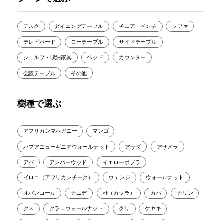
デスク
ダイニングテーブル
チェア・ベンチ
ソファ
テレビボード
ローテーブル
サイドテーブル
シェルフ・収納家具
ベッド
カウンター
会議テーブル
その他
樹種で選ぶ
アフリカンマホガニー
マンゴ
パプアニューギニアウォールナット
アサダ
アサメラ
アパ
アンバーウッド
イエローポプラ
イロコ（アフリカンチーク）
ウェンジ
ウォールナット
オバンコール
カエデ
桂（カツラ）
カバ
カリン
クス
クラロウォールナット
クリ
ケヤキ