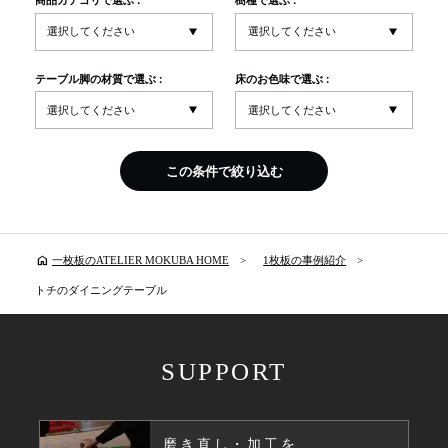
商品カテゴリで選ぶ :
樹種で選ぶ :
テーブル脚の材質で選ぶ :
床のお色味で選ぶ :
この条件で絞り込む
home
一枚板のATELIER MOKUBA HOME
1枚板の事例紹介
トチのダイニングテーブル
SUPPORT
磨き直し・加工を