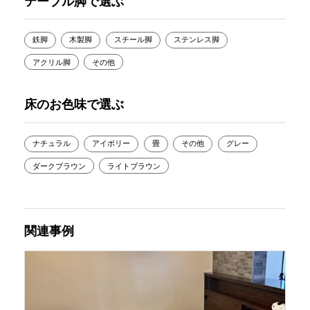
テーブル脚で選ぶ
鉄脚
木製脚
スチール脚
ステンレス脚
アクリル脚
その他
床のお色味で選ぶ
ナチュラル
アイボリー
畳
その他
グレー
ダークブラウン
ライトブラウン
関連事例