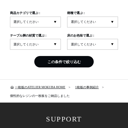
商品カテゴリで選ぶ :
樹種で選ぶ :
テーブル脚の材質で選ぶ :
床のお色味で選ぶ :
この条件で絞り込む
home
一枚板のATELIER MOKUBA HOME
1枚板の事例紹介
個性的なレジンの一枚板をご納品しました
SUPPORT