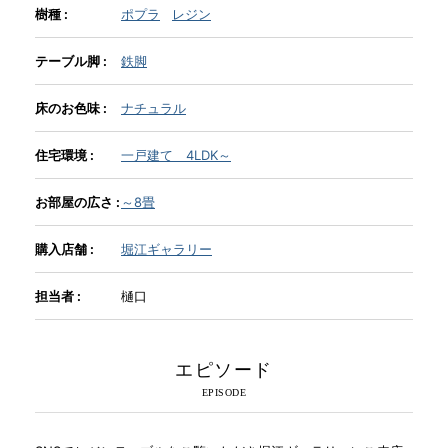
樹種 :
ポプラ
レジン
INFORMATION
テーブル脚 :
鉄脚
床のお色味 :
ナチュラル
MOKUBA CHANNEL
住宅環境 :
一戸建て 4LDK～
よくあるご質問
お部屋の広さ :
～8畳
購入店舗 :
堀江ギャラリー
お問い合わせ
担当者 :
樋口
エピソード