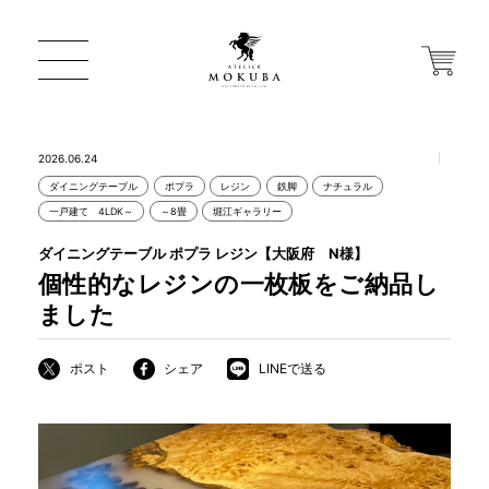
2026.06.24
ダイニングテーブル
ポプラ
レジン
鉄脚
ナチュラル
ONLINE STORE
一戸建て 4LDK～
～8畳
堀江ギャラリー
ダイニングテーブル ポプラ レジン【大阪府 N様】
店舗から探す
個性的なレジンの一枚板をご納品し
ました
一枚板 ATELIER MOKUBA HOME
ポスト
シェア
LINEで送る
MOKUBA について