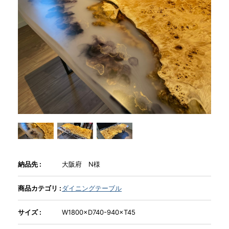
商品情報
直営店
イベント
WEBカタログ
全商品一覧
納品先 :
大阪府 N様
新入荷情報
商品カテゴリ :
ダイニングテーブル
サイズ :
W1800×D740-940×T45
納品事例