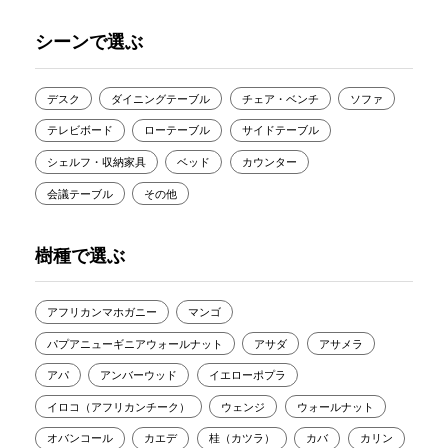
シーンで選ぶ
デスク
ダイニングテーブル
チェア・ベンチ
ソファ
テレビボード
ローテーブル
サイドテーブル
シェルフ・収納家具
ベッド
カウンター
会議テーブル
その他
樹種で選ぶ
アフリカンマホガニー
マンゴ
パプアニューギニアウォールナット
アサダ
アサメラ
アパ
アンバーウッド
イエローポプラ
イロコ（アフリカンチーク）
ウェンジ
ウォールナット
オバンコール
カエデ
桂（カツラ）
カバ
カリン