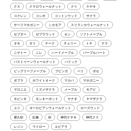
クス
クラロウォールナット
クリ
ケヤキ
コクレン
コシポ
コットンウッド
サクラ
サペリマホガニー
シカモア
スリランカウォールナット
セプター
ゼブラウッド
セン
ソフトメープル
タモ
タリ
チーク
チェリー
トチ
ナラ
ニヤトー
ニレ
ハードメープル
パープルハート
バストゥーンウォールナット
パドック
ビッグリーフメープル
ブビンガ
ベリ
ボセ
ポプラ
ホワイトオーク
マカバ
マホガニー
マロニエ
ミズメザクラ
メープル
モアビ
モビンギ
モンキーポッド
ヤナギ
ヤマザクラ
ユリ
ヨーロピアンウォールナット
ローズウッド
屋久杉
紅椿
杉
神代ケヤキ
神代クス
レジン
ウイロー
エビアラ