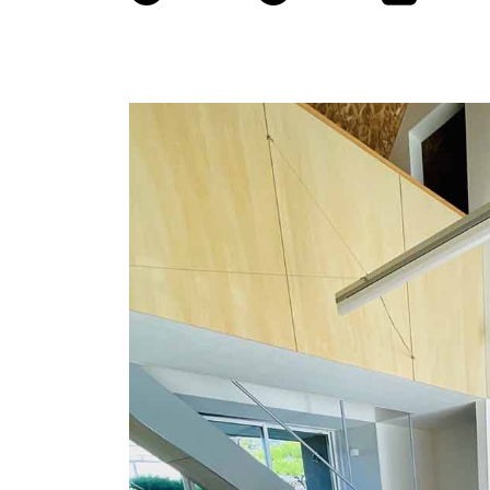
商品情報
ATELIER MOKUBAの一枚板テーブル
ATELIER MOKUBAの一枚板×異素材
特別なダイニングチェア
一枚板用のテーブル脚
樹種紹介
コーディネート集
メンテナンス方法