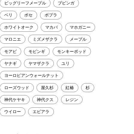
ビッグリーフメープル
ブビンガ
ベリ
ボセ
ポプラ
ホワイトオーク
マカバ
マホガニー
マロニエ
ミズメザクラ
メープル
モアビ
モビンギ
モンキーポッド
ヤナギ
ヤマザクラ
ユリ
ヨーロピアンウォールナット
ローズウッド
屋久杉
紅椿
杉
神代ケヤキ
神代クス
レジン
ウイロー
エビアラ