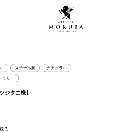
ル
スチール脚
ナチュラル
営店
全商品一覧
ャラリー
青山プレミアムギャラリー
新入荷情報
 ツジタニ様】
新宿ギャラリー
レジンギャラリー
納品事例
吉祥寺ギャラリー
【アウトレット取扱店】
納品事例（住宅・インテ
横浜ギャラリー
で送る
納品事例（店舗・オフィ