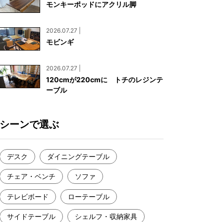
モンキーポッドにアクリル脚
お見積もり
工務店様・設計会社様向けお問い合わせ
2026.07.27 |
一枚板買い取りに関して
モビンギ
2026.07.27 |
120cmが220cmに トチのレジンテ
ーブル
シーンで選ぶ
デスク
ダイニングテーブル
チェア・ベンチ
ソファ
テレビボード
ローテーブル
サイドテーブル
シェルフ・収納家具