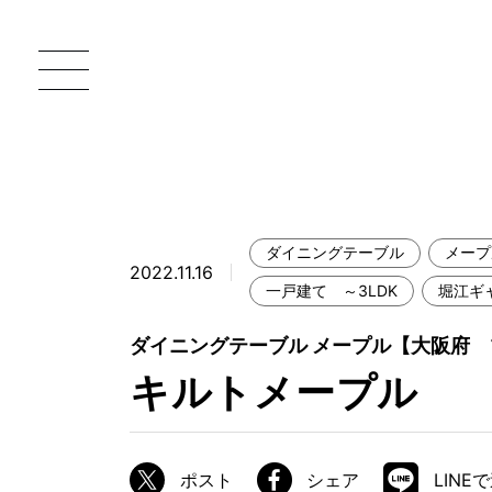
ダイニングテーブル
メープ
2022.11.16
一枚板 ATELIER MOKUBA HOME
直
一戸建て ～3LDK
堀江ギ
MOKUBA について
ダイニングテーブル メープル【大阪府
キルトメープル
ブランドコンセプト
製造工程
職人の技能・技巧
ポスト
シェア
LINE
加工技術