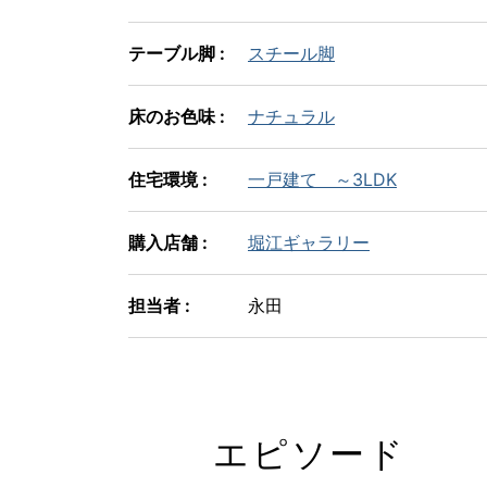
テーブル脚 :
スチール脚
床のお色味 :
ナチュラル
住宅環境 :
一戸建て ～3LDK
購入店舗 :
堀江ギャラリー
担当者 :
永田
エピソード