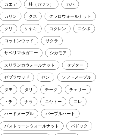
カエデ
桂（カツラ）
カバ
カリン
クス
クラロウォールナット
クリ
ケヤキ
コクレン
コシポ
コットンウッド
サクラ
サペリマホガニー
シカモア
スリランカウォールナット
セプター
ゼブラウッド
セン
ソフトメープル
タモ
タリ
チーク
チェリー
トチ
ナラ
ニヤトー
ニレ
ハードメープル
パープルハート
バストゥーンウォールナット
パドック