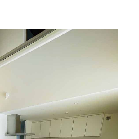
名古屋ギャラリー
お客様の声
大阪梅田ギャラリー
コーディネート集
アウトレット神戸店
大川ギャラリー【本店】
INFORMATION
天神ギャラリー
NEWS
公式オンラインストア
EVENT
BLOG
WEBカタログ
メディア美術協力実績