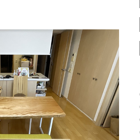
名古屋ギャラリー
お客様の声
大阪梅田ギャラリー
コーディネート集
アウトレット神戸店
大川ギャラリー【本店】
INFORMATION
天神ギャラリー
NEWS
公式オンラインストア
EVENT
BLOG
WEBカタログ
メディア美術協力実績