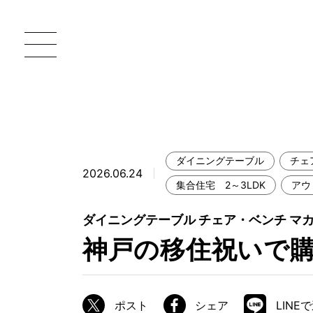
ダイニングテーブル
チェ
2026.06.24
一枚板 ATELIER MOKUBA HOME
直
集合住宅 2～3LDK
アウ
MOKUBA について
ダイニングテーブル チェア・ベンチ マカバ
神戸の移住祝いで
ブランドコンセプト
製造工程
職人の技能・技巧
ポスト
シェア
LINE
加工技術