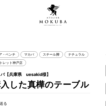
ア・ベンチ
マカバ
スチール脚
ナチュラル
営店
全商品一覧
トレット神戸店
青山プレミアムギャラリー
新入荷情報
【兵庫県 uesakid様】
新宿ギャラリー
購入した真樺のテーブル
レジンギャラリー
納品事例
吉祥寺ギャラリー
【アウトレット取扱店】
納品事例（住宅・インテ
横浜ギャラリー
で送る
納品事例（店舗・オフィ