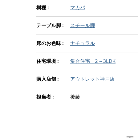
樹種 :
マカバ
テーブル脚 :
スチール脚
床のお色味 :
ナチュラル
住宅環境 :
集合住宅 2～3LDK
購入店舗 :
アウトレット神戸店
担当者 :
後藤