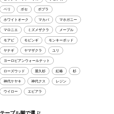
ベリ
ボセ
ポプラ
ホワイトオーク
マカバ
マホガニー
マロニエ
ミズメザクラ
メープル
モアビ
モビンギ
モンキーポッド
ヤナギ
ヤマザクラ
ユリ
ヨーロピアンウォールナット
ローズウッド
屋久杉
紅椿
杉
神代ケヤキ
神代クス
レジン
ウイロー
エビアラ
テーブル脚で選ぶ