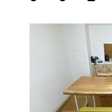
商品情報
ATELIER MOKUBAの一枚板テーブル
ATELIER MOKUBAの一枚板×異素材
特別なダイニングチェア
一枚板用のテーブル脚
樹種紹介
コーディネート集
メンテナンス方法