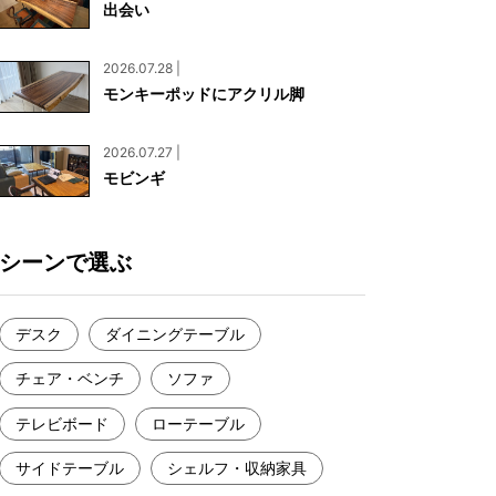
出会い
お見積もり
工務店様・設計会社様向けお問い合わせ
2026.07.28 |
一枚板買い取りに関して
モンキーポッドにアクリル脚
2026.07.27 |
モビンギ
シーンで選ぶ
デスク
ダイニングテーブル
チェア・ベンチ
ソファ
テレビボード
ローテーブル
サイドテーブル
シェルフ・収納家具