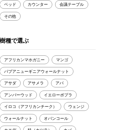
ベッド
カウンター
会議テーブル
その他
樹種で選ぶ
アフリカンマホガニー
マンゴ
パプアニューギニアウォールナット
アサダ
アサメラ
アパ
アンバーウッド
イエローポプラ
イロコ（アフリカンチーク）
ウェンジ
ウォールナット
オバンコール
カエデ
桂（カツラ）
カバ