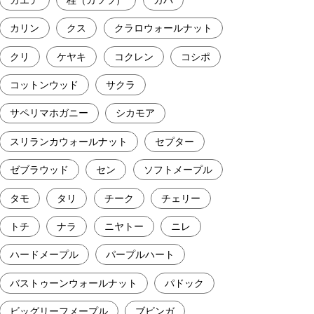
カリン
クス
クラロウォールナット
クリ
ケヤキ
コクレン
コシポ
コットンウッド
サクラ
サペリマホガニー
シカモア
スリランカウォールナット
セプター
ゼブラウッド
セン
ソフトメープル
タモ
タリ
チーク
チェリー
トチ
ナラ
ニヤトー
ニレ
ハードメープル
パープルハート
バストゥーンウォールナット
パドック
ビッグリーフメープル
ブビンガ