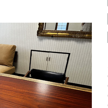
名古屋ギャラリー
お客様の声
大阪梅田ギャラリー
コーディネート集
アウトレット神戸店
大川ギャラリー【本店】
INFORMATION
天神ギャラリー
NEWS
公式オンラインストア
EVENT
BLOG
WEBカタログ
メディア美術協力実績