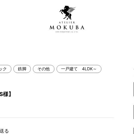
ック
鉄脚
その他
一戸建て 4LDK～
営店
全商品一覧
青山プレミアムギャラリー
新入荷情報
S様】
新宿ギャラリー
レジンギャラリー
納品事例
吉祥寺ギャラリー
【アウトレット取扱店】
納品事例（住宅・インテ
横浜ギャラリー
で送る
納品事例（店舗・オフィ