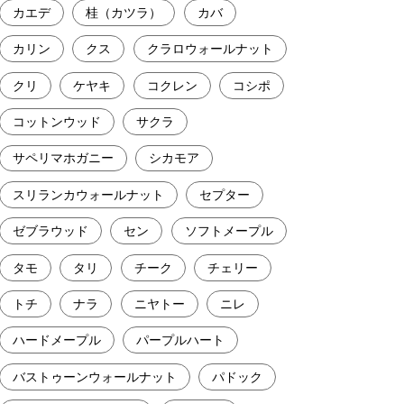
カエデ
桂（カツラ）
カバ
カリン
クス
クラロウォールナット
クリ
ケヤキ
コクレン
コシポ
コットンウッド
サクラ
サペリマホガニー
シカモア
スリランカウォールナット
セプター
ゼブラウッド
セン
ソフトメープル
タモ
タリ
チーク
チェリー
トチ
ナラ
ニヤトー
ニレ
ハードメープル
パープルハート
バストゥーンウォールナット
パドック