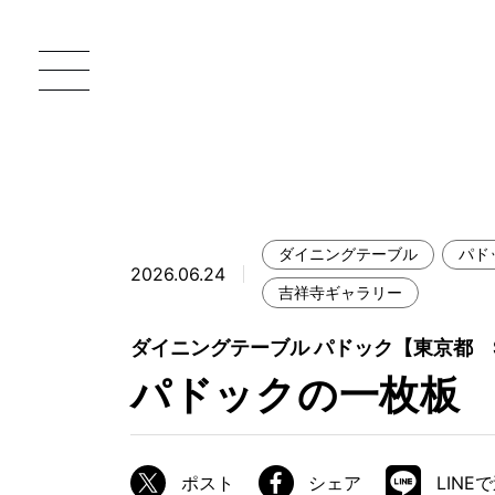
ダイニングテーブル
パド
2026.06.24
一枚板 ATELIER MOKUBA HOME
直
吉祥寺ギャラリー
MOKUBA について
ダイニングテーブル パドック【東京都 
パドックの一枚板
ブランドコンセプト
製造工程
職人の技能・技巧
ポスト
シェア
LINE
加工技術