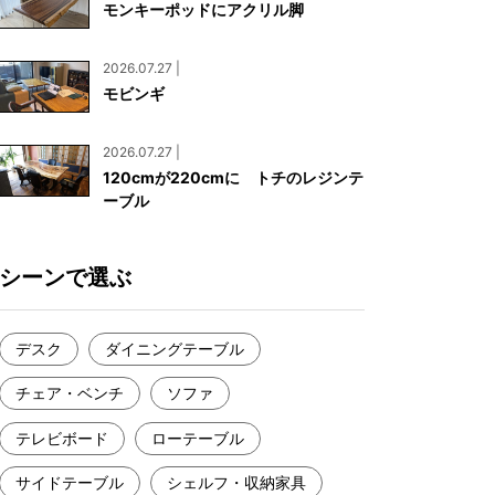
モンキーポッドにアクリル脚
お見積もり
工務店様・設計会社様向けお問い合わせ
2026.07.27 |
一枚板買い取りに関して
モビンギ
2026.07.27 |
120cmが220cmに トチのレジンテ
ーブル
シーンで選ぶ
デスク
ダイニングテーブル
チェア・ベンチ
ソファ
テレビボード
ローテーブル
サイドテーブル
シェルフ・収納家具