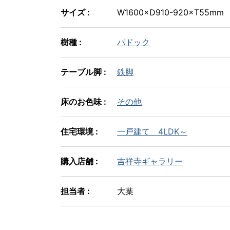
サイズ :
W1600×D910-920×T55mm
樹種 :
パドック
テーブル脚 :
鉄脚
床のお色味 :
その他
住宅環境 :
一戸建て 4LDK～
購入店舗 :
吉祥寺ギャラリー
担当者 :
大葉