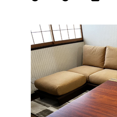
商品情報
ATELIER MOKUBAの一枚板テーブル
ATELIER MOKUBAの一枚板×異素材
特別なダイニングチェア
一枚板用のテーブル脚
樹種紹介
コーディネート集
メンテナンス方法