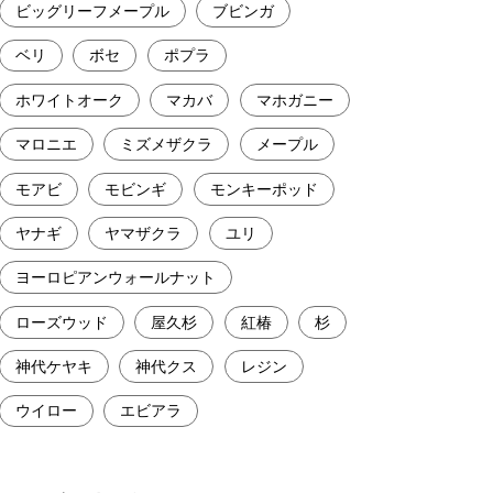
ビッグリーフメープル
ブビンガ
ベリ
ボセ
ポプラ
ホワイトオーク
マカバ
マホガニー
マロニエ
ミズメザクラ
メープル
モアビ
モビンギ
モンキーポッド
ヤナギ
ヤマザクラ
ユリ
ヨーロピアンウォールナット
ローズウッド
屋久杉
紅椿
杉
神代ケヤキ
神代クス
レジン
ウイロー
エビアラ