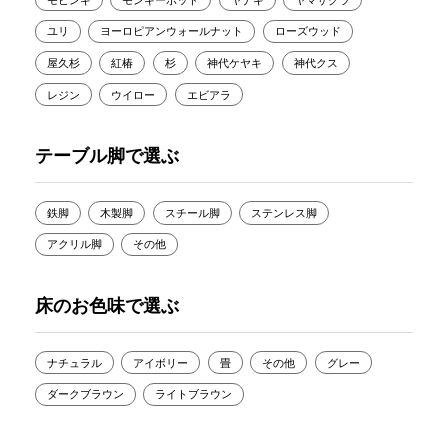
ユリ
ヨーロピアンウォールナット
ローズウッド
屋久杉
紅椿
杉
神代ケヤキ
神代クス
レジン
ウイロー
エビアラ
テーブル脚で選ぶ
鉄脚
木製脚
スチール脚
ステンレス脚
アクリル脚
その他
床のお色味で選ぶ
ナチュラル
アイボリー
畳
その他
グレー
ダークブラウン
ライトブラウン