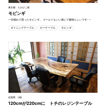
東京都 たかひこ様
モビンギ
一目惚れで買ったモビンギ。 ゴールドもいい感じで素晴らしいです･･･
ダイニングテーブル
ローテーブル
モビンギ
佐賀県 U様
120cmが220cmに トチのレジンテーブル