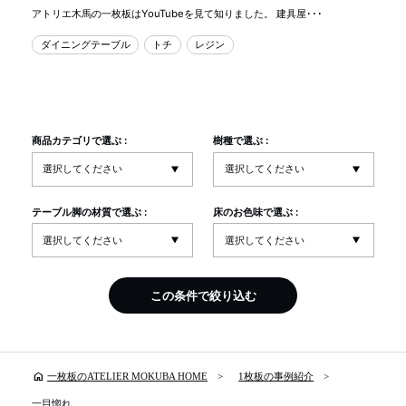
アトリエ木馬の一枚板はYouTubeを見て知りました。 建具屋･･･
ダイニングテーブル
トチ
レジン
商品カテゴリで選ぶ :
樹種で選ぶ :
テーブル脚の材質で選ぶ :
床のお色味で選ぶ :
この条件で絞り込む
home
一枚板のATELIER MOKUBA HOME
1枚板の事例紹介
一目惚れ