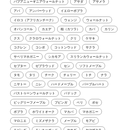
パプアニューギニアウォールナット
アサダ
アサメラ
アパ
アンバーウッド
イエローポプラ
イロコ（アフリカンチーク）
ウェンジ
ウォールナット
オバンコール
カエデ
桂（カツラ）
カバ
カリン
クス
クラロウォールナット
クリ
ケヤキ
コクレン
コシポ
コットンウッド
サクラ
サペリマホガニー
シカモア
スリランカウォールナット
セプター
ゼブラウッド
セン
ソフトメープル
タモ
タリ
チーク
チェリー
トチ
ナラ
ニヤトー
ニレ
ハードメープル
パープルハート
バストゥーンウォールナット
パドック
ビッグリーフメープル
ブビンガ
ベリ
ボセ
ポプラ
ホワイトオーク
マカバ
マホガニー
マロニエ
ミズメザクラ
メープル
モアビ
モビンギ
モンキーポッド
ヤナギ
ヤマザクラ