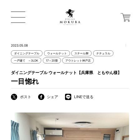
2023.05.08
ダイニングテーブル
ウォールナット
スチール脚
ナチュラル
ONLINE STORE
一戸建て ～3LDK
17～20畳
アウトレット神戸店
ダイニングテーブル ウォールナット【兵庫県 ともやん様】
店舗から探す
一目惚れ
ポスト
シェア
LINEで送る
一枚板 ATELIER MOKUBA HOME
MOKUBA について