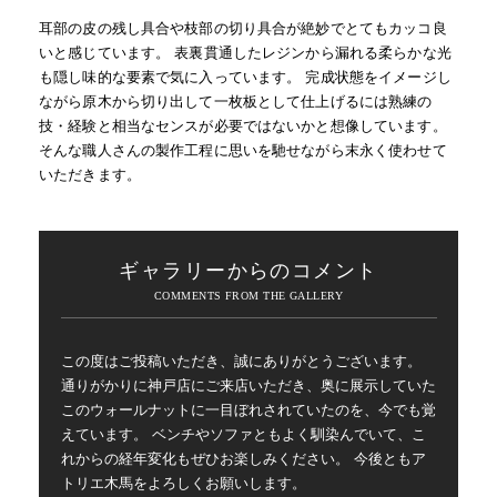
耳部の皮の残し具合や枝部の切り具合が絶妙でとてもカッコ良
いと感じています。 表裏貫通したレジンから漏れる柔らかな光
も隠し味的な要素で気に入っています。 完成状態をイメージし
ながら原木から切り出して一枚板として仕上げるには熟練の
技・経験と相当なセンスが必要ではないかと想像しています。
そんな職人さんの製作工程に思いを馳せながら末永く使わせて
いただきます。
ギャラリーからのコメント
この度はご投稿いただき、誠にありがとうございます。
通りがかりに神戸店にご来店いただき、奥に展示していた
このウォールナットに一目ぼれされていたのを、今でも覚
えています。 ベンチやソファともよく馴染んでいて、こ
れからの経年変化もぜひお楽しみください。 今後ともア
トリエ木馬をよろしくお願いします。