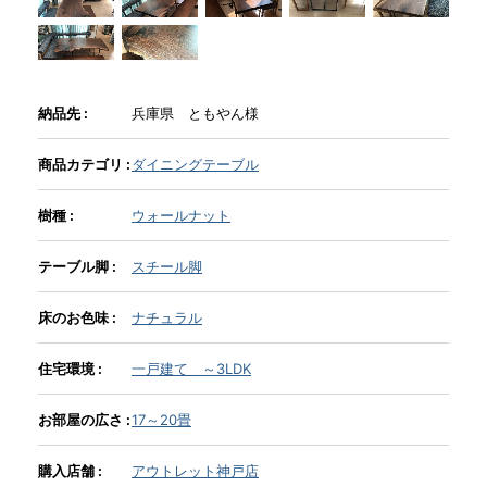
INFORMATION
納品先 :
兵庫県 ともやん様
MOKUBA CHANNEL
商品カテゴリ :
ダイニングテーブル
よくあるご質問
樹種 :
ウォールナット
テーブル脚 :
スチール脚
お問い合わせ
床のお色味 :
ナチュラル
住宅環境 :
一戸建て ～3LDK
お部屋の広さ :
17～20畳
購入店舗 :
アウトレット神戸店