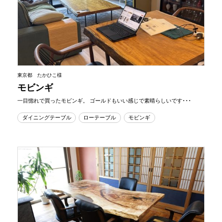
東京都 たかひこ様
モビンギ
一目惚れで買ったモビンギ。 ゴールドもいい感じで素晴らしいです･･･
ダイニングテーブル
ローテーブル
モビンギ