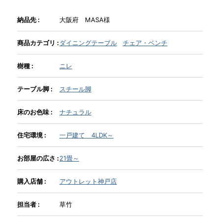
納品先 :
大阪府 MASA様
INFORMATION
商品カテゴリ :
ダイニングテーブル
チェア・ベンチ
MOKUBA CHANNEL
樹種 :
ニレ
テーブル脚 :
スチール脚
よくあるご質問
床のお色味 :
ナチュラル
お問い合わせ
住宅環境 :
一戸建て 4LDK～
お部屋の広さ :
21畳～
購入店舗 :
アウトレット神戸店
担当者 :
草竹