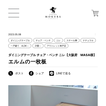
2023.05.08
ダイニングテーブル
チェア・ベンチ
ニレ
スチール脚
ナチュラル
ONLINE STORE
一戸建て 4LDK～
21畳～
アウトレット神戸店
ダイニングテーブル チェア・ベンチ ニレ【大阪府 MASA様】
店舗から探す
エルムの一枚板
ポスト
シェア
LINEで送る
一枚板 ATELIER MOKUBA HOME
MOKUBA について