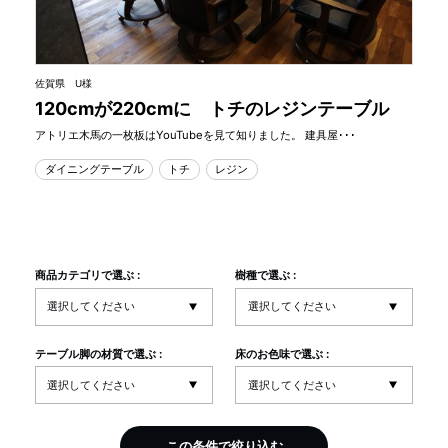
佐賀県 U様
120cmが220cmに トチのレジンテーブル
アトリエ木馬の一枚板はYouTubeを見て知りました。 建具屋･･･
ダイニングテーブル
トチ
レジン
商品カテゴリで選ぶ :
樹種で選ぶ :
テーブル脚の材質で選ぶ :
床のお色味で選ぶ :
この条件で絞り込む