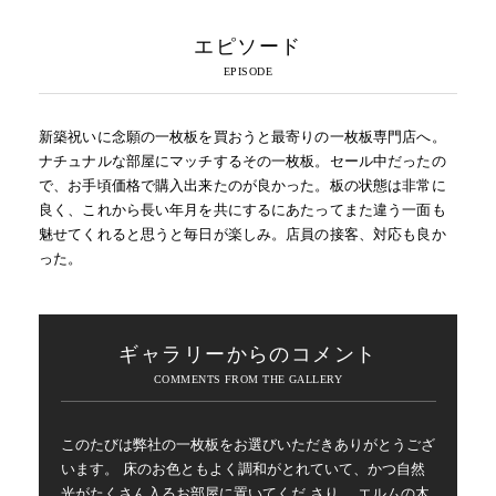
エピソード
新築祝いに念願の一枚板を買おうと最寄りの一枚板専門店へ。
ナチュナルな部屋にマッチするその一枚板。セール中だったの
で、お手頃価格で購入出来たのが良かった。板の状態は非常に
良く、これから長い年月を共にするにあたってまた違う一面も
魅せてくれると思うと毎日が楽しみ。店員の接客、対応も良か
った。
ギャラリーからのコメント
このたびは弊社の一枚板をお選びいただきありがとうござ
います。 床のお色ともよく調和がとれていて、かつ自然
光がたくさん入るお部屋に置いてくだ さり、 エルムの木