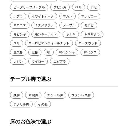
ビッグリーフメープル
ブビンガ
ベリ
ボセ
ポプラ
ホワイトオーク
マカバ
マホガニー
マロニエ
ミズメザクラ
メープル
モアビ
モビンギ
モンキーポッド
ヤナギ
ヤマザクラ
ユリ
ヨーロピアンウォールナット
ローズウッド
屋久杉
紅椿
杉
神代ケヤキ
神代クス
レジン
ウイロー
エビアラ
テーブル脚で選ぶ
鉄脚
木製脚
スチール脚
ステンレス脚
アクリル脚
その他
床のお色味で選ぶ