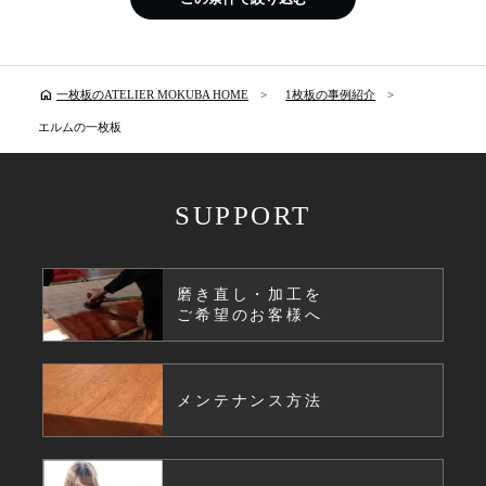
home
一枚板のATELIER MOKUBA HOME
1枚板の事例紹介
エルムの一枚板
SUPPORT
磨き直し・加工を
ご希望のお客様へ
メンテナンス方法