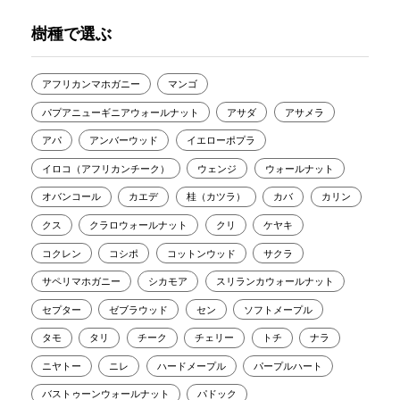
樹種で選ぶ
アフリカンマホガニー
マンゴ
パプアニューギニアウォールナット
アサダ
アサメラ
アパ
アンバーウッド
イエローポプラ
イロコ（アフリカンチーク）
ウェンジ
ウォールナット
オバンコール
カエデ
桂（カツラ）
カバ
カリン
クス
クラロウォールナット
クリ
ケヤキ
コクレン
コシポ
コットンウッド
サクラ
サペリマホガニー
シカモア
スリランカウォールナット
セプター
ゼブラウッド
セン
ソフトメープル
タモ
タリ
チーク
チェリー
トチ
ナラ
ニヤトー
ニレ
ハードメープル
パープルハート
バストゥーンウォールナット
パドック