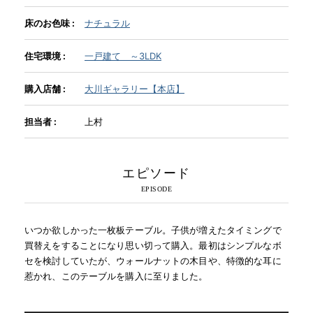
床のお色味 :
ナチュラル
INFORMATION
住宅環境 :
一戸建て ～3LDK
MOKUBA CHANNEL
購入店舗 :
大川ギャラリー【本店】
担当者 :
上村
よくあるご質問
エピソード
お問い合わせ
いつか欲しかった一枚板テーブル。子供が増えたタイミングで
買替えをすることになり思い切って購入。最初はシンプルなボ
セを検討していたが、ウォールナットの木目や、特徴的な耳に
惹かれ、このテーブルを購入に至りました。