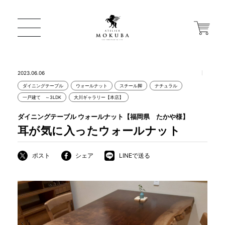
2023.06.06
ダイニングテーブル
ウォールナット
スチール脚
ナチュラル
ONLINE STORE
一戸建て ～3LDK
大川ギャラリー【本店】
ダイニングテーブル ウォールナット【福岡県 たかや様】
店舗から探す
耳が気に入ったウォールナット
ポスト
シェア
LINEで送る
一枚板 ATELIER MOKUBA HOME
MOKUBA について