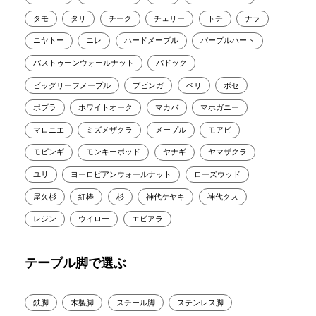
タモ
タリ
チーク
チェリー
トチ
ナラ
ニヤトー
ニレ
ハードメープル
パープルハート
バストゥーンウォールナット
パドック
ビッグリーフメープル
ブビンガ
ベリ
ボセ
ポプラ
ホワイトオーク
マカバ
マホガニー
マロニエ
ミズメザクラ
メープル
モアビ
モビンギ
モンキーポッド
ヤナギ
ヤマザクラ
ユリ
ヨーロピアンウォールナット
ローズウッド
屋久杉
紅椿
杉
神代ケヤキ
神代クス
レジン
ウイロー
エビアラ
テーブル脚で選ぶ
鉄脚
木製脚
スチール脚
ステンレス脚