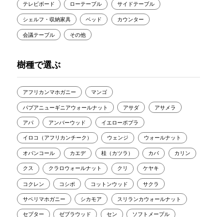
テレビボード
ローテーブル
サイドテーブル
シェルフ・収納家具
ベッド
カウンター
会議テーブル
その他
樹種で選ぶ
アフリカンマホガニー
マンゴ
パプアニューギニアウォールナット
アサダ
アサメラ
アパ
アンバーウッド
イエローポプラ
イロコ（アフリカンチーク）
ウェンジ
ウォールナット
オバンコール
カエデ
桂（カツラ）
カバ
カリン
クス
クラロウォールナット
クリ
ケヤキ
コクレン
コシポ
コットンウッド
サクラ
サペリマホガニー
シカモア
スリランカウォールナット
セプター
ゼブラウッド
セン
ソフトメープル