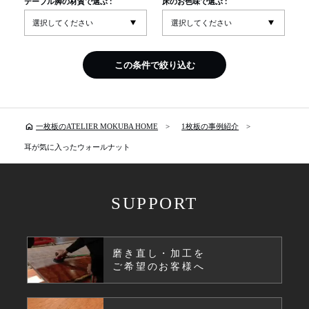
テーブル脚の材質で選ぶ :
床のお色味で選ぶ :
この条件で絞り込む
home
一枚板のATELIER MOKUBA HOME
1枚板の事例紹介
耳が気に入ったウォールナット
SUPPORT
磨き直し・加工を
ご希望のお客様へ