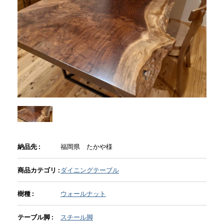
商品情報
直営店
イベント
WEBカタログ
納品先 :
福岡県 たかや様
全商品一覧
商品カテゴリ :
ダイニングテーブル
新入荷情報
樹種 :
ウォールナット
納品事例
テーブル脚 :
スチール脚