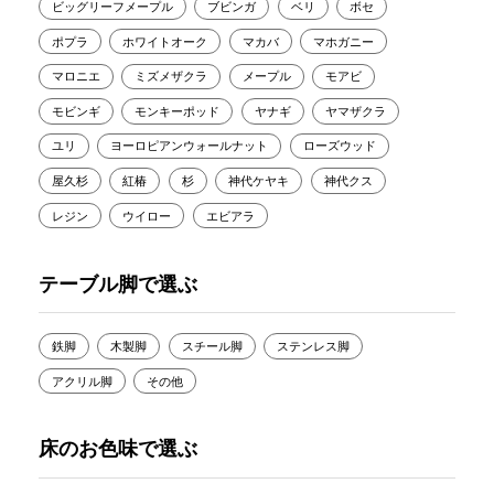
ビッグリーフメープル
ブビンガ
ベリ
ボセ
ポプラ
ホワイトオーク
マカバ
マホガニー
マロニエ
ミズメザクラ
メープル
モアビ
モビンギ
モンキーポッド
ヤナギ
ヤマザクラ
ユリ
ヨーロピアンウォールナット
ローズウッド
屋久杉
紅椿
杉
神代ケヤキ
神代クス
レジン
ウイロー
エビアラ
テーブル脚で選ぶ
鉄脚
木製脚
スチール脚
ステンレス脚
アクリル脚
その他
床のお色味で選ぶ