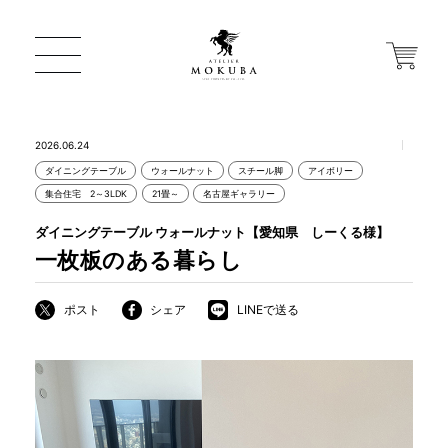
2026.06.24
ダイニングテーブル
ウォールナット
スチール脚
アイボリー
ONLINE STORE
集合住宅 2～3LDK
21畳～
名古屋ギャラリー
ダイニングテーブル ウォールナット【愛知県 しーくる様】
店舗から探す
一枚板のある暮らし
ポスト
シェア
LINEで送る
一枚板 ATELIER MOKUBA HOME
MOKUBA について