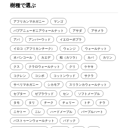
樹種で選ぶ
アフリカンマホガニー
マンゴ
パプアニューギニアウォールナット
アサダ
アサメラ
アパ
アンバーウッド
イエローポプラ
イロコ（アフリカンチーク）
ウェンジ
ウォールナット
オバンコール
カエデ
桂（カツラ）
カバ
カリン
クス
クラロウォールナット
クリ
ケヤキ
コクレン
コシポ
コットンウッド
サクラ
サペリマホガニー
シカモア
スリランカウォールナット
セプター
ゼブラウッド
セン
ソフトメープル
タモ
タリ
チーク
チェリー
トチ
ナラ
ニヤトー
ニレ
ハードメープル
パープルハート
バストゥーンウォールナット
パドック