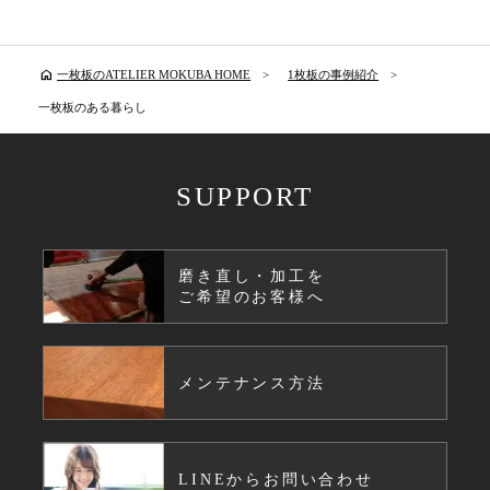
home
一枚板のATELIER MOKUBA HOME
1枚板の事例紹介
一枚板のある暮らし
SUPPORT
磨き直し・加工を
ご希望のお客様へ
メンテナンス方法
LINEからお問い合わせ