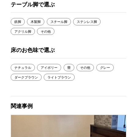
テーブル脚で選ぶ
鉄脚
木製脚
スチール脚
ステンレス脚
アクリル脚
その他
床のお色味で選ぶ
ナチュラル
アイボリー
畳
その他
グレー
ダークブラウン
ライトブラウン
関連事例