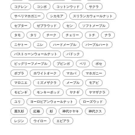
コクレン
コシポ
コットンウッド
サクラ
サペリマホガニー
シカモア
スリランカウォールナット
セプター
ゼブラウッド
セン
ソフトメープル
タモ
タリ
チーク
チェリー
トチ
ナラ
ニヤトー
ニレ
ハードメープル
パープルハート
バストゥーンウォールナット
パドック
ビッグリーフメープル
ブビンガ
ベリ
ボセ
ポプラ
ホワイトオーク
マカバ
マホガニー
マロニエ
ミズメザクラ
メープル
モアビ
モビンギ
モンキーポッド
ヤナギ
ヤマザクラ
ユリ
ヨーロピアンウォールナット
ローズウッド
屋久杉
紅椿
杉
神代ケヤキ
神代クス
レジン
ウイロー
エビアラ