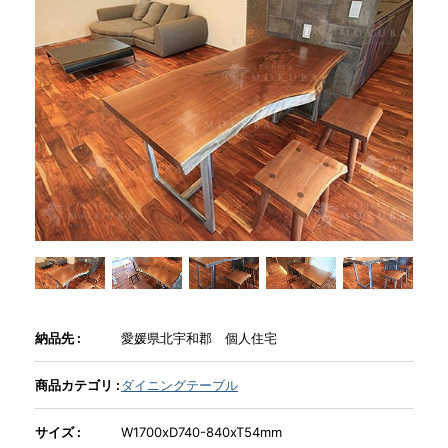
商品情報
直営店
イベント
WEBカタログ
全商品一覧
納品先 :
愛媛県北宇和郡 個人住宅
新入荷情報
商品カテゴリ :
ダイニングテーブル
サイズ :
W1700xD740-840xT54mm
納品事例