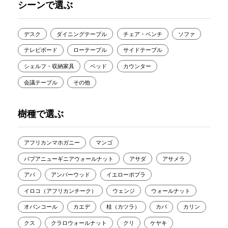
シーンで選ぶ
デスク
ダイニングテーブル
チェア・ベンチ
ソファ
テレビボード
ローテーブル
サイドテーブル
シェルフ・収納家具
ベッド
カウンター
会議テーブル
その他
樹種で選ぶ
アフリカンマホガニー
マンゴ
パプアニューギニアウォールナット
アサダ
アサメラ
アパ
アンバーウッド
イエローポプラ
イロコ（アフリカンチーク）
ウェンジ
ウォールナット
オバンコール
カエデ
桂（カツラ）
カバ
カリン
クス
クラロウォールナット
クリ
ケヤキ