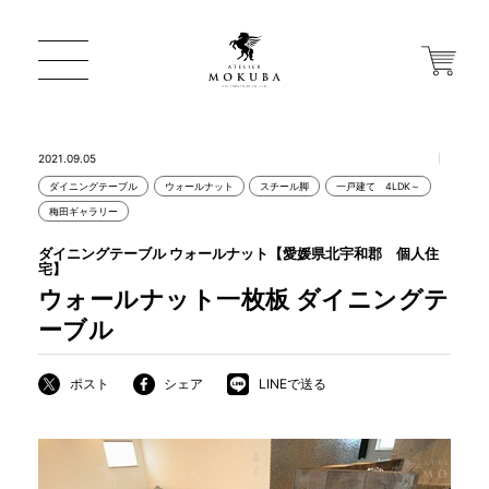
2021.09.05
ダイニングテーブル
ウォールナット
スチール脚
一戸建て 4LDK～
ONLINE STORE
梅田ギャラリー
ダイニングテーブル ウォールナット【愛媛県北宇和郡 個人住
宅】
店舗から探す
ウォールナット一枚板 ダイニングテ
ーブル
一枚板 ATELIER MOKUBA HOME
ポスト
シェア
LINEで送る
MOKUBA について