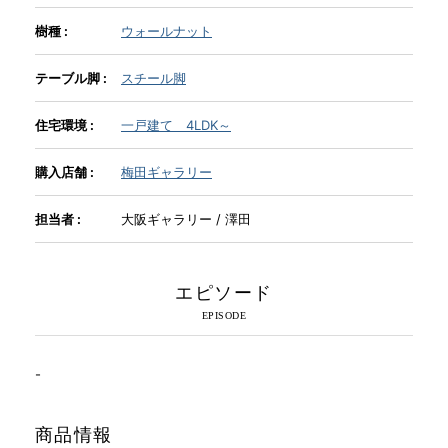
樹種 :
ウォールナット
INFORMATION
テーブル脚 :
スチール脚
MOKUBA CHANNEL
住宅環境 :
一戸建て 4LDK～
購入店舗 :
梅田ギャラリー
よくあるご質問
担当者 :
大阪ギャラリー / 澤田
お問い合わせ
エピソード
-
商品情報