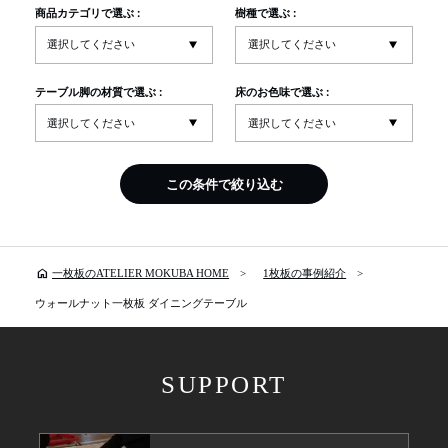
商品カテゴリで選ぶ :
樹種で選ぶ :
テーブル脚の材質で選ぶ :
床のお色味で選ぶ :
この条件で絞り込む
home
一枚板のATELIER MOKUBA HOME
1枚板の事例紹介
ウォールナット一枚板 ダイニングテーブル
SUPPORT