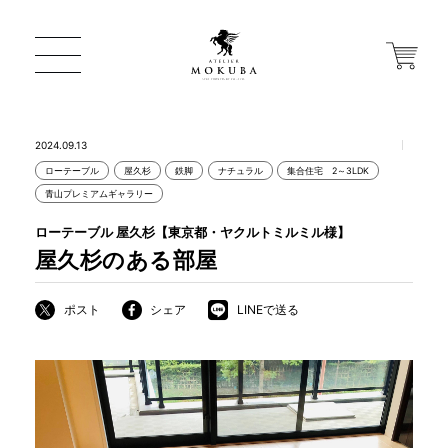
2024.09.13
ローテーブル
屋久杉
鉄脚
ナチュラル
集合住宅 2～3LDK
ONLINE STORE
青山プレミアムギャラリー
ローテーブル 屋久杉【東京都・ヤクルトミルミル様】
店舗から探す
屋久杉のある部屋
ポスト
シェア
LINEで送る
一枚板 ATELIER MOKUBA HOME
MOKUBA について