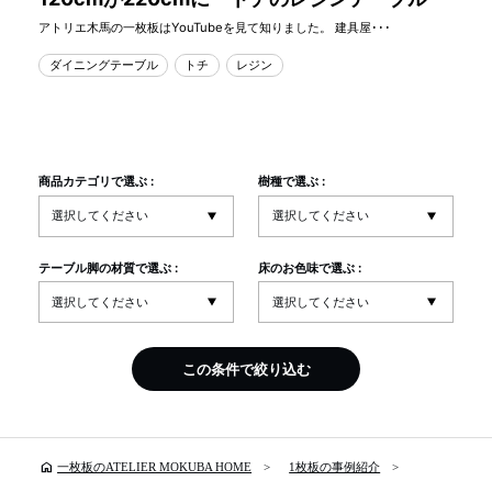
アトリエ木馬の一枚板はYouTubeを見て知りました。 建具屋･･･
ダイニングテーブル
トチ
レジン
商品カテゴリで選ぶ :
樹種で選ぶ :
テーブル脚の材質で選ぶ :
床のお色味で選ぶ :
この条件で絞り込む
home
一枚板のATELIER MOKUBA HOME
1枚板の事例紹介