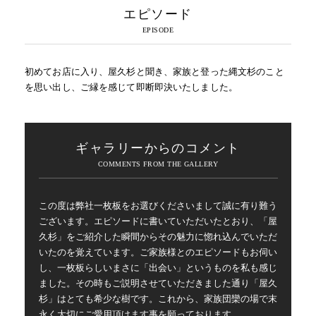
エピソード
初めてお店に入り、屋久杉と聞き、家族と登った縄文杉のこと
を思い出し、ご縁を感じて即断即決いたしました。
ギャラリーからのコメント
この度は弊社一枚板をお選びくださいまして誠に有り難う
ございます。エピソードに書いていただいたとおり、「屋
久杉」をご紹介した瞬間からその魅力に惚れ込んでいただ
いたのを覚えています。ご家族様とのエピソードもお伺い
し、一枚板らしいまさに「出会い」というものを私も感じ
ました。その時もご説明させていただきました通り「屋久
杉」はとても希少な樹です。これから、家族団欒の場で末
永く大切にご愛用頂けます事を願っております。