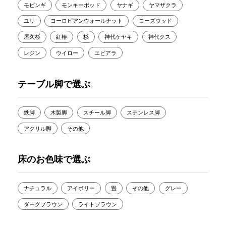
モビンギ
モンキーポッド
ヤナギ
ヤマザクラ
ユリ
ヨーロピアンウォールナット
ローズウッド
屋久杉
紅椿
杉
神代ケヤキ
神代クス
レジン
ウイロー
エビアラ
テーブル脚で選ぶ
鉄脚
木製脚
スチール脚
ステンレス脚
アクリル脚
その他
床のお色味で選ぶ
ナチュラル
アイボリー
畳
その他
グレー
ダークブラウン
ライトブラウン