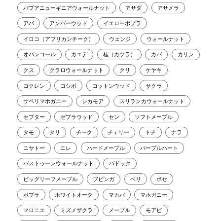
パプアニューギニアウォールナット
アサダ
アサメラ
アパ
アンバーウッド
イエローポプラ
イロコ（アフリカンチーク）
ウェンジ
ウォールナット
オバンコール
カエデ
桂（カツラ）
カバ
カリン
クス
クラロウォールナット
クリ
ケヤキ
コクレン
コシポ
コットンウッド
サクラ
サペリマホガニー
シカモア
スリランカウォールナット
セプター
ゼブラウッド
セン
ソフトメープル
タモ
タリ
チーク
チェリー
トチ
ナラ
ニヤトー
ニレ
ハードメープル
パープルハート
バストゥーンウォールナット
パドック
ビッグリーフメープル
ブビンガ
ベリ
ボセ
ポプラ
ホワイトオーク
マカバ
マホガニー
マロニエ
ミズメザクラ
メープル
モアビ