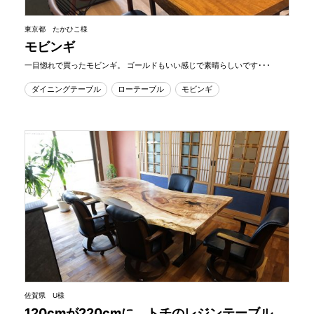
東京都 たかひこ様
モビンギ
一目惚れで買ったモビンギ。 ゴールドもいい感じで素晴らしいです･･･
ダイニングテーブル
ローテーブル
モビンギ
佐賀県 U様
120cmが220cmに トチのレジンテーブル