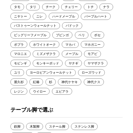
タモ
タリ
チーク
チェリー
トチ
ナラ
ニヤトー
ニレ
ハードメープル
パープルハート
バストゥーンウォールナット
パドック
ビッグリーフメープル
ブビンガ
ベリ
ボセ
ポプラ
ホワイトオーク
マカバ
マホガニー
マロニエ
ミズメザクラ
メープル
モアビ
モビンギ
モンキーポッド
ヤナギ
ヤマザクラ
ユリ
ヨーロピアンウォールナット
ローズウッド
屋久杉
紅椿
杉
神代ケヤキ
神代クス
レジン
ウイロー
エビアラ
テーブル脚で選ぶ
鉄脚
木製脚
スチール脚
ステンレス脚