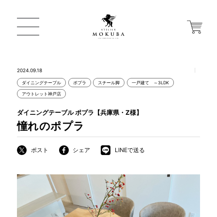
2024.09.18
ダイニングテーブル
ポプラ
スチール脚
一戸建て ～3LDK
ONLINE STORE
アウトレット神戸店
ダイニングテーブル ポプラ【兵庫県・Z様】
店舗から探す
憧れのポプラ
ポスト
シェア
LINEで送る
一枚板 ATELIER MOKUBA HOME
MOKUBA について