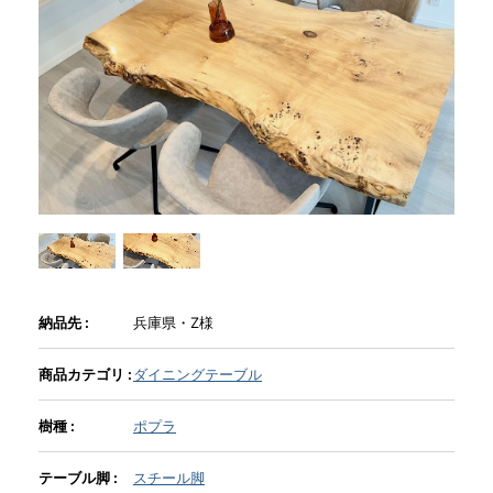
商品情報
直営店
イベント
WEBカタログ
納品先 :
兵庫県・Z様
全商品一覧
商品カテゴリ :
ダイニングテーブル
新入荷情報
樹種 :
ポプラ
納品事例
テーブル脚 :
スチール脚