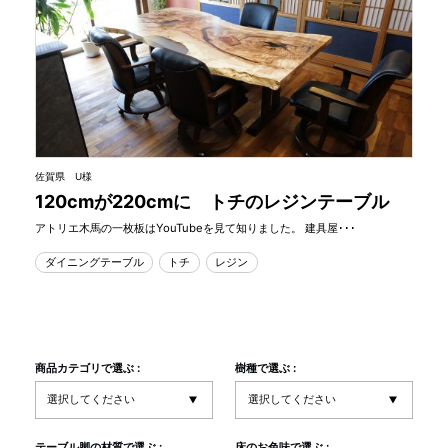
佐賀県 U様
120cmが220cmに トチのレジンテーブル
アトリエ木馬の一枚板はYouTubeを見て知りました。 建具屋･･･
ダイニングテーブル
トチ
レジン
商品カテゴリで選ぶ :
樹種で選ぶ :
テーブル脚の材質で選ぶ :
床のお色味で選ぶ :