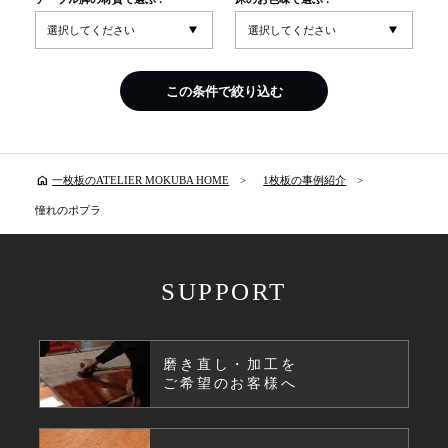
この条件で絞り込む
home
一枚板のATELIER MOKUBA HOME
1枚板の事例紹介
憧れのポプラ
SUPPORT
磨き直し・加工を
ご希望のお客様へ