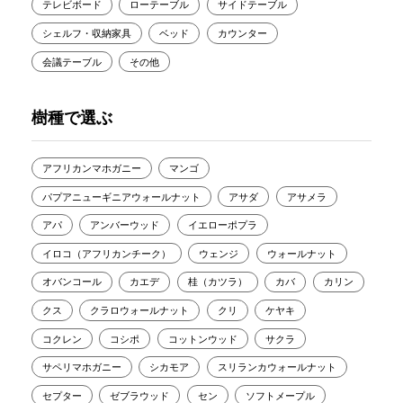
テレビボード
ローテーブル
サイドテーブル
シェルフ・収納家具
ベッド
カウンター
会議テーブル
その他
樹種で選ぶ
アフリカンマホガニー
マンゴ
パプアニューギニアウォールナット
アサダ
アサメラ
アパ
アンバーウッド
イエローポプラ
イロコ（アフリカンチーク）
ウェンジ
ウォールナット
オバンコール
カエデ
桂（カツラ）
カバ
カリン
クス
クラロウォールナット
クリ
ケヤキ
コクレン
コシポ
コットンウッド
サクラ
サペリマホガニー
シカモア
スリランカウォールナット
セプター
ゼブラウッド
セン
ソフトメープル