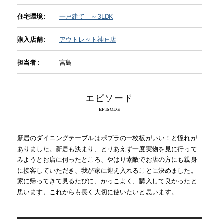
住宅環境 :
一戸建て ～3LDK
INFORMATION
購入店舗 :
アウトレット神戸店
MOKUBA CHANNEL
担当者 :
宮島
よくあるご質問
エピソード
お問い合わせ
新居のダイニングテーブルはポプラの一枚板がいい！と憧れが
ありました。新居も決まり、とりあえず一度実物を見に行って
みようとお店に伺ったところ、やはり素敵でお店の方にも親身
に接客していただき、我が家に迎え入れることに決めました。
家に帰ってきて見るたびに、かっこよく、購入して良かったと
思います。これからも長く大切に使いたいと思います。