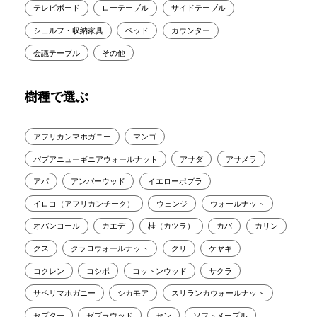
テレビボード
ローテーブル
サイドテーブル
シェルフ・収納家具
ベッド
カウンター
会議テーブル
その他
樹種で選ぶ
アフリカンマホガニー
マンゴ
パプアニューギニアウォールナット
アサダ
アサメラ
アパ
アンバーウッド
イエローポプラ
イロコ（アフリカンチーク）
ウェンジ
ウォールナット
オバンコール
カエデ
桂（カツラ）
カバ
カリン
クス
クラロウォールナット
クリ
ケヤキ
コクレン
コシポ
コットンウッド
サクラ
サペリマホガニー
シカモア
スリランカウォールナット
セプター
ゼブラウッド
セン
ソフトメープル