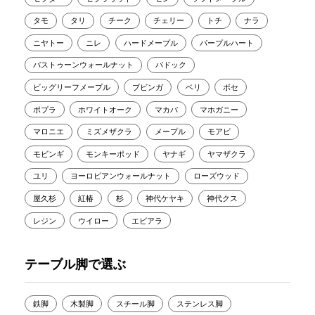
タモ
タリ
チーク
チェリー
トチ
ナラ
ニヤトー
ニレ
ハードメープル
パープルハート
バストゥーンウォールナット
パドック
ビッグリーフメープル
ブビンガ
ベリ
ボセ
ポプラ
ホワイトオーク
マカバ
マホガニー
マロニエ
ミズメザクラ
メープル
モアビ
モビンギ
モンキーポッド
ヤナギ
ヤマザクラ
ユリ
ヨーロピアンウォールナット
ローズウッド
屋久杉
紅椿
杉
神代ケヤキ
神代クス
レジン
ウイロー
エビアラ
テーブル脚で選ぶ
鉄脚
木製脚
スチール脚
ステンレス脚