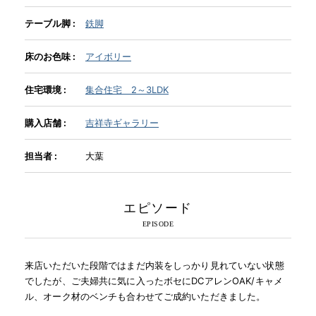
テーブル脚 :
鉄脚
INFORMATION
床のお色味 :
アイボリー
MOKUBA CHANNEL
住宅環境 :
集合住宅 2～3LDK
購入店舗 :
吉祥寺ギャラリー
よくあるご質問
担当者 :
大葉
お問い合わせ
エピソード
来店いただいた段階ではまだ内装をしっかり見れていない状態
でしたが、ご夫婦共に気に入ったボセにDCアレンOAK/キャメ
ル、オーク材のベンチも合わせてご成約いただきました。