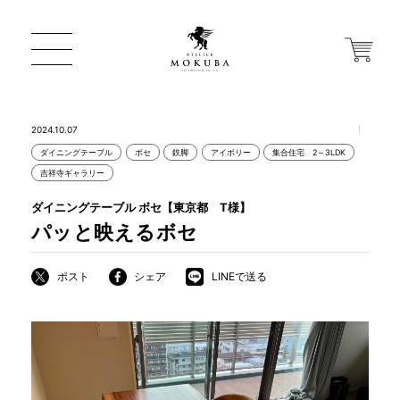
2024.10.07
ダイニングテーブル
ボセ
鉄脚
アイボリー
集合住宅 2～3LDK
ONLINE STORE
吉祥寺ギャラリー
ダイニングテーブル ボセ【東京都 T様】
店舗から探す
パッと映えるボセ
ポスト
シェア
LINEで送る
一枚板 ATELIER MOKUBA HOME
MOKUBA について