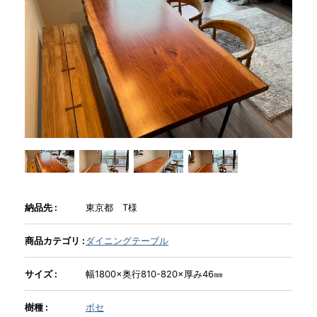
商品情報
直営店
イベント
WEBカタログ
納品先 :
東京都 T様
全商品一覧
商品カテゴリ :
ダイニングテーブル
新入荷情報
サイズ :
幅1800×奥行810-820×厚み46㎜
納品事例
樹種 :
ボセ