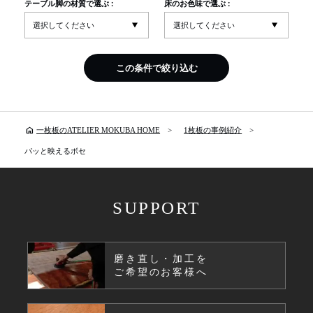
テーブル脚の材質で選ぶ :
床のお色味で選ぶ :
この条件で絞り込む
home
一枚板のATELIER MOKUBA HOME
1枚板の事例紹介
パッと映えるボセ
SUPPORT
磨き直し・加工を
ご希望のお客様へ