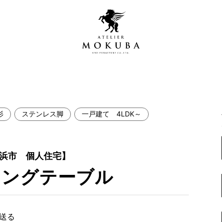
杉
ステンレス脚
一戸建て 4LDK～
営店
全商品一覧
青山プレミアムギャラリー
新入荷情報
横浜市 個人住宅】
新宿ギャラリー
ニングテーブル
レジンギャラリー
納品事例
吉祥寺ギャラリー
【アウトレット取扱店】
納品事例（住宅・インテ
横浜ギャラリー
で送る
納品事例（店舗・オフィ