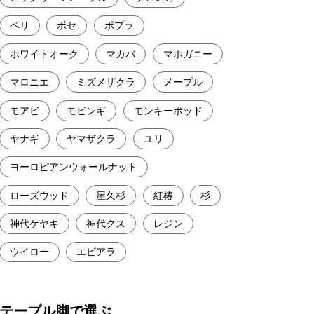
ベリ
ボセ
ポプラ
ホワイトオーク
マカバ
マホガニー
マロニエ
ミズメザクラ
メープル
モアビ
モビンギ
モンキーポッド
ヤナギ
ヤマザクラ
ユリ
ヨーロピアンウォールナット
ローズウッド
屋久杉
紅椿
杉
神代ケヤキ
神代クス
レジン
ウイロー
エビアラ
テーブル脚で選ぶ