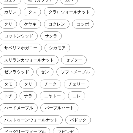
カリン
クス
クラロウォールナット
クリ
ケヤキ
コクレン
コシポ
コットンウッド
サクラ
サペリマホガニー
シカモア
スリランカウォールナット
セプター
ゼブラウッド
セン
ソフトメープル
タモ
タリ
チーク
チェリー
トチ
ナラ
ニヤトー
ニレ
ハードメープル
パープルハート
バストゥーンウォールナット
パドック
ビッグリーフメープル
ブビンガ