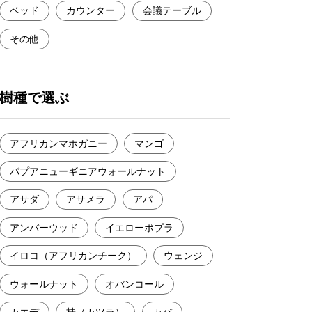
ベッド
カウンター
会議テーブル
その他
樹種で選ぶ
アフリカンマホガニー
マンゴ
パプアニューギニアウォールナット
アサダ
アサメラ
アパ
アンバーウッド
イエローポプラ
イロコ（アフリカンチーク）
ウェンジ
ウォールナット
オバンコール
カエデ
桂（カツラ）
カバ