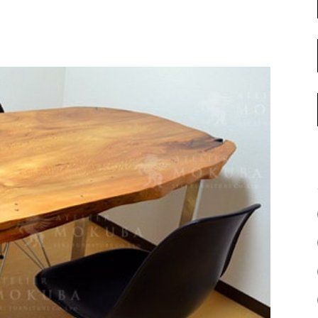
名古屋ギャラリー
お客様の声
大阪梅田ギャラリー
コーディネート集
アウトレット神戸店
大川ギャラリー【本店】
INFORMATION
天神ギャラリー
NEWS
公式オンラインストア
EVENT
BLOG
WEBカタログ
メディア美術協力実績