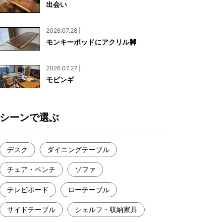
出会い
お見積もり
工務店様・設計会社様向けお問い合わせ
2026.07.28 |
一枚板買い取りに関して
モンキーポッドにアクリル脚
2026.07.27 |
モビンギ
シーンで選ぶ
デスク
ダイニングテーブル
チェア・ベンチ
ソファ
テレビボード
ローテーブル
サイドテーブル
シェルフ・収納家具