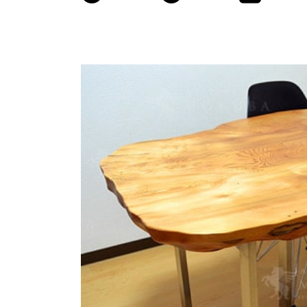
商品情報
ATELIER MOKUBAの一枚板テーブル
ATELIER MOKUBAの一枚板×異素材
特別なダイニングチェア
一枚板用のテーブル脚
樹種紹介
コーディネート集
メンテナンス方法