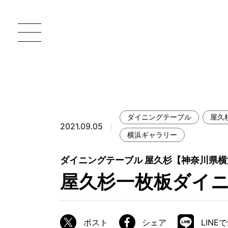
ダイニングテーブル
屋久
2021.09.05
一枚板 ATELIER MOKUBA HOME
直
横浜ギャラリー
MOKUBA について
ダイニングテーブル 屋久杉【神奈川県
屋久杉一枚板ダイ
ブランドコンセプト
製造工程
職人の技能・技巧
ポスト
シェア
LINE
加工技術