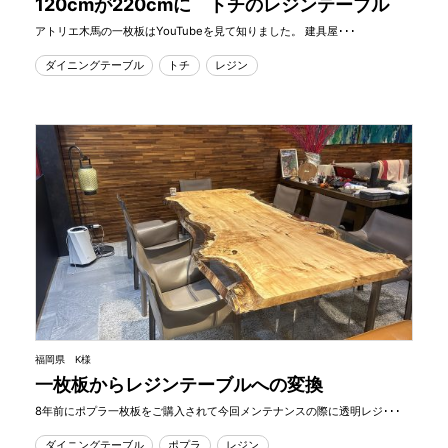
120cmが220cmに トチのレジンテーブル
アトリエ木馬の一枚板はYouTubeを見て知りました。 建具屋･･･
ダイニングテーブル
トチ
レジン
福岡県 K様
一枚板からレジンテーブルへの変換
8年前にポプラ一枚板をご購入されて今回メンテナンスの際に透明レジ･･･
ダイニングテーブル
ポプラ
レジン