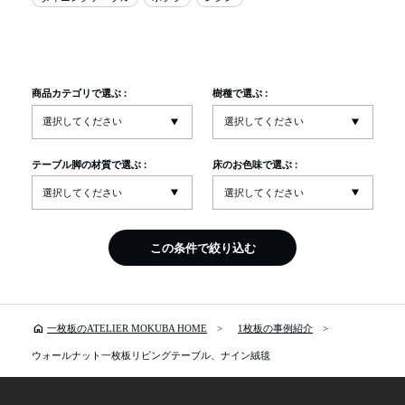
商品カテゴリで選ぶ :
樹種で選ぶ :
テーブル脚の材質で選ぶ :
床のお色味で選ぶ :
この条件で絞り込む
home
一枚板のATELIER MOKUBA HOME
1枚板の事例紹介
ウォールナット一枚板リビングテーブル、ナイン絨毯