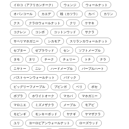
イロコ（アフリカンチーク）
ウェンジ
ウォールナット
オバンコール
カエデ
桂（カツラ）
カバ
カリン
クス
クラロウォールナット
クリ
ケヤキ
コクレン
コシポ
コットンウッド
サクラ
サペリマホガニー
シカモア
スリランカウォールナット
セプター
ゼブラウッド
セン
ソフトメープル
タモ
タリ
チーク
チェリー
トチ
ナラ
ニヤトー
ニレ
ハードメープル
パープルハート
バストゥーンウォールナット
パドック
ビッグリーフメープル
ブビンガ
ベリ
ボセ
ポプラ
ホワイトオーク
マカバ
マホガニー
マロニエ
ミズメザクラ
メープル
モアビ
モビンギ
モンキーポッド
ヤナギ
ヤマザクラ
ユリ
ヨーロピアンウォールナット
ローズウッド