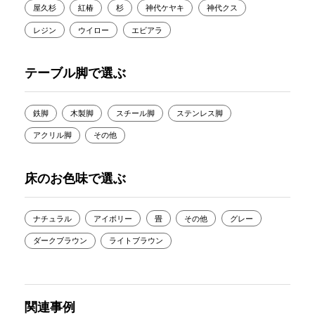
屋久杉
紅椿
杉
神代ケヤキ
神代クス
レジン
ウイロー
エビアラ
テーブル脚で選ぶ
鉄脚
木製脚
スチール脚
ステンレス脚
アクリル脚
その他
床のお色味で選ぶ
ナチュラル
アイボリー
畳
その他
グレー
ダークブラウン
ライトブラウン
関連事例