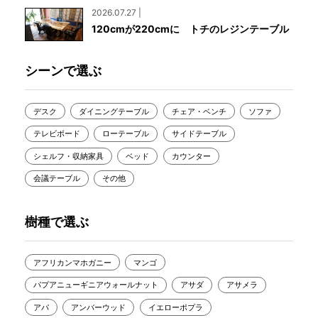
2026.07.27 |
120cmが220cmに トチのレジンテーブル
シーンで選ぶ
デスク
ダイニングテーブル
チェア・ベンチ
ソファ
テレビボード
ローテーブル
サイドテーブル
シェルフ・収納家具
ベッド
カウンター
会議テーブル
その他
樹種で選ぶ
アフリカンマホガニー
マンゴ
パプアニューギニアウォールナット
アサダ
アサメラ
アパ
アンバーウッド
イエローポプラ