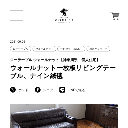
2021.09.05
ローテーブル
ウォールナット
一戸建て 4LDK～
横浜ギャラリー
ONLINE STORE
ローテーブル ウォールナット【神奈川県 個人住宅】
ウォールナット一枚板リビングテー
店舗から探す
ブル、ナイン絨毯
ポスト
シェア
LINEで送る
一枚板 ATELIER MOKUBA HOME
MOKUBA について