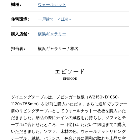
樹種 :
ウォールナット
INFORMATION
住宅環境 :
一戸建て 4LDK～
購入店舗 :
横浜ギャラリー
MOKUBA CHANNEL
担当者 :
横浜ギャラリー / 椎名
よくあるご質問
エピソード
お問い合わせ
ダイニングテーブルは、ブビンガ一枚板（W2150×D1060-
1120×T55mm）を以前ご購入いただき、さらに追加でソファー
前のリビングテーブルとしてウォールナット一枚板を購入いた
だきました。納品の際にナインの絨毯をお持ちし、ソファとテ
ーブルに合わせたところ、一目惚れいただいて絨毯までご購入
いただきました。ソファ、床材の色、ウォールナットリビング
テーブル、絨毯。バランス、色合い共に調和の取れた上品な空