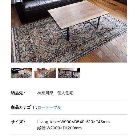
商品情報
直営店
イベント
WEBカタログ
全商品一覧
納品先 :
神奈川県 個人住宅
商品カテゴリ :
ローテーブル
新入荷情報
サイズ :
Living table:W900×D540-610×T45mm
絨毯:W2000×D1200mm
納品事例