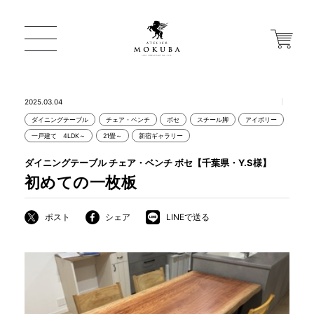
2025.03.04
ダイニングテーブル
チェア・ベンチ
ボセ
スチール脚
アイボリー
ONLINE STORE
一戸建て 4LDK～
21畳～
新宿ギャラリー
ダイニングテーブル チェア・ベンチ ボセ【千葉県・Y.S様】
店舗から探す
初めての一枚板
ポスト
シェア
LINEで送る
一枚板 ATELIER MOKUBA HOME
MOKUBA について