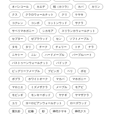
オバンコール
カエデ
桂（カツラ）
カバ
カリン
クス
クラロウォールナット
クリ
ケヤキ
コクレン
コシポ
コットンウッド
サクラ
サペリマホガニー
シカモア
スリランカウォールナット
セプター
ゼブラウッド
セン
ソフトメープル
タモ
タリ
チーク
チェリー
トチ
ナラ
ニヤトー
ニレ
ハードメープル
パープルハート
バストゥーンウォールナット
パドック
ビッグリーフメープル
ブビンガ
ベリ
ボセ
ポプラ
ホワイトオーク
マカバ
マホガニー
マロニエ
ミズメザクラ
メープル
モアビ
モビンギ
モンキーポッド
ヤナギ
ヤマザクラ
ユリ
ヨーロピアンウォールナット
ローズウッド
屋久杉
紅椿
杉
神代ケヤキ
神代クス