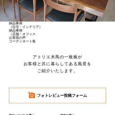
商品情報
直営店
納品事例
（住宅・インテリア）
納品事例
（店舗・オフィス
お客様の声
イベント
コーディネート集
アトリエ木馬の一枚板が
WEBカタログ
お客様と共に暮らしてある風景を
ご紹介いたします。
全商品一覧
新入荷情報
フォトレビュー投稿フォーム
納品事例