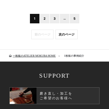
1
2
3
...
5
前のページ
次のページ
home
一枚板のATELIER MOKUBA HOME
1枚板の事例紹介
SUPPORT
磨き直し・加工を
ご希望のお客様へ