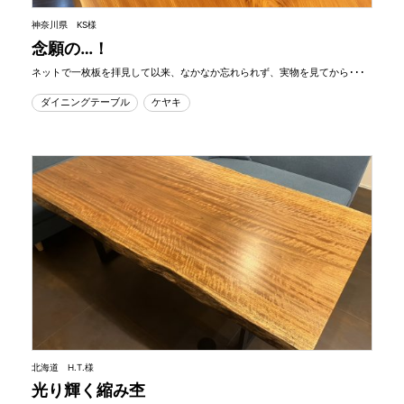
神奈川県 KS様
念願の…！
ネットで一枚板を拝見して以来、なかなか忘れられず、実物を見てから･･･
ダイニングテーブル
ケヤキ
北海道 H.T.様
光り輝く縮み杢