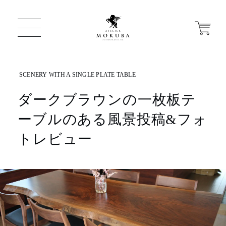
ダークブラウンの一枚板テ
ONLINE STORE
ーブルのある風景投稿&フォ
店舗から探す
トレビュー
一枚板 ATELIER MOKUBA HOME
MOKUBA について