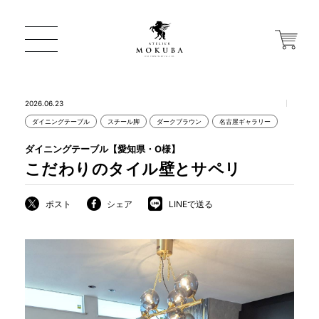
2026.06.23
ダイニングテーブル
スチール脚
ダークブラウン
名古屋ギャラリー
ONLINE STORE
ダイニングテーブル【愛知県・O様】
こだわりのタイル壁とサペリ
店舗から探す
ポスト
シェア
LINEで送る
一枚板 ATELIER MOKUBA HOME
MOKUBA について