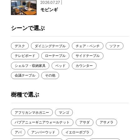
2026.07.27 |
モビンギ
シーンで選ぶ
デスク
ダイニングテーブル
チェア・ベンチ
ソファ
テレビボード
ローテーブル
サイドテーブル
シェルフ・収納家具
ベッド
カウンター
会議テーブル
その他
樹種で選ぶ
アフリカンマホガニー
マンゴ
パプアニューギニアウォールナット
アサダ
アサメラ
アパ
アンバーウッド
イエローポプラ