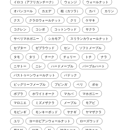
イロコ（アフリカンチーク）
ウェンジ
ウォールナット
オバンコール
カエデ
桂（カツラ）
カバ
カリン
クス
クラロウォールナット
クリ
ケヤキ
コクレン
コシポ
コットンウッド
サクラ
サペリマホガニー
シカモア
スリランカウォールナット
セプター
ゼブラウッド
セン
ソフトメープル
タモ
タリ
チーク
チェリー
トチ
ナラ
ニヤトー
ニレ
ハードメープル
パープルハート
バストゥーンウォールナット
パドック
ビッグリーフメープル
ブビンガ
ベリ
ボセ
ポプラ
ホワイトオーク
マカバ
マホガニー
マロニエ
ミズメザクラ
メープル
モアビ
モビンギ
モンキーポッド
ヤナギ
ヤマザクラ
ユリ
ヨーロピアンウォールナット
ローズウッド