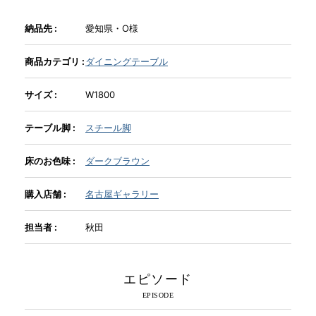
納品先 :
愛知県・O様
INFORMATION
商品カテゴリ :
ダイニングテーブル
MOKUBA CHANNEL
サイズ :
W1800
テーブル脚 :
スチール脚
よくあるご質問
床のお色味 :
ダークブラウン
お問い合わせ
購入店舗 :
名古屋ギャラリー
担当者 :
秋田
エピソード