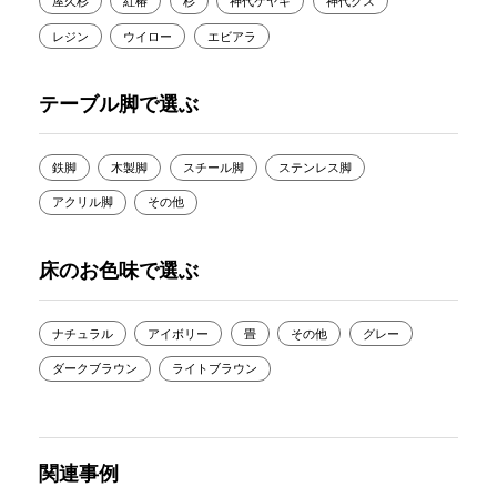
屋久杉
紅椿
杉
神代ケヤキ
神代クス
レジン
ウイロー
エビアラ
テーブル脚で選ぶ
鉄脚
木製脚
スチール脚
ステンレス脚
アクリル脚
その他
床のお色味で選ぶ
ナチュラル
アイボリー
畳
その他
グレー
ダークブラウン
ライトブラウン
関連事例