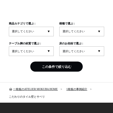
商品カテゴリで選ぶ :
樹種で選ぶ :
テーブル脚の材質で選ぶ :
床のお色味で選ぶ :
この条件で絞り込む
home
一枚板のATELIER MOKUBA HOME
1枚板の事例紹介
こだわりのタイル壁とサペリ