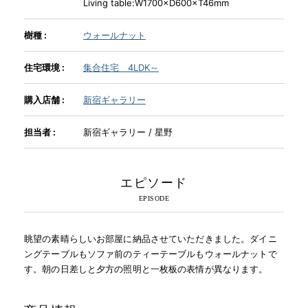
Living table:W1700×D600×T46mm
樹種 :
ウォールナット
INFORMATION
住宅環境 :
集合住宅 4LDK～
MOKUBA CHANNEL
購入店舗 :
新宿ギャラリー
よくあるご質問
担当者 :
新宿ギャラリー / 星野
お問い合わせ
エピソード
眺望の素晴らしいお部屋に納品させていただきました。ダイニ
ングテーブルもソファ前のティーテーブルもウォールナットで
す。朝の日差しと夕方の照明と一枚板の表情が異なります。