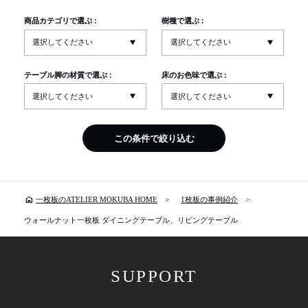
商品カテゴリで選ぶ :
樹種で選ぶ :
テーブル脚の材質で選ぶ :
床のお色味で選ぶ :
この条件で絞り込む
home
一枚板のATELIER MOKUBA HOME
1枚板の事例紹介
ウォールナット一枚板 ダイニングテーブル、リビングテーブル
SUPPORT