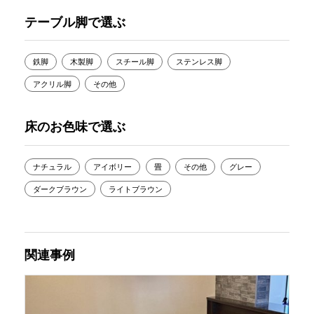
テーブル脚で選ぶ
鉄脚
木製脚
スチール脚
ステンレス脚
アクリル脚
その他
床のお色味で選ぶ
ナチュラル
アイボリー
畳
その他
グレー
ダークブラウン
ライトブラウン
関連事例