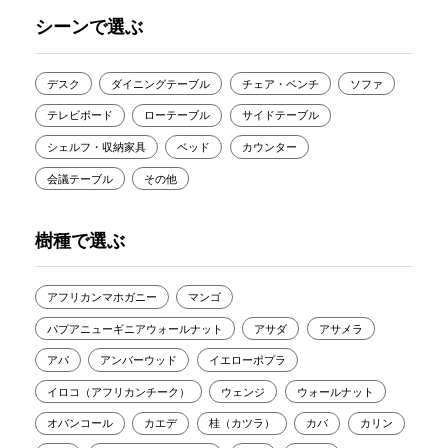
シーンで選ぶ
デスク
ダイニングテーブル
チェア・ベンチ
ソファ
テレビボード
ローテーブル
サイドテーブル
シェルフ・収納家具
ベッド
カウンター
会議テーブル
その他
樹種で選ぶ
アフリカンマホガニー
マンゴ
パプアニューギニアウォールナット
アサダ
アサメラ
アパ
アンバーウッド
イエローポプラ
イロコ（アフリカンチーク）
ウェンジ
ウォールナット
オバンコール
カエデ
桂（カツラ）
カバ
カリン