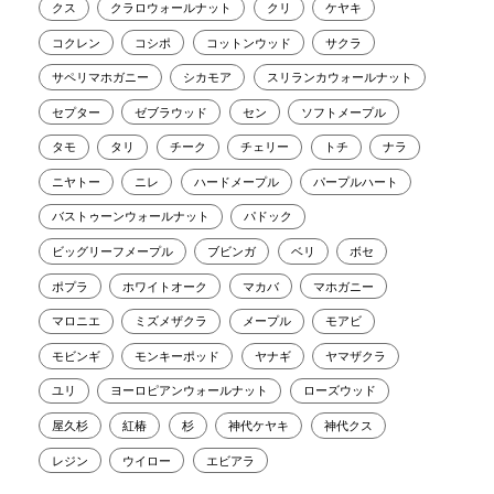
クス
クラロウォールナット
クリ
ケヤキ
コクレン
コシポ
コットンウッド
サクラ
サペリマホガニー
シカモア
スリランカウォールナット
セプター
ゼブラウッド
セン
ソフトメープル
タモ
タリ
チーク
チェリー
トチ
ナラ
ニヤトー
ニレ
ハードメープル
パープルハート
バストゥーンウォールナット
パドック
ビッグリーフメープル
ブビンガ
ベリ
ボセ
ポプラ
ホワイトオーク
マカバ
マホガニー
マロニエ
ミズメザクラ
メープル
モアビ
モビンギ
モンキーポッド
ヤナギ
ヤマザクラ
ユリ
ヨーロピアンウォールナット
ローズウッド
屋久杉
紅椿
杉
神代ケヤキ
神代クス
レジン
ウイロー
エビアラ