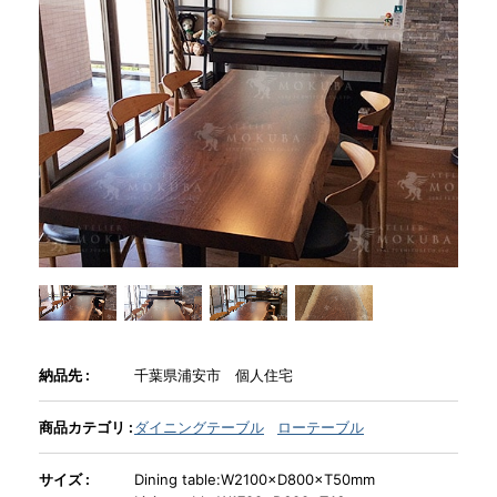
商品情報
直営店
イベント
WEBカタログ
全商品一覧
納品先 :
千葉県浦安市 個人住宅
新入荷情報
商品カテゴリ :
ダイニングテーブル
ローテーブル
サイズ :
Dining table:W2100×D800×T50mm
納品事例