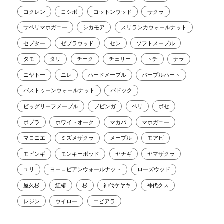
コクレン
コシポ
コットンウッド
サクラ
サペリマホガニー
シカモア
スリランカウォールナット
セプター
ゼブラウッド
セン
ソフトメープル
タモ
タリ
チーク
チェリー
トチ
ナラ
ニヤトー
ニレ
ハードメープル
パープルハート
バストゥーンウォールナット
パドック
ビッグリーフメープル
ブビンガ
ベリ
ボセ
ポプラ
ホワイトオーク
マカバ
マホガニー
マロニエ
ミズメザクラ
メープル
モアビ
モビンギ
モンキーポッド
ヤナギ
ヤマザクラ
ユリ
ヨーロピアンウォールナット
ローズウッド
屋久杉
紅椿
杉
神代ケヤキ
神代クス
レジン
ウイロー
エビアラ