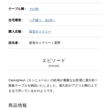
テーブル脚 :
その他
INFORMATION
住宅環境 :
一戸建て 4LDK～
MOKUBA CHANNEL
購入店舗 :
新宿ギャラリー
担当者 :
新宿ギャラリー / 星野
よくあるご質問
エピソード
お問い合わせ
Cassigneul（カシニョール）の絵画が素敵なお部屋に屋久杉一
枚板テーブルを納品いたしました。屋久杉がアクリル脚の上で
まるで浮いているかのようです。
商品情報