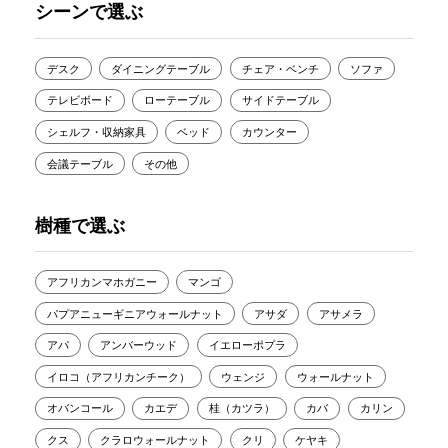
シーンで選ぶ
デスク
ダイニングテーブル
チェア・ベンチ
ソファ
テレビボード
ローテーブル
サイドテーブル
シェルフ・収納家具
ベッド
カウンター
会議テーブル
その他
樹種で選ぶ
アフリカンマホガニー
マンゴ
パプアニューギニアウォールナット
アサダ
アサメラ
アパ
アンバーウッド
イエローポプラ
イロコ（アフリカンチーク）
ウェンジ
ウォールナット
オバンコール
カエデ
桂（カツラ）
カバ
カリン
クス
クラロウォールナット
クリ
ケヤキ