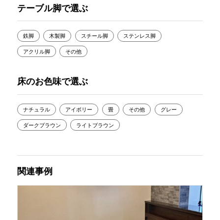
テーブル脚で選ぶ
鉄脚
木製脚
スチール脚
ステンレス脚
アクリル脚
その他
床のお色味で選ぶ
ナチュラル
アイボリー
畳
その他
グレー
ダークブラウン
ライトブラウン
関連事例