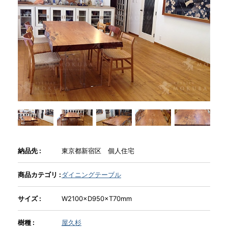
商品情報
直営店
イベント
WEBカタログ
全商品一覧
納品先 :
東京都新宿区 個人住宅
商品カテゴリ :
ダイニングテーブル
新入荷情報
サイズ :
W2100×D950×T70mm
納品事例
樹種 :
屋久杉