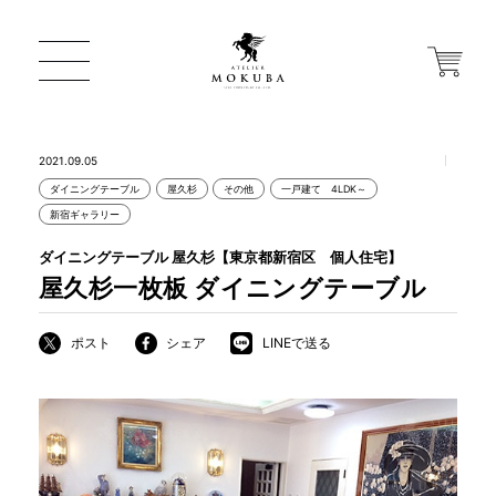
2021.09.05
ダイニングテーブル
屋久杉
その他
一戸建て 4LDK～
ONLINE STORE
新宿ギャラリー
ダイニングテーブル 屋久杉【東京都新宿区 個人住宅】
店舗から探す
屋久杉一枚板 ダイニングテーブル
ポスト
シェア
LINEで送る
一枚板 ATELIER MOKUBA HOME
MOKUBA について