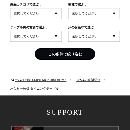
商品カテゴリで選ぶ :
樹種で選ぶ :
テーブル脚の材質で選ぶ :
床のお色味で選ぶ :
この条件で絞り込む
home
一枚板のATELIER MOKUBA HOME
1枚板の事例紹介
屋久杉一枚板 ダイニングテーブル
SUPPORT