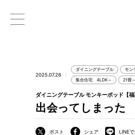
ダイニングテーブル
モン
2025.07.28
一枚板 ATELIER MOKUBA HOME
直
集合住宅 4LDK～
21畳
MOKUBA について
ダイニングテーブル モンキーポッド【福
出会ってしまった
ブランドコンセプト
製造工程
職人の技能・技巧
ポスト
シェア
LINE
加工技術