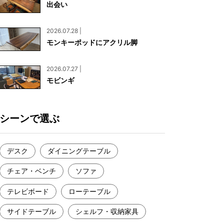
出会い
お見積もり
工務店様・設計会社様向けお問い合わせ
2026.07.28 |
一枚板買い取りに関して
モンキーポッドにアクリル脚
2026.07.27 |
モビンギ
シーンで選ぶ
デスク
ダイニングテーブル
チェア・ベンチ
ソファ
テレビボード
ローテーブル
サイドテーブル
シェルフ・収納家具