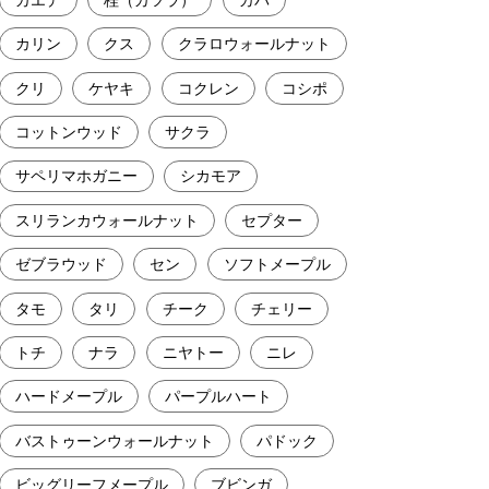
カリン
クス
クラロウォールナット
クリ
ケヤキ
コクレン
コシポ
コットンウッド
サクラ
サペリマホガニー
シカモア
スリランカウォールナット
セプター
ゼブラウッド
セン
ソフトメープル
タモ
タリ
チーク
チェリー
トチ
ナラ
ニヤトー
ニレ
ハードメープル
パープルハート
バストゥーンウォールナット
パドック
ビッグリーフメープル
ブビンガ