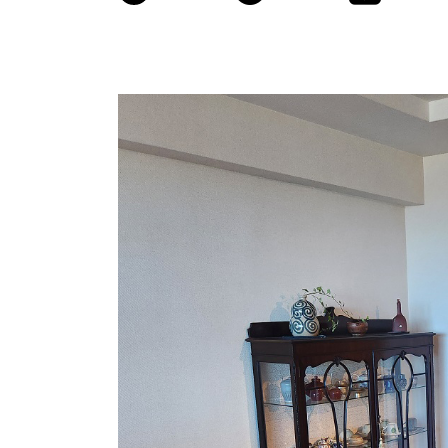
商品情報
ATELIER MOKUBAの一枚板テーブル
ATELIER MOKUBAの一枚板×異素材
特別なダイニングチェア
一枚板用のテーブル脚
樹種紹介
コーディネート集
メンテナンス方法