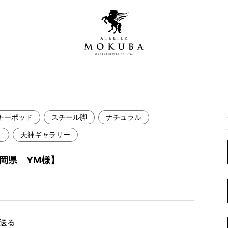
キーポッド
スチール脚
ナチュラル
営店
全商品一覧
～
天神ギャラリー
青山プレミアムギャラリー
新入荷情報
岡県 YM様】
新宿ギャラリー
レジンギャラリー
納品事例
吉祥寺ギャラリー
【アウトレット取扱店】
納品事例（住宅・インテ
横浜ギャラリー
で送る
納品事例（店舗・オフィ