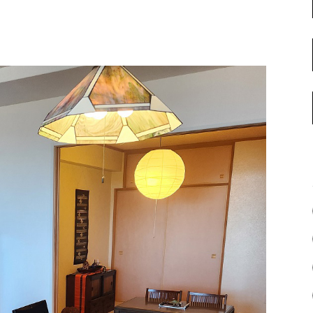
名古屋ギャラリー
お客様の声
大阪梅田ギャラリー
コーディネート集
アウトレット神戸店
大川ギャラリー【本店】
INFORMATION
天神ギャラリー
NEWS
公式オンラインストア
EVENT
BLOG
WEBカタログ
メディア美術協力実績