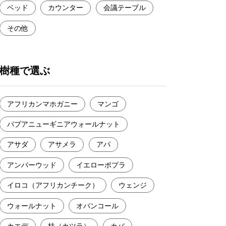
ベッド
カウンター
会議テーブル
その他
樹種で選ぶ
アフリカンマホガニー
マンゴ
パプアニューギニアウォールナット
アサダ
アサメラ
アパ
アンバーウッド
イエローポプラ
イロコ（アフリカンチーク）
ウェンジ
ウォールナット
オバンコール
カエデ
桂（カツラ）
カバ