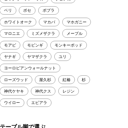
ベリ
ボセ
ポプラ
ホワイトオーク
マカバ
マホガニー
マロニエ
ミズメザクラ
メープル
モアビ
モビンギ
モンキーポッド
ヤナギ
ヤマザクラ
ユリ
ヨーロピアンウォールナット
ローズウッド
屋久杉
紅椿
杉
神代ケヤキ
神代クス
レジン
ウイロー
エビアラ
テーブル脚で選ぶ