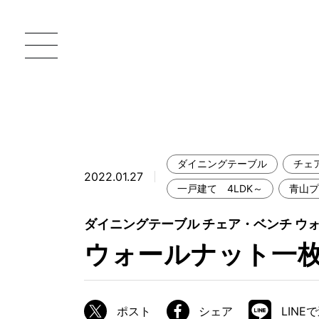
ダイニングテーブル
チェ
2022.01.27
一枚板 ATELIER MOKUBA HOME
直
一戸建て 4LDK～
青山プ
MOKUBA について
ダイニングテーブル チェア・ベンチ ウ
ウォールナット一
ブランドコンセプト
製造工程
職人の技能・技巧
ポスト
シェア
LINE
加工技術