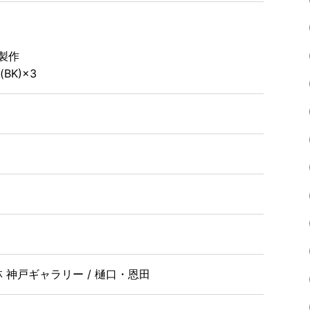
て製作
(BK)×3
 神戸ギャラリー / 樋口・恩田