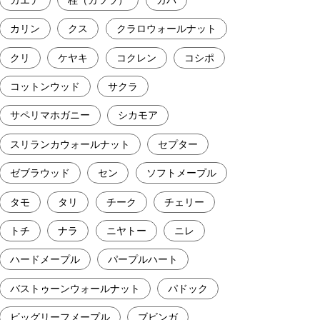
カリン
クス
クラロウォールナット
クリ
ケヤキ
コクレン
コシポ
コットンウッド
サクラ
サペリマホガニー
シカモア
スリランカウォールナット
セプター
ゼブラウッド
セン
ソフトメープル
タモ
タリ
チーク
チェリー
トチ
ナラ
ニヤトー
ニレ
ハードメープル
パープルハート
バストゥーンウォールナット
パドック
ビッグリーフメープル
ブビンガ