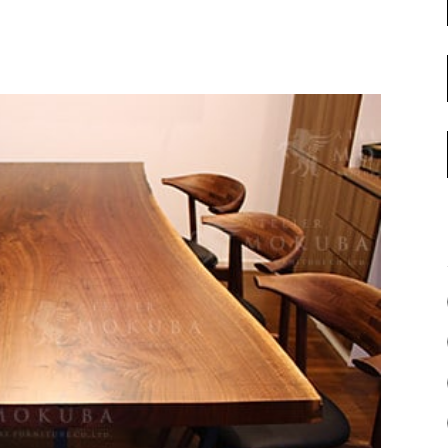
名古屋ギャラリー
お客様の声
大阪梅田ギャラリー
コーディネート集
アウトレット神戸店
大川ギャラリー【本店】
INFORMATION
天神ギャラリー
NEWS
公式オンラインストア
EVENT
BLOG
WEBカタログ
メディア美術協力実績