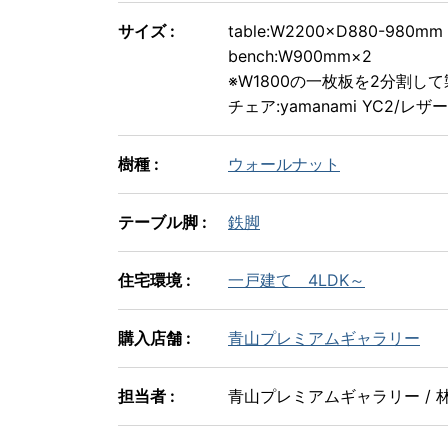
サイズ :
table:W2200×D880-980mm
bench:W900mm×2
※W1800の一枚板を2分割し
チェア:yamanami YC2/レザー
樹種 :
ウォールナット
テーブル脚 :
鉄脚
住宅環境 :
一戸建て 4LDK～
購入店舗 :
青山プレミアムギャラリー
担当者 :
青山プレミアムギャラリー / 林