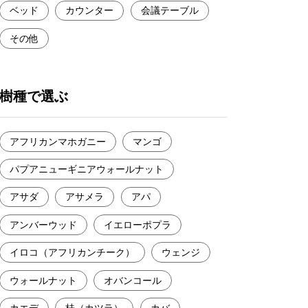
ベッド
カウンター
会議テーブル
その他
樹種で選ぶ
アフリカンマホガニー
マンゴ
パプアニューギニアウォールナット
アサダ
アサメラ
アパ
アンバーウッド
イエローポプラ
イロコ（アフリカンチーク）
ウェンジ
ウォールナット
オバンコール
カエデ
桂（カツラ）
カバ