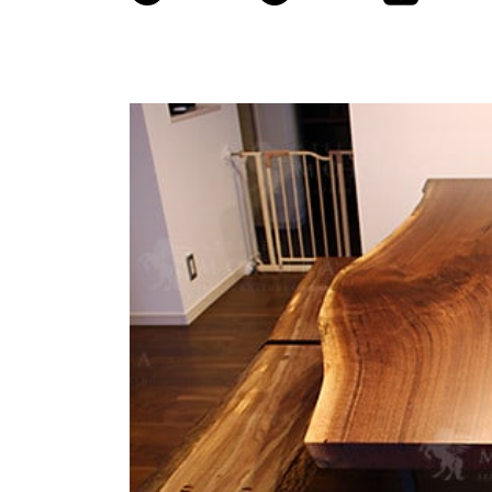
商品情報
ATELIER MOKUBAの一枚板テーブル
ATELIER MOKUBAの一枚板×異素材
特別なダイニングチェア
一枚板用のテーブル脚
樹種紹介
コーディネート集
メンテナンス方法