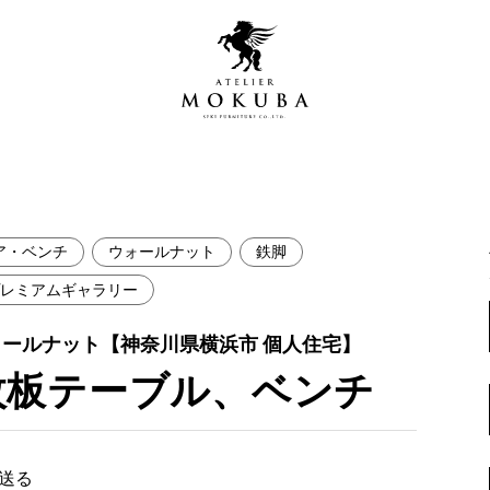
ア・ベンチ
ウォールナット
鉄脚
営店
全商品一覧
レミアムギャラリー
青山プレミアムギャラリー
新入荷情報
ォールナット【神奈川県横浜市 個人住宅】
新宿ギャラリー
枚板テーブル、ベンチ
レジンギャラリー
納品事例
吉祥寺ギャラリー
【アウトレット取扱店】
納品事例（住宅・インテ
横浜ギャラリー
で送る
納品事例（店舗・オフィ