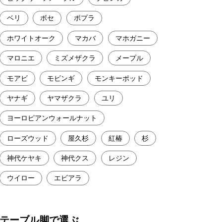
ベリ
ボセ
ポプラ
ホワイトオーク
マカバ
マホガニー
マロニエ
ミズメザクラ
メープル
モアビ
モビンギ
モンキーポッド
ヤナギ
ヤマザクラ
ユリ
ヨーロピアンウォールナット
ローズウッド
屋久杉
紅椿
杉
神代ケヤキ
神代クス
レジン
ウイロー
エビアラ
テーブル脚で選ぶ