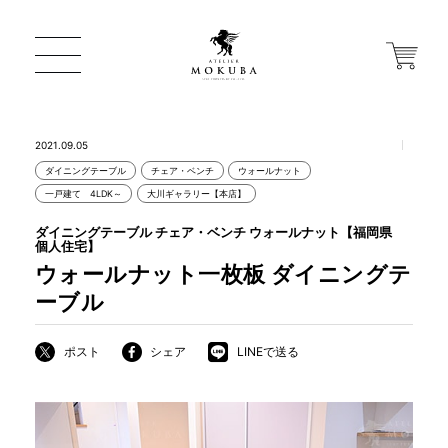
2021.09.05
ダイニングテーブル
チェア・ベンチ
ウォールナット
ONLINE STORE
一戸建て 4LDK～
大川ギャラリー【本店】
ダイニングテーブル チェア・ベンチ ウォールナット【福岡県
個人住宅】
店舗から探す
ウォールナット一枚板 ダイニングテ
ーブル
一枚板 ATELIER MOKUBA HOME
ポスト
シェア
LINEで送る
MOKUBA について