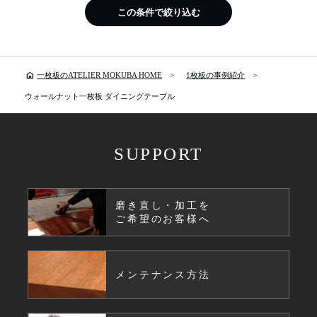
この条件で絞り込む
home
一枚板のATELIER MOKUBA HOME
1枚板の事例紹介
ウォールナット一枚板 ダイニングテーブル
SUPPORT
磨き直し・加工を
ご希望のお客様へ
メンテナンス方法