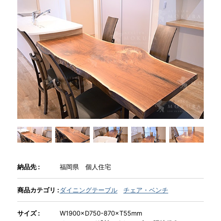
商品情報
直営店
イベント
WEBカタログ
全商品一覧
納品先 :
福岡県 個人住宅
新入荷情報
商品カテゴリ :
ダイニングテーブル
チェア・ベンチ
サイズ :
W1900×D750-870×T55mm
納品事例