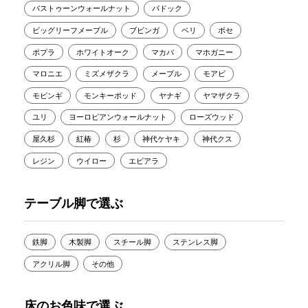
バストゥーンウォールナット
パドック
ビッグリーフメープル
ブビンガ
ベリ
ボセ
ポプラ
ホワイトオーク
マカバ
マホガニー
マロニエ
ミズメザクラ
メープル
モアビ
モビンギ
モンキーポッド
ヤナギ
ヤマザクラ
ユリ
ヨーロピアンウォールナット
ローズウッド
屋久杉
紅椿
杉
神代ケヤキ
神代クス
レジン
ウイロー
エビアラ
テーブル脚で選ぶ
鉄脚
木製脚
スチール脚
ステンレス脚
アクリル脚
その他
床のお色味で選ぶ