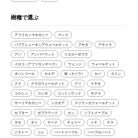
樹種で選ぶ
アフリカンマホガニー
マンゴ
パプアニューギニアウォールナット
アサダ
アサメラ
アパ
アンバーウッド
イエローポプラ
イロコ（アフリカンチーク）
ウェンジ
ウォールナット
オバンコール
カエデ
桂（カツラ）
カバ
カリン
クス
クラロウォールナット
クリ
ケヤキ
コクレン
コシポ
コットンウッド
サクラ
サペリマホガニー
シカモア
スリランカウォールナット
セプター
ゼブラウッド
セン
ソフトメープル
タモ
タリ
チーク
チェリー
トチ
ナラ
ニヤトー
ニレ
ハードメープル
パープルハート