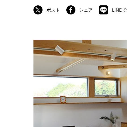
ポスト
シェア
LINE
商品情報
ATELIER MOKUBAの一枚板テーブル
ATELIER MOKUBAの一枚板×異素材
特別なダイニングチェア
一枚板用のテーブル脚
樹種紹介
コーディネート集
メンテナンス方法