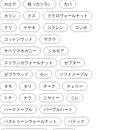
カエデ
桂（カツラ）
カバ
カリン
クス
クラロウォールナット
クリ
ケヤキ
コクレン
コシポ
コットンウッド
サクラ
サペリマホガニー
シカモア
スリランカウォールナット
セプター
ゼブラウッド
セン
ソフトメープル
タモ
タリ
チーク
チェリー
トチ
ナラ
ニヤトー
ニレ
ハードメープル
パープルハート
バストゥーンウォールナット
パドック