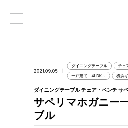
ダイニングテーブル
チェ
2021.09.05
一枚板 ATELIER MOKUBA HOME
直
一戸建て 4LDK～
横浜
MOKUBA について
ダイニングテーブル チェア・ベンチ サ
サペリマホガニー一
ブランドコンセプト
製造工程
ブル
職人の技能・技巧
加工技術