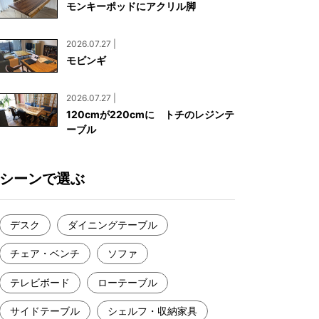
モンキーポッドにアクリル脚
お見積もり
工務店様・設計会社様向けお問い合わせ
2026.07.27 |
一枚板買い取りに関して
モビンギ
2026.07.27 |
120cmが220cmに トチのレジンテ
ーブル
シーンで選ぶ
デスク
ダイニングテーブル
チェア・ベンチ
ソファ
テレビボード
ローテーブル
サイドテーブル
シェルフ・収納家具