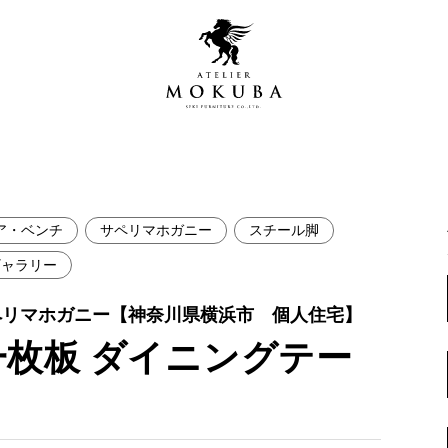
ア・ベンチ
サペリマホガニー
スチール脚
営店
全商品一覧
ギャラリー
青山プレミアムギャラリー
新入荷情報
ペリマホガニー【神奈川県横浜市 個人住宅】
新宿ギャラリー
枚板 ダイニングテー
レジンギャラリー
納品事例
吉祥寺ギャラリー
【アウトレット取扱店】
納品事例（住宅・インテ
横浜ギャラリー
納品事例（店舗・オフィ