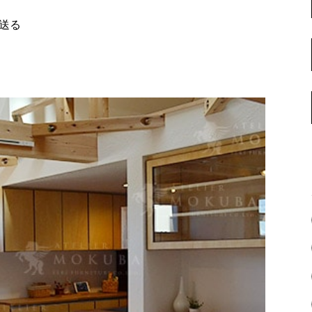
名古屋ギャラリー
お客様の声
で送る
大阪梅田ギャラリー
コーディネート集
アウトレット神戸店
大川ギャラリー【本店】
INFORMATION
天神ギャラリー
NEWS
公式オンラインストア
EVENT
BLOG
WEBカタログ
メディア美術協力実績