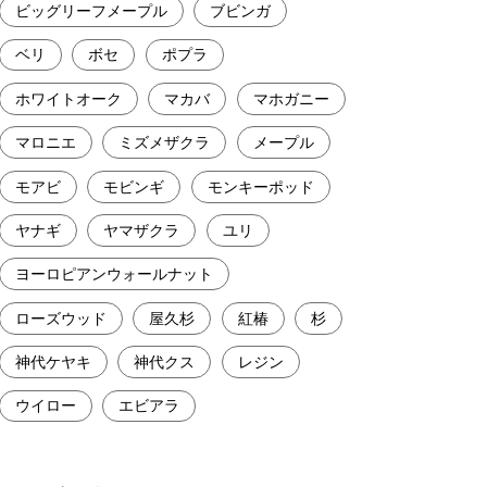
ビッグリーフメープル
ブビンガ
ベリ
ボセ
ポプラ
ホワイトオーク
マカバ
マホガニー
マロニエ
ミズメザクラ
メープル
モアビ
モビンギ
モンキーポッド
ヤナギ
ヤマザクラ
ユリ
ヨーロピアンウォールナット
ローズウッド
屋久杉
紅椿
杉
神代ケヤキ
神代クス
レジン
ウイロー
エビアラ