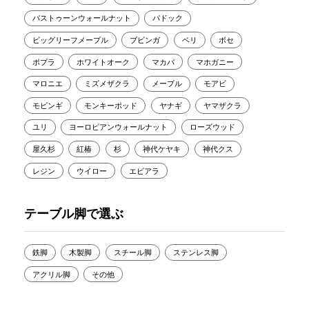
バストゥーンウォールナット
パドック
ビッグリーフメープル
ブビンガ
ベリ
ボセ
ポプラ
ホワイトオーク
マカバ
マホガニー
マロニエ
ミズメザクラ
メープル
モアビ
モビンギ
モンキーポッド
ヤナギ
ヤマザクラ
ユリ
ヨーロピアンウォールナット
ローズウッド
屋久杉
紅椿
杉
神代ケヤキ
神代クス
レジン
ウイロー
エビアラ
テーブル脚で選ぶ
鉄脚
木製脚
スチール脚
ステンレス脚
アクリル脚
その他