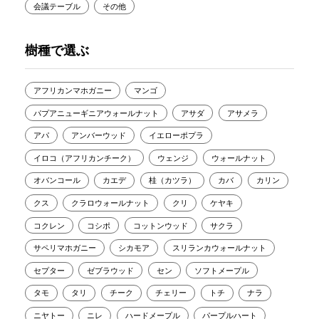
会議テーブル
その他
樹種で選ぶ
アフリカンマホガニー
マンゴ
パプアニューギニアウォールナット
アサダ
アサメラ
アパ
アンバーウッド
イエローポプラ
イロコ（アフリカンチーク）
ウェンジ
ウォールナット
オバンコール
カエデ
桂（カツラ）
カバ
カリン
クス
クラロウォールナット
クリ
ケヤキ
コクレン
コシポ
コットンウッド
サクラ
サペリマホガニー
シカモア
スリランカウォールナット
セプター
ゼブラウッド
セン
ソフトメープル
タモ
タリ
チーク
チェリー
トチ
ナラ
ニヤトー
ニレ
ハードメープル
パープルハート