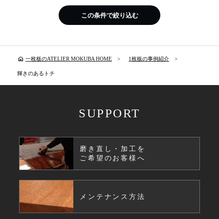
この条件で絞り込む
home
一枚板のATELIER MOKUBA HOME
1枚板の事例紹介
輝きのあるトチ
SUPPORT
磨き直し・加工を
ご希望のお客様へ
メンテナンス方法