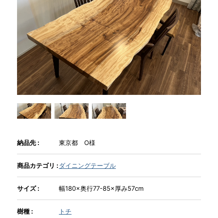
商品情報
直営店
イベント
WEBカタログ
納品先 :
東京都 O様
全商品一覧
商品カテゴリ :
ダイニングテーブル
新入荷情報
サイズ :
幅180×奥行77-85×厚み57cm
納品事例
樹種 :
トチ