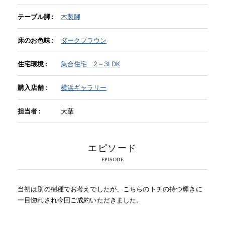
テーブル脚 :
木製脚
INFORMATION
床のお色味 :
ダークブラウン
MOKUBA CHANNEL
住宅環境 :
集合住宅 2～3LDK
購入店舗 :
横浜ギャラリー
よくあるご質問
担当者 :
大葉
お問い合わせ
エピソード
当初は別の樹種でお考えでしたが、こちらのトチの持つ輝きに
一目惚れされ今回ご成約いただきました。