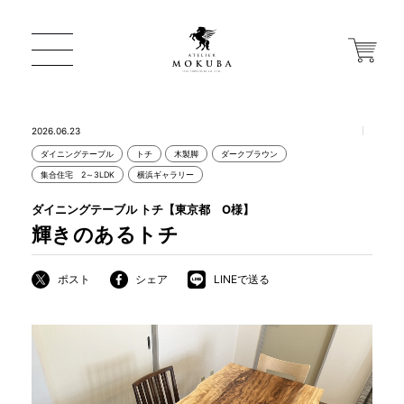
2026.06.23
ダイニングテーブル
トチ
木製脚
ダークブラウン
ONLINE STORE
集合住宅 2～3LDK
横浜ギャラリー
ダイニングテーブル トチ【東京都 O様】
店舗から探す
輝きのあるトチ
ポスト
シェア
LINEで送る
一枚板 ATELIER MOKUBA HOME
MOKUBA について