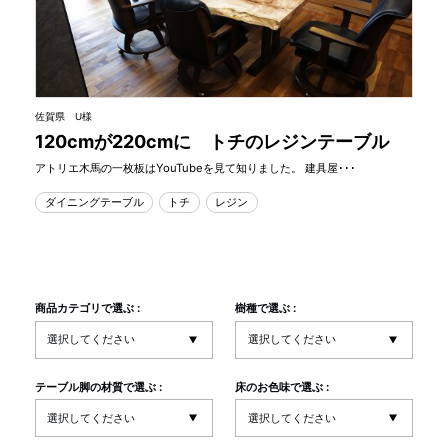
佐賀県 U様
120cmが220cmに トチのレジンテーブル
アトリエ木馬の一枚板はYouTubeを見て知りました。 建具屋･･･
ダイニングテーブル
トチ
レジン
商品カテゴリで選ぶ :
樹種で選ぶ :
テーブル脚の材質で選ぶ :
床のお色味で選ぶ :