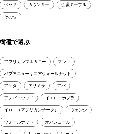
ベッド
カウンター
会議テーブル
その他
樹種で選ぶ
アフリカンマホガニー
マンゴ
パプアニューギニアウォールナット
アサダ
アサメラ
アパ
アンバーウッド
イエローポプラ
イロコ（アフリカンチーク）
ウェンジ
ウォールナット
オバンコール
カエデ
桂（カツラ）
カバ