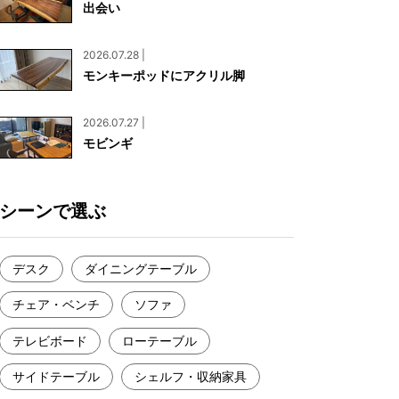
出会い
お見積もり
工務店様・設計会社様向けお問い合わせ
2026.07.28 |
一枚板買い取りに関して
モンキーポッドにアクリル脚
2026.07.27 |
モビンギ
シーンで選ぶ
デスク
ダイニングテーブル
チェア・ベンチ
ソファ
テレビボード
ローテーブル
サイドテーブル
シェルフ・収納家具