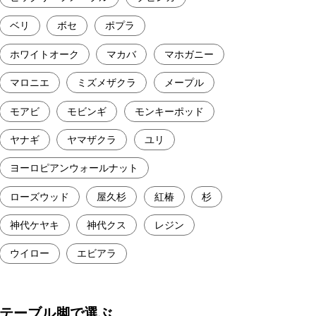
ベリ
ボセ
ポプラ
ホワイトオーク
マカバ
マホガニー
マロニエ
ミズメザクラ
メープル
モアビ
モビンギ
モンキーポッド
ヤナギ
ヤマザクラ
ユリ
ヨーロピアンウォールナット
ローズウッド
屋久杉
紅椿
杉
神代ケヤキ
神代クス
レジン
ウイロー
エビアラ
テーブル脚で選ぶ