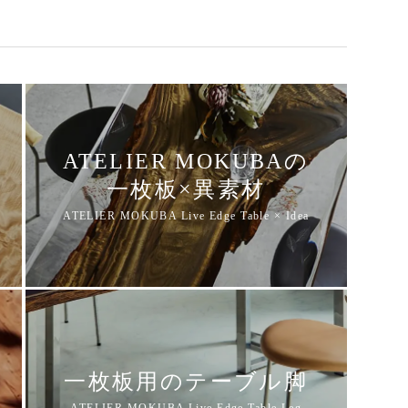
ATELIER MOKUBAの
一枚板×異素材
一枚板用のテーブル脚