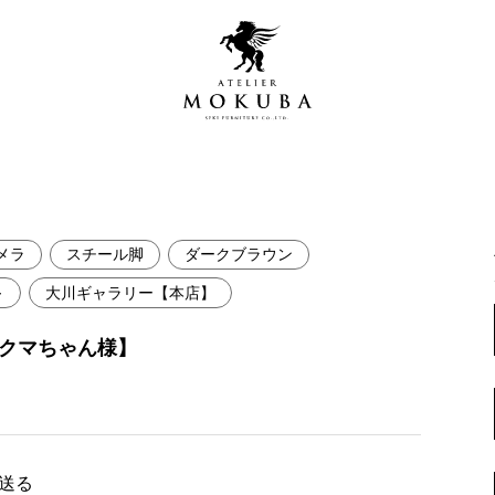
メラ
スチール脚
ダークブラウン
営店
全商品一覧
～
大川ギャラリー【本店】
青山プレミアムギャラリー
新入荷情報
 クマちゃん様】
新宿ギャラリー
レジンギャラリー
納品事例
吉祥寺ギャラリー
【アウトレット取扱店】
納品事例（住宅・インテ
横浜ギャラリー
で送る
納品事例（店舗・オフィ