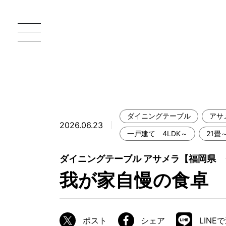
ダイニングテーブル
アサ
2026.06.23
一枚板 ATELIER MOKUBA HOME
直
一戸建て 4LDK～
21畳
MOKUBA について
ダイニングテーブル アサメラ【福岡県
我が家自慢の食卓
ブランドコンセプト
製造工程
職人の技能・技巧
ポスト
シェア
LINE
加工技術