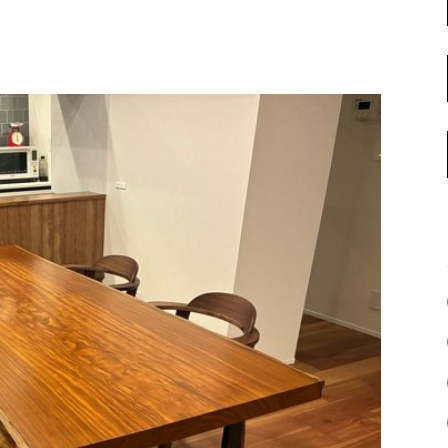
名古屋ギャラリー
お客様の声
大阪梅田ギャラリー
コーディネート集
アウトレット神戸店
大川ギャラリー【本店】
INFORMATION
天神ギャラリー
NEWS
公式オンラインストア
EVENT
BLOG
WEBカタログ
メディア美術協力実績