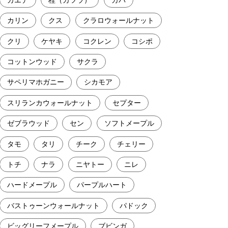
カリン
クス
クラロウォールナット
クリ
ケヤキ
コクレン
コシポ
コットンウッド
サクラ
サペリマホガニー
シカモア
スリランカウォールナット
セプター
ゼブラウッド
セン
ソフトメープル
タモ
タリ
チーク
チェリー
トチ
ナラ
ニヤトー
ニレ
ハードメープル
パープルハート
バストゥーンウォールナット
パドック
ビッグリーフメープル
ブビンガ