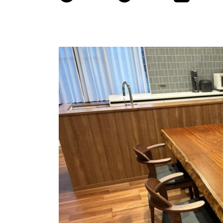
商品情報
ATELIER MOKUBAの一枚板テーブル
ATELIER MOKUBAの一枚板×異素材
特別なダイニングチェア
一枚板用のテーブル脚
樹種紹介
コーディネート集
メンテナンス方法