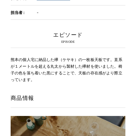
担当者 :
-
INFORMATION
エピソード
MOKUBA CHANNEL
よくあるご質問
熊本の個人宅に納品した欅（ケヤキ）の一枚板天板です。直系
が１メートルを超える丸太から製材した欅材を使いました。椅
子の色を落ち着いた黒にすることで、天板の存在感がより際立
お問い合わせ
っています。
商品情報