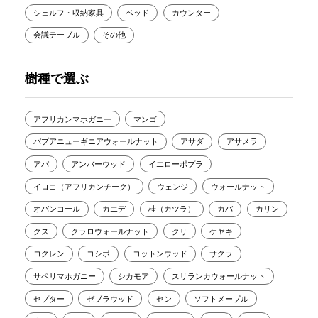
シェルフ・収納家具
ベッド
カウンター
会議テーブル
その他
樹種で選ぶ
アフリカンマホガニー
マンゴ
パプアニューギニアウォールナット
アサダ
アサメラ
アパ
アンバーウッド
イエローポプラ
イロコ（アフリカンチーク）
ウェンジ
ウォールナット
オバンコール
カエデ
桂（カツラ）
カバ
カリン
クス
クラロウォールナット
クリ
ケヤキ
コクレン
コシポ
コットンウッド
サクラ
サペリマホガニー
シカモア
スリランカウォールナット
セプター
ゼブラウッド
セン
ソフトメープル