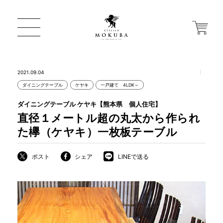
2021.09.04
ダイニングテーブル
ケヤキ
一戸建て 4LDK～
ONLINE STORE
ダイニングテーブル ケヤキ【熊本県 個人住宅】
直径１メートル超の丸太から作られ
店舗から探す
た欅（ケヤキ）一枚板テーブル
ポスト
シェア
LINEで送る
一枚板 ATELIER MOKUBA HOME
MOKUBA について