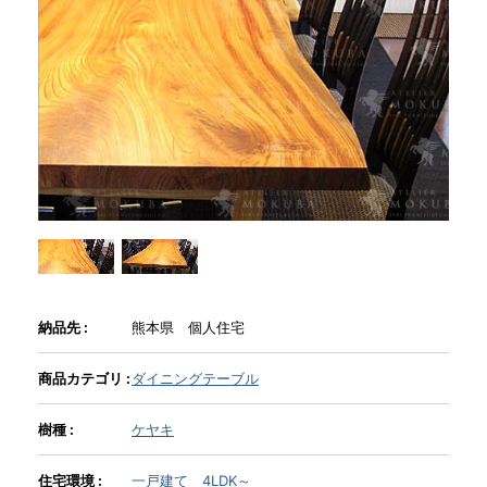
商品情報
直営店
イベント
WEBカタログ
全商品一覧
納品先 :
熊本県 個人住宅
商品カテゴリ :
ダイニングテーブル
新入荷情報
樹種 :
ケヤキ
納品事例
住宅環境 :
一戸建て 4LDK～