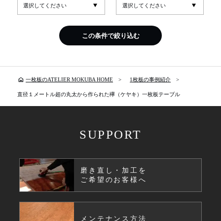
この条件で絞り込む
home
一枚板のATELIER MOKUBA HOME
1枚板の事例紹介
直径１メートル超の丸太から作られた欅（ケヤキ）一枚板テーブル
SUPPORT
磨き直し・加工を
ご希望のお客様へ
メンテナンス方法