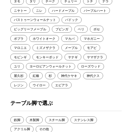
タモ
タリ
チーク
チェリー
トチ
ナラ
ニヤトー
ニレ
ハードメープル
パープルハート
バストゥーンウォールナット
パドック
ビッグリーフメープル
ブビンガ
ベリ
ボセ
ポプラ
ホワイトオーク
マカバ
マホガニー
マロニエ
ミズメザクラ
メープル
モアビ
モビンギ
モンキーポッド
ヤナギ
ヤマザクラ
ユリ
ヨーロピアンウォールナット
ローズウッド
屋久杉
紅椿
杉
神代ケヤキ
神代クス
レジン
ウイロー
エビアラ
テーブル脚で選ぶ
鉄脚
木製脚
スチール脚
ステンレス脚
アクリル脚
その他