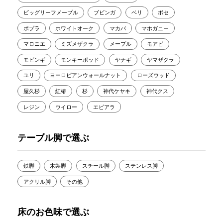
ビッグリーフメープル
ブビンガ
ベリ
ボセ
ポプラ
ホワイトオーク
マカバ
マホガニー
マロニエ
ミズメザクラ
メープル
モアビ
モビンギ
モンキーポッド
ヤナギ
ヤマザクラ
ユリ
ヨーロピアンウォールナット
ローズウッド
屋久杉
紅椿
杉
神代ケヤキ
神代クス
レジン
ウイロー
エビアラ
テーブル脚で選ぶ
鉄脚
木製脚
スチール脚
ステンレス脚
アクリル脚
その他
床のお色味で選ぶ