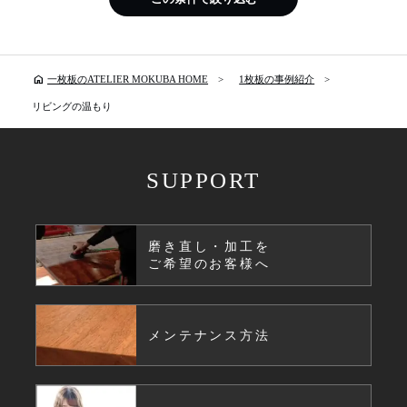
home
一枚板のATELIER MOKUBA HOME
1枚板の事例紹介
リビングの温もり
SUPPORT
磨き直し・加工を
ご希望のお客様へ
メンテナンス方法