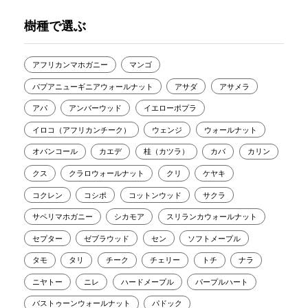
樹種で選ぶ
アフリカンマホガニー
マンゴ
パプアニューギニアウォールナット
アサダ
アサメラ
アパ
アンバーウッド
イエローポプラ
イロコ（アフリカンチーク）
ウェンジ
ウォールナット
オバンコール
カエデ
桂（カツラ）
カバ
カリン
クス
クラロウォールナット
クリ
ケヤキ
コクレン
コシポ
コットンウッド
サクラ
サペリマホガニー
シカモア
スリランカウォールナット
セプター
ゼブラウッド
セン
ソフトメープル
タモ
タリ
チーク
チェリー
トチ
ナラ
ニヤトー
ニレ
ハードメープル
パープルハート
バストゥーンウォールナット
パドック