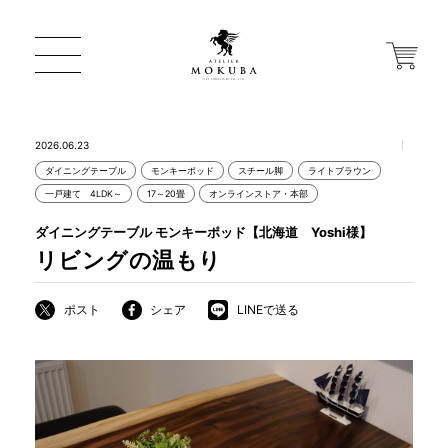
2026.06.23
ダイニングテーブル
モンキーポッド
スチール脚
ライトブラウン
ONLINE STORE
一戸建て 4LDK～
17～20畳
オンラインストア・本部
ダイニングテーブル モンキーポッド【北海道 Yoshi様】
店舗から探す
リビングの温もり
ポスト
シェア
LINEで送る
一枚板 ATELIER MOKUBA HOME
MOKUBA について