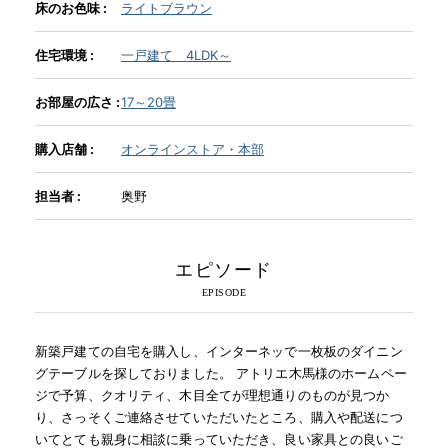
床のお色味 :
ライトブラウン
INFORMATION
住宅環境 :
一戸建て 4LDK～
お部屋の広さ :
17～20畳
MOKUBA CHANNEL
購入店舗 :
オンラインストア・本部
よくあるご質問
担当者 :
奥野
お問い合わせ
エピソード
新築戸建ての自宅を購入し、インターネッで一枚板のダイニン
グテーブルを探しておりました。 アトリエ木馬様のホームペー
ジで予算、クオリティ、木目全てが理想通りのものが見つか
り、さっそくご連絡させていただいたところ、購入や配送につ
いてとても親身に相談に乗っていただき、良い家具との良いご