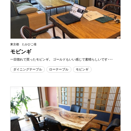
東京都 たかひこ様
モビンギ
一目惚れで買ったモビンギ。 ゴールドもいい感じで素晴らしいです･･･
ダイニングテーブル
ローテーブル
モビンギ