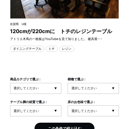
佐賀県 U様
120cmが220cmに トチのレジンテーブル
アトリエ木馬の一枚板はYouTubeを見て知りました。 建具屋･･･
ダイニングテーブル
トチ
レジン
商品カテゴリで選ぶ :
樹種で選ぶ :
テーブル脚の材質で選ぶ :
床のお色味で選ぶ :
この条件で絞り込む