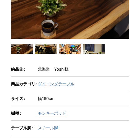
商品情報
直営店
イベント
納品先 :
北海道 Yoshi様
WEBカタログ
商品カテゴリ :
ダイニングテーブル
全商品一覧
サイズ :
幅160cm
樹種 :
モンキーポッド
新入荷情報
テーブル脚 :
スチール脚
納品事例