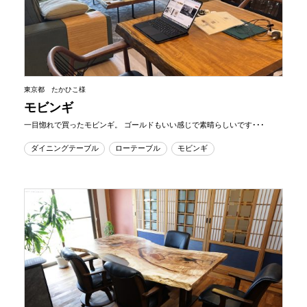
東京都 たかひこ様
モビンギ
一目惚れで買ったモビンギ。 ゴールドもいい感じで素晴らしいです･･･
ダイニングテーブル
ローテーブル
モビンギ