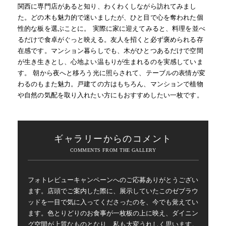
関西に専門店があると知り、わくわくしながら訪れてみまし
た。どの木も魅力的で迷いましたが、ひと目で心を奪われた個
性的な板を選ぶことに。 実際に家に迎えてみると、料理を並べ
るだけで食卓がぐっと映える。友人を招くと必ず褒められる存
在感です。マンション暮らしでも、木がひとつあるだけで空間
が生き生きとし、心地よい温もりが生まれるのを実感していま
す。 朝から夜へと移ろう光に照らされて、テーブルの表情が変
わるのもまた魅力。戸建ての方はもちろん、マンションで植物
や自然の気配を取り入れたい方にもおすすめしたい一枚です。
ギャラリーからのコメント
フォトレビューキャンペーンへのご応募ありがとうござい
ます。店頭でご案内した際に、展示していたこのゼブラウ
ッドを一目で気に入ってくださったのを、今でも覚えてい
ます。色とりどりのお食事が一枚板の上に映え、ダイニン
グ空間が上質なものとなり、私も大変うれしく思います。