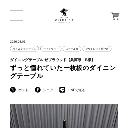
2026.03.03
ダイニングテーブル
ゼブラウッド
スチール脚
アウトレット神戸店
ONLINE STORE
ダイニングテーブル ゼブラウッド【兵庫県 E様】
ずっと憧れていた一枚板のダイニン
店舗から探す
グテーブル
ポスト
シェア
LINEで送る
一枚板 ATELIER MOKUBA HOME
MOKUBA について