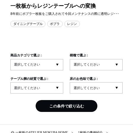
一枚板からレジンテーブルへの変換
8年前にポプラ一枚板をご購入されて今回メンテナンスの際に透明レジ･･･
ダイニングテーブル
ポプラ
レジン
商品カテゴリで選ぶ :
樹種で選ぶ :
テーブル脚の材質で選ぶ :
床のお色味で選ぶ :
この条件で絞り込む
home
一枚板のATELIER MOKUBA HOME
1枚板の事例紹介