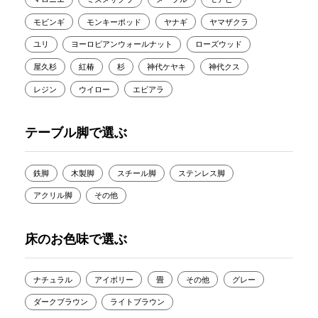
モビンギ
モンキーポッド
ヤナギ
ヤマザクラ
ユリ
ヨーロピアンウォールナット
ローズウッド
屋久杉
紅椿
杉
神代ケヤキ
神代クス
レジン
ウイロー
エビアラ
テーブル脚で選ぶ
鉄脚
木製脚
スチール脚
ステンレス脚
アクリル脚
その他
床のお色味で選ぶ
ナチュラル
アイボリー
畳
その他
グレー
ダークブラウン
ライトブラウン