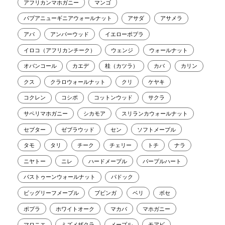
アフリカンマホガニー
マンゴ
パプアニューギニアウォールナット
アサダ
アサメラ
アパ
アンバーウッド
イエローポプラ
イロコ（アフリカンチーク）
ウェンジ
ウォールナット
オバンコール
カエデ
桂（カツラ）
カバ
カリン
クス
クラロウォールナット
クリ
ケヤキ
コクレン
コシポ
コットンウッド
サクラ
サペリマホガニー
シカモア
スリランカウォールナット
セプター
ゼブラウッド
セン
ソフトメープル
タモ
タリ
チーク
チェリー
トチ
ナラ
ニヤトー
ニレ
ハードメープル
パープルハート
バストゥーンウォールナット
パドック
ビッグリーフメープル
ブビンガ
ベリ
ボセ
ポプラ
ホワイトオーク
マカバ
マホガニー
マロニエ
ミズメザクラ
メープル
モアビ