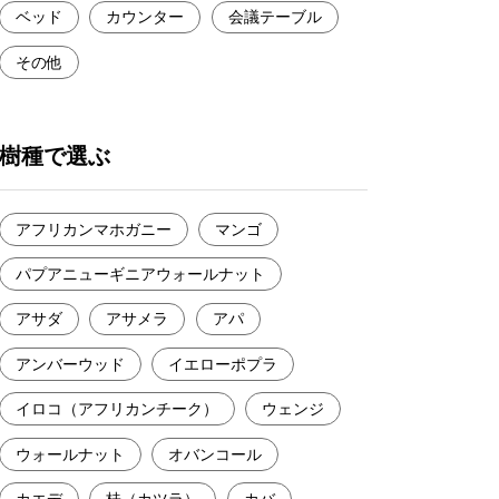
ベッド
カウンター
会議テーブル
その他
樹種で選ぶ
アフリカンマホガニー
マンゴ
パプアニューギニアウォールナット
アサダ
アサメラ
アパ
アンバーウッド
イエローポプラ
イロコ（アフリカンチーク）
ウェンジ
ウォールナット
オバンコール
カエデ
桂（カツラ）
カバ