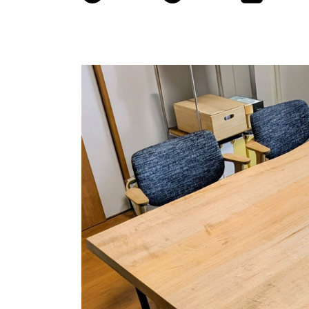
商品情報
ATELIER MOKUBAの一枚板テーブル
ATELIER MOKUBAの一枚板×異素材
特別なダイニングチェア
一枚板用のテーブル脚
樹種紹介
コーディネート集
メンテナンス方法