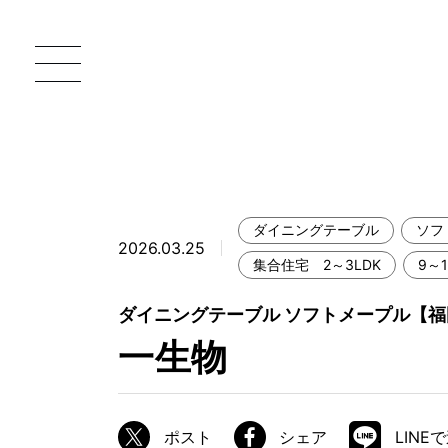
ダイニングテーブル
ソフ
2026.03.25
一枚板 ATELIER MOKUBA HOME
直
集合住宅 2～3LDK
9～
MOKUBA について
ダイニングテーブル ソフトメープル【
一生物
ブランドコンセプト
製造工程
職人の技能・技巧
ポスト
シェア
LINE
加工技術