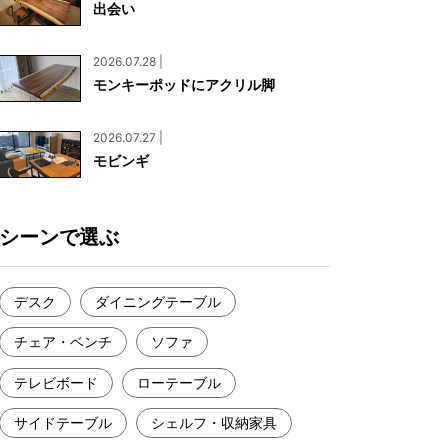
出会い
お見積もり
工務店様・設計会社様向けお問い合わせ
2026.07.28 |
一枚板買い取りに関して
モンキーポッドにアクリル脚
2026.07.27 |
モビンギ
シーンで選ぶ
デスク
ダイニングテーブル
チェア・ベンチ
ソファ
テレビボード
ローテーブル
サイドテーブル
シェルフ・収納家具