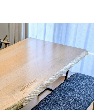
名古屋ギャラリー
お客様の声
大阪梅田ギャラリー
コーディネート集
アウトレット神戸店
大川ギャラリー【本店】
INFORMATION
天神ギャラリー
NEWS
公式オンラインストア
EVENT
BLOG
WEBカタログ
メディア美術協力実績