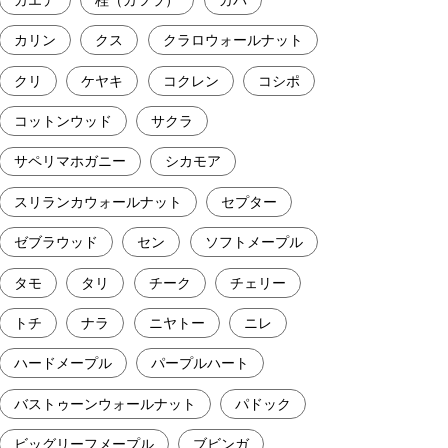
カリン
クス
クラロウォールナット
クリ
ケヤキ
コクレン
コシポ
コットンウッド
サクラ
サペリマホガニー
シカモア
スリランカウォールナット
セプター
ゼブラウッド
セン
ソフトメープル
タモ
タリ
チーク
チェリー
トチ
ナラ
ニヤトー
ニレ
ハードメープル
パープルハート
バストゥーンウォールナット
パドック
ビッグリーフメープル
ブビンガ