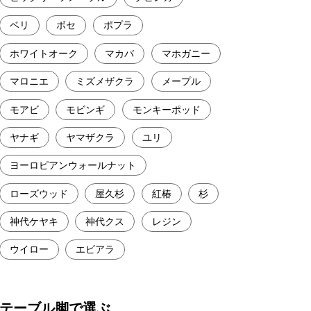
ベリ
ボセ
ポプラ
ホワイトオーク
マカバ
マホガニー
マロニエ
ミズメザクラ
メープル
モアビ
モビンギ
モンキーポッド
ヤナギ
ヤマザクラ
ユリ
ヨーロピアンウォールナット
ローズウッド
屋久杉
紅椿
杉
神代ケヤキ
神代クス
レジン
ウイロー
エビアラ
テーブル脚で選ぶ