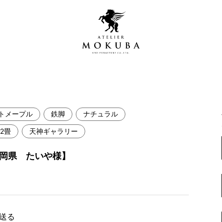
トメープル
鉄脚
ナチュラル
営店
全商品一覧
12畳
天神ギャラリー
青山プレミアムギャラリー
新入荷情報
福岡県 たいや様】
新宿ギャラリー
レジンギャラリー
納品事例
吉祥寺ギャラリー
【アウトレット取扱店】
納品事例（住宅・インテ
横浜ギャラリー
で送る
納品事例（店舗・オフィ