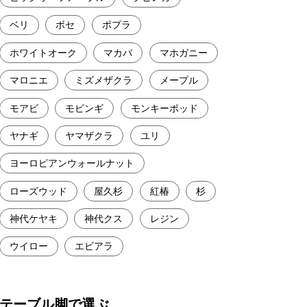
ベリ
ボセ
ポプラ
ホワイトオーク
マカバ
マホガニー
マロニエ
ミズメザクラ
メープル
モアビ
モビンギ
モンキーポッド
ヤナギ
ヤマザクラ
ユリ
ヨーロピアンウォールナット
ローズウッド
屋久杉
紅椿
杉
神代ケヤキ
神代クス
レジン
ウイロー
エビアラ
テーブル脚で選ぶ