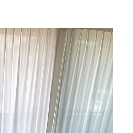
名古屋ギャラリー
お客様の声
大阪梅田ギャラリー
コーディネート集
アウトレット神戸店
大川ギャラリー【本店】
INFORMATION
天神ギャラリー
NEWS
公式オンラインストア
EVENT
BLOG
WEBカタログ
メディア美術協力実績