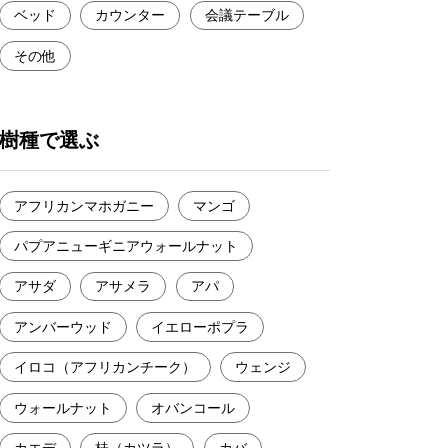
ベッド
カウンター
会議テーブル
その他
樹種で選ぶ
アフリカンマホガニー
マンゴ
パプアニューギニアウォールナット
アサダ
アサメラ
アパ
アンバーウッド
イエローポプラ
イロコ（アフリカンチーク）
ウェンジ
ウォールナット
オバンコール
カエデ
桂（カツラ）
カバ