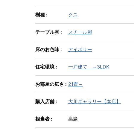
樹種 :
クス
テーブル脚 :
スチール脚
床のお色味 :
アイボリー
住宅環境 :
一戸建て ～3LDK
お部屋の広さ :
21畳～
購入店舗 :
大川ギャラリー【本店】
担当者 :
高島