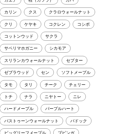
カリン
クス
クラロウォールナット
クリ
ケヤキ
コクレン
コシポ
コットンウッド
サクラ
サペリマホガニー
シカモア
スリランカウォールナット
セプター
ゼブラウッド
セン
ソフトメープル
タモ
タリ
チーク
チェリー
トチ
ナラ
ニヤトー
ニレ
ハードメープル
パープルハート
バストゥーンウォールナット
パドック
ビッグリーフメープル
ブビンガ