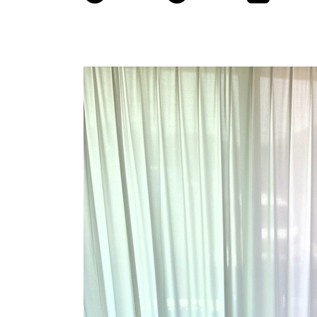
商品情報
ATELIER MOKUBAの一枚板テーブル
ATELIER MOKUBAの一枚板×異素材
特別なダイニングチェア
一枚板用のテーブル脚
樹種紹介
コーディネート集
メンテナンス方法