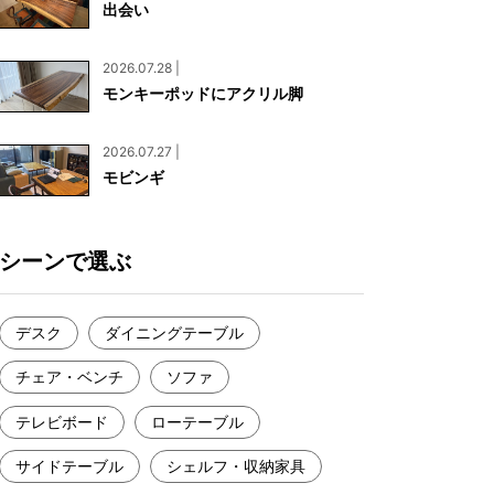
出会い
お見積もり
工務店様・設計会社様向けお問い合わせ
2026.07.28 |
一枚板買い取りに関して
モンキーポッドにアクリル脚
2026.07.27 |
モビンギ
シーンで選ぶ
デスク
ダイニングテーブル
チェア・ベンチ
ソファ
テレビボード
ローテーブル
サイドテーブル
シェルフ・収納家具