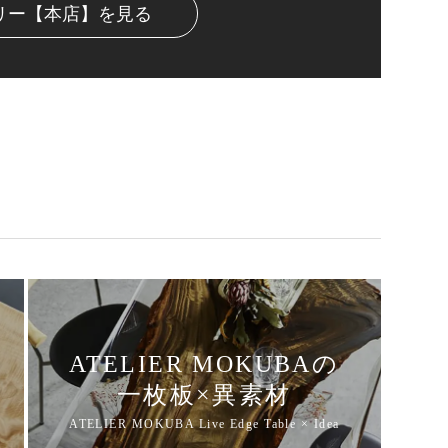
リー【本店】を見る
ATELIER MOKUBAの
一枚板×異素材