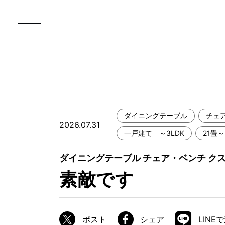
ダイニングテーブル
チェ
2026.07.31
一枚板 ATELIER MOKUBA HOME
直
一戸建て ～3LDK
21畳～
MOKUBA について
ダイニングテーブル チェア・ベンチ ク
素敵です
ブランドコンセプト
製造工程
職人の技能・技巧
ポスト
シェア
LINE
加工技術