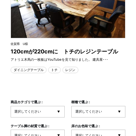
佐賀県 U様
120cmが220cmに トチのレジンテーブル
アトリエ木馬の一枚板はYouTubeを見て知りました。 建具屋･･･
ダイニングテーブル
トチ
レジン
商品カテゴリで選ぶ :
樹種で選ぶ :
テーブル脚の材質で選ぶ :
床のお色味で選ぶ :