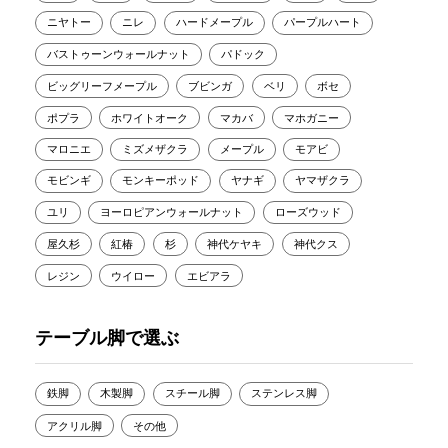
ニヤトー
ニレ
ハードメープル
パープルハート
バストゥーンウォールナット
パドック
ビッグリーフメープル
ブビンガ
ベリ
ボセ
ポプラ
ホワイトオーク
マカバ
マホガニー
マロニエ
ミズメザクラ
メープル
モアビ
モビンギ
モンキーポッド
ヤナギ
ヤマザクラ
ユリ
ヨーロピアンウォールナット
ローズウッド
屋久杉
紅椿
杉
神代ケヤキ
神代クス
レジン
ウイロー
エビアラ
テーブル脚で選ぶ
鉄脚
木製脚
スチール脚
ステンレス脚
アクリル脚
その他