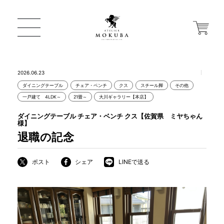
2026.06.23
ダイニングテーブル
チェア・ベンチ
クス
スチール脚
その他
ONLINE STORE
一戸建て 4LDK～
21畳～
大川ギャラリー【本店】
ダイニングテーブル チェア・ベンチ クス【佐賀県 ミヤちゃん
様】
店舗から探す
退職の記念
ポスト
シェア
LINEで送る
一枚板 ATELIER MOKUBA HOME
MOKUBA について