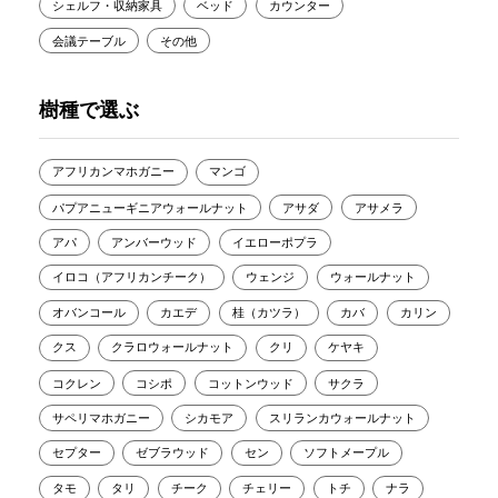
シェルフ・収納家具
ベッド
カウンター
会議テーブル
その他
樹種で選ぶ
アフリカンマホガニー
マンゴ
パプアニューギニアウォールナット
アサダ
アサメラ
アパ
アンバーウッド
イエローポプラ
イロコ（アフリカンチーク）
ウェンジ
ウォールナット
オバンコール
カエデ
桂（カツラ）
カバ
カリン
クス
クラロウォールナット
クリ
ケヤキ
コクレン
コシポ
コットンウッド
サクラ
サペリマホガニー
シカモア
スリランカウォールナット
セプター
ゼブラウッド
セン
ソフトメープル
タモ
タリ
チーク
チェリー
トチ
ナラ