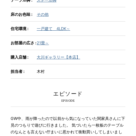
床のお色味 :
その他
INFORMATION
住宅環境 :
一戸建て 4LDK～
MOKUBA CHANNEL
お部屋の広さ :
21畳～
購入店舗 :
大川ギャラリー【本店】
よくあるご質問
担当者 :
木村
お問い合わせ
エピソード
GW中、雨が降ったので以前から気になっていた関家具さんに下
見のつもりで遊びに行きました。 気づいたら一枚板のテーブル
のなんとも言えない佇まいに惹かれて衝動買いしてしまいまし