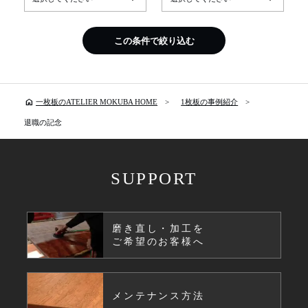
この条件で絞り込む
home
一枚板のATELIER MOKUBA HOME
1枚板の事例紹介
退職の記念
SUPPORT
磨き直し・加工を
ご希望のお客様へ
メンテナンス方法