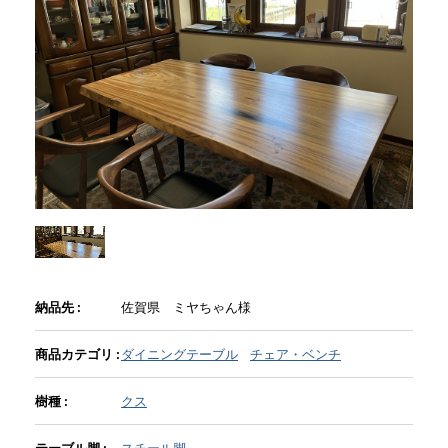
商品情報
直営店
イベント
WEBカタログ
全商品一覧
納品先 :
佐賀県 ミヤちゃん様
商品カテゴリ :
ダイニングテーブル
チェア・ベンチ
新入荷情報
樹種 :
クス
納品事例
テーブル脚 :
スチール脚