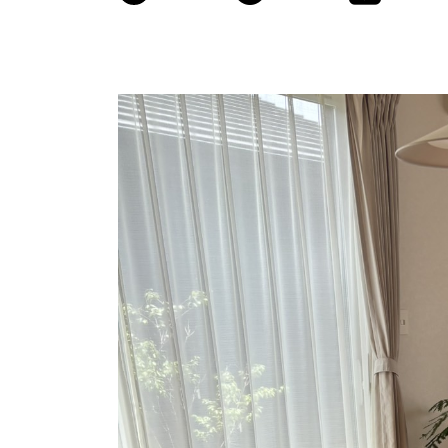
商品情報
ATELIER MOKUBAの一枚板テーブル
ATELIER MOKUBAの一枚板×異素材
特別なダイニングチェア
一枚板用のテーブル脚
樹種紹介
コーディネート集
メンテナンス方法