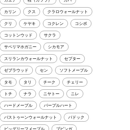
カリン
クス
クラロウォールナット
クリ
ケヤキ
コクレン
コシポ
コットンウッド
サクラ
サペリマホガニー
シカモア
スリランカウォールナット
セプター
ゼブラウッド
セン
ソフトメープル
タモ
タリ
チーク
チェリー
トチ
ナラ
ニヤトー
ニレ
ハードメープル
パープルハート
バストゥーンウォールナット
パドック
ビッグリーフメープル
ブビンガ