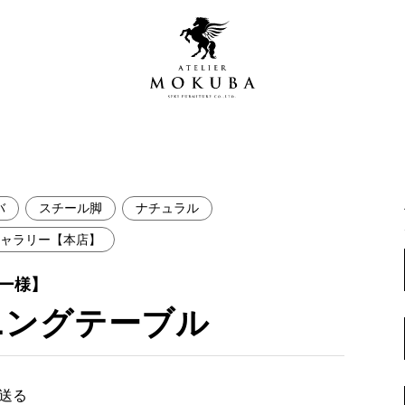
バ
スチール脚
ナチュラル
営店
全商品一覧
ャラリー【本店】
青山プレミアムギャラリー
新入荷情報
ー様】
新宿ギャラリー
ニングテーブル
レジンギャラリー
納品事例
吉祥寺ギャラリー
【アウトレット取扱店】
納品事例（住宅・インテ
横浜ギャラリー
で送る
納品事例（店舗・オフィ