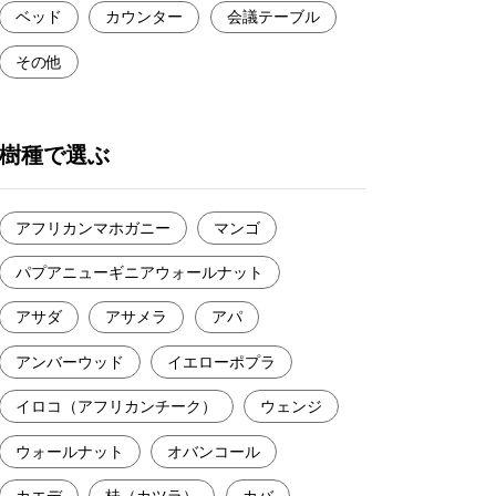
ベッド
カウンター
会議テーブル
その他
樹種で選ぶ
アフリカンマホガニー
マンゴ
パプアニューギニアウォールナット
アサダ
アサメラ
アパ
アンバーウッド
イエローポプラ
イロコ（アフリカンチーク）
ウェンジ
ウォールナット
オバンコール
カエデ
桂（カツラ）
カバ