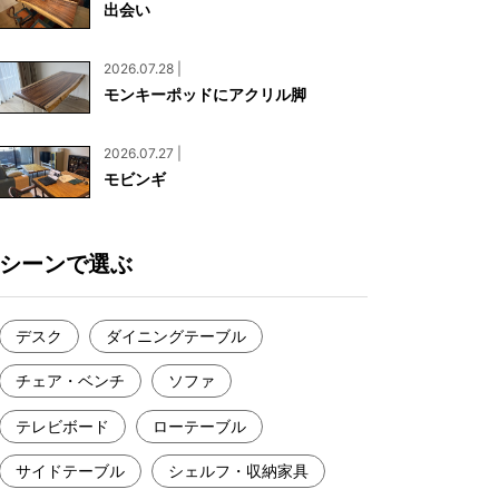
出会い
お見積もり
工務店様・設計会社様向けお問い合わせ
2026.07.28 |
一枚板買い取りに関して
モンキーポッドにアクリル脚
2026.07.27 |
モビンギ
シーンで選ぶ
デスク
ダイニングテーブル
チェア・ベンチ
ソファ
テレビボード
ローテーブル
サイドテーブル
シェルフ・収納家具