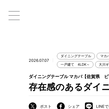
ダイニングテーブル
マカ
2026.07.07
一枚板 ATELIER MOKUBA HOME
直
一戸建て 4LDK～
大川ギ
MOKUBA について
ダイニングテーブル マカバ【佐賀県 ピ
存在感のあるダイ
ブランドコンセプト
製造工程
職人の技能・技巧
ポスト
シェア
LINE
加工技術