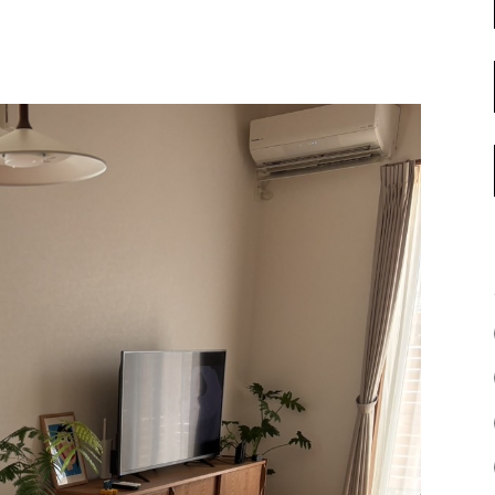
名古屋ギャラリー
お客様の声
大阪梅田ギャラリー
コーディネート集
アウトレット神戸店
大川ギャラリー【本店】
INFORMATION
天神ギャラリー
NEWS
公式オンラインストア
EVENT
BLOG
WEBカタログ
メディア美術協力実績