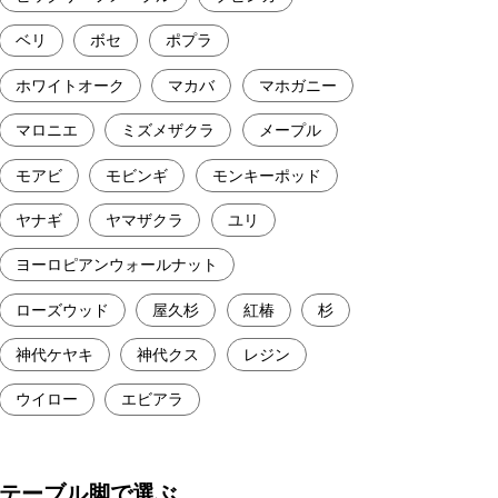
ベリ
ボセ
ポプラ
ホワイトオーク
マカバ
マホガニー
マロニエ
ミズメザクラ
メープル
モアビ
モビンギ
モンキーポッド
ヤナギ
ヤマザクラ
ユリ
ヨーロピアンウォールナット
ローズウッド
屋久杉
紅椿
杉
神代ケヤキ
神代クス
レジン
ウイロー
エビアラ
テーブル脚で選ぶ