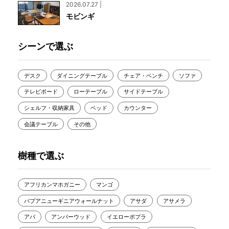
2026.07.27 |
モビンギ
シーンで選ぶ
デスク
ダイニングテーブル
チェア・ベンチ
ソファ
テレビボード
ローテーブル
サイドテーブル
シェルフ・収納家具
ベッド
カウンター
会議テーブル
その他
樹種で選ぶ
アフリカンマホガニー
マンゴ
パプアニューギニアウォールナット
アサダ
アサメラ
アパ
アンバーウッド
イエローポプラ