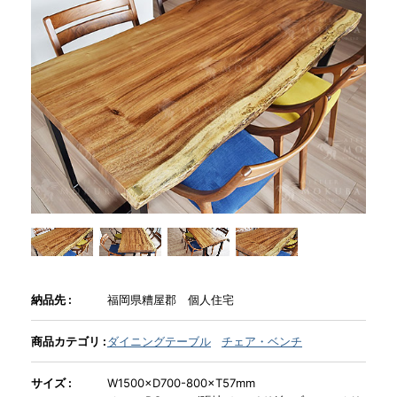
商品情報
直営店
イベント
WEBカタログ
全商品一覧
納品先 :
福岡県糟屋郡 個人住宅
新入荷情報
商品カテゴリ :
ダイニングテーブル
チェア・ベンチ
サイズ :
W1500×D700-800×T57mm
納品事例