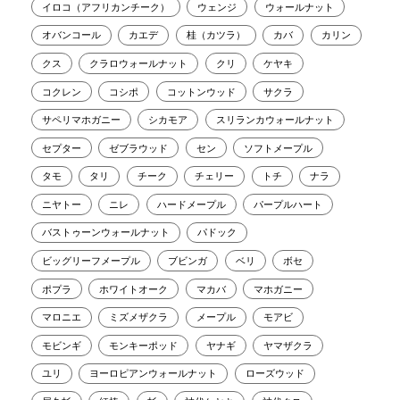
イロコ（アフリカンチーク）
ウェンジ
ウォールナット
オバンコール
カエデ
桂（カツラ）
カバ
カリン
クス
クラロウォールナット
クリ
ケヤキ
コクレン
コシポ
コットンウッド
サクラ
サペリマホガニー
シカモア
スリランカウォールナット
セプター
ゼブラウッド
セン
ソフトメープル
タモ
タリ
チーク
チェリー
トチ
ナラ
ニヤトー
ニレ
ハードメープル
パープルハート
バストゥーンウォールナット
パドック
ビッグリーフメープル
ブビンガ
ベリ
ボセ
ポプラ
ホワイトオーク
マカバ
マホガニー
マロニエ
ミズメザクラ
メープル
モアビ
モビンギ
モンキーポッド
ヤナギ
ヤマザクラ
ユリ
ヨーロピアンウォールナット
ローズウッド