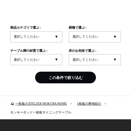
商品カテゴリで選ぶ :
樹種で選ぶ :
テーブル脚の材質で選ぶ :
床のお色味で選ぶ :
この条件で絞り込む
home
一枚板のATELIER MOKUBA HOME
1枚板の事例紹介
モンキーポッド一枚板ダイニングテーブル