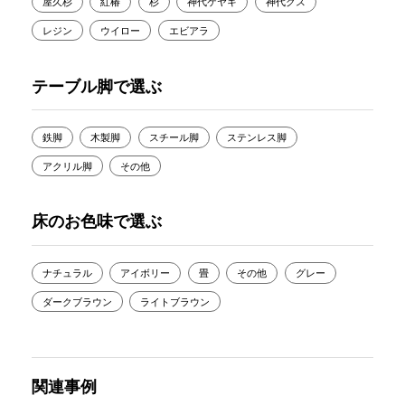
屋久杉
紅椿
杉
神代ケヤキ
神代クス
レジン
ウイロー
エビアラ
テーブル脚で選ぶ
鉄脚
木製脚
スチール脚
ステンレス脚
アクリル脚
その他
床のお色味で選ぶ
ナチュラル
アイボリー
畳
その他
グレー
ダークブラウン
ライトブラウン
関連事例