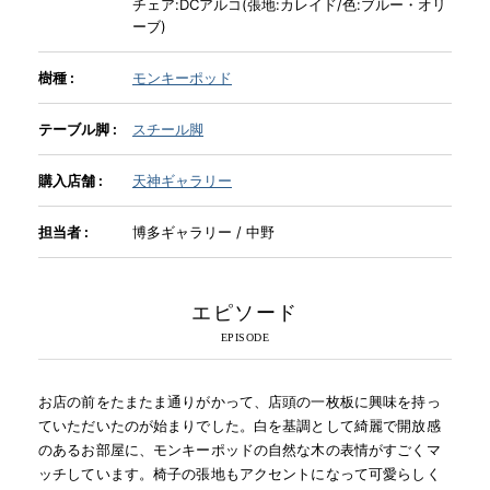
チェア:DCアルコ(張地:カレイド/色:ブルー・オリ
ーブ)
INFORMATION
樹種 :
モンキーポッド
テーブル脚 :
スチール脚
MOKUBA CHANNEL
購入店舗 :
天神ギャラリー
よくあるご質問
担当者 :
博多ギャラリー / 中野
お問い合わせ
エピソード
お店の前をたまたま通りがかって、店頭の一枚板に興味を持っ
ていただいたのが始まりでした。白を基調として綺麗で開放感
のあるお部屋に、モンキーポッドの自然な木の表情がすごくマ
ッチしています。椅子の張地もアクセントになって可愛らしく